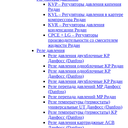
KVP – Регуляторы давления кипения
Ридан
KVL – Регуляторы давления в картере
компрессора Ридан
KVR – Регуляторы давления
конденсации Ридан
CPCE + LG – Регуляторы
производительности со смесителем
жидкости Ридан
Реле давления
Реле давления двухблочные KP
Данфосс (Danfoss)
Реле давления одноблочные KP Ридан
Реле давления одноблочные KP
Данфосс (Danfoss)
Реле давления двухблочные KP Ридан
Реле перепада давлений MP Данфосс
(Danfoss)
Реле перепада давлений MP Ридан
Реле температуры (термостаты)
универсальные UT Данфосс (Danfoss)
Реле температуры (термостаты) KP
Данфосс (Danfoss)
Реле давления картриджные ACB
Данфосс (Danfoss)