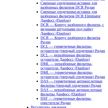
Сменные сердечники-вставки для
разборных фильтров DCR Ридан
Сменные сердечники-вставки для
разборных фильтров DCR Eliminator
Данфосс (Danfoss)
DCR — Корпус разборного фильтра, с
медными штуцерами под пайку
Данфосс (Danfoss)
DCR — Корпус разборного фильтра
Ридан
DCL — герметичные фильтры-
осушители (твердый сердечник) Ридан
DCL — неразборные фильтры-
осушители Данфосс (Danfoss)
DML — неразборные фильтры-
осушители Данфосс (Danfoss)
DML — герметичные фильтры-
осушители (твердый сердечник) Ридан
DAS — герметичные антикислотные
фильтры (твердый сердечник) Ридан
DAS — неразборные антикислотные
фильтры Данфосс (Danfoss)
DSF — герметичные фильтры-
очистители Ридан
Регуляторы давления