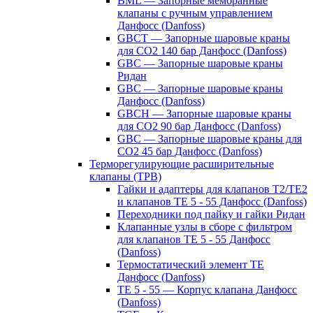
BML — Запорные мембранные
клапаны с ручным управлением
Данфосс (Danfoss)
GBCT — Запорные шаровые краны
для CO2 140 бар Данфосс (Danfoss)
GBC — Запорные шаровые краны
Ридан
GBC — Запорные шаровые краны
Данфосс (Danfoss)
GBCH — Запорные шаровые краны
для CO2 90 бар Данфосс (Danfoss)
GBC — Запорные шаровые краны для
CO2 45 бар Данфосс (Danfoss)
Терморегулирующие расширительные
клапаны (ТРВ)
Гайки и адаптеры для клапанов T2/TE2
и клапанов TE 5 - 55 Данфосс (Danfoss)
Переходники под пайку и гайки Ридан
Клапанные узлы в сборе с фильтром
для клапанов TE 5 - 55 Данфосс
(Danfoss)
Термостатический элемент TE
Данфосс (Danfoss)
TE 5 - 55 — Корпус клапана Данфосс
(Danfoss)