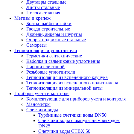
Двутавры стальные
Листы стальные
Полоса стальная
Метизы и крепеж
Болты шайбы и гайки
Гвозди строительные
Дюбели, анкеры и шурупы
Опоры подвижные стальные
Саморезы
Теплоизоляция и уплотнители
Герметики сантехнические
Каболка и сальниковые уплотнения
Паронит листовой
Резьбовые уплотнители
Теплоизоляция из вспененного каучука
Теплоизоляция из вспененного полиэтилена
Теплоизоляция из минеральной ваты
Приборы учета и контроля
Комплектующие для приборов учета и контроля
Манометры
Счетчики воды
Турбинные счетчики воды DN50
Счетчики воды с импульсным выходом
DN25
Счетчики воды СТВХ 50