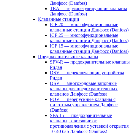
Данфосс (Danfoss)
TEA — терморегулирующие клапаны
Данфосс (Danfoss)
Клапанные станции
ICF 20 — многофункциональные
клапанные станции Данфосс (Danfoss)
ICF 25 — многофункциональные
клапанные станции Данфосс (Danfoss)
ICF 15 — многофункциональные
клапанные станции Данфосс (Danfoss)
Предохранительные клапаны
SFV-R — предохранительные клапаны
Ридан
DSV — переключающие устройства
Ридан
DSV — многоходовые запорные
клапаны для предохранительных
клапанов Данфосс (Danfoss)
POV — перепускные клапаны с
пилотным управлением Данфосс
(Danfoss)
SFA 15 — предохранительные
клапаны, зависящие от
противодавления с уставкой открытия
10-40 бар Данфосс (Danfoss)