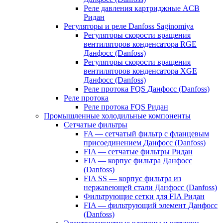
Реле давления картриджные ACB
Ридан
Регуляторы и реле Danfoss Saginomiya
Регуляторы скорости вращения
вентиляторов конденсатора RGE
Данфосс (Danfoss)
Регуляторы скорости вращения
вентиляторов конденсатора XGE
Данфосс (Danfoss)
Реле протока FQS Данфосс (Danfoss)
Реле протока
Реле протока FQS Ридан
Промышленные холодильные компоненты
Сетчатые фильтры
FA — сетчатый фильтр с фланцевым
присоединением Данфосс (Danfoss)
FIA — сетчатые фильтры Ридан
FIA — корпус фильтра Данфосс
(Danfoss)
FIA SS — корпус фильтра из
нержавеющей стали Данфосс (Danfoss)
Фильтрующие сетки для FIA Ридан
FIA — фильтрующий элемент Данфосс
(Danfoss)