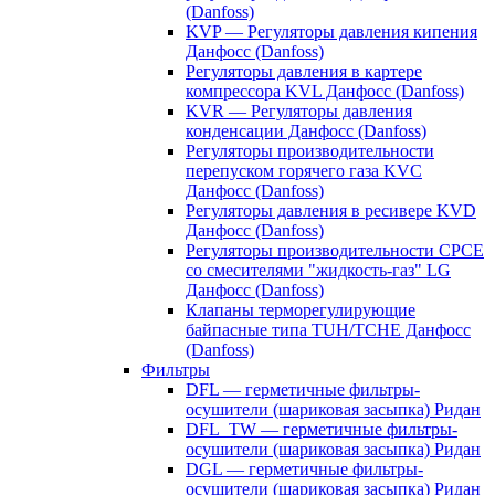
(Danfoss)
KVP — Регуляторы давления кипения
Данфосс (Danfoss)
Регуляторы давления в картере
компрессора KVL Данфосс (Danfoss)
KVR — Регуляторы давления
конденсации Данфосс (Danfoss)
Регуляторы производительности
перепуском горячего газа KVC
Данфосс (Danfoss)
Регуляторы давления в ресивере KVD
Данфосс (Danfoss)
Регуляторы производительности CPCE
со смесителями "жидкость-газ" LG
Данфосс (Danfoss)
Клапаны терморегулирующие
байпасные типа TUH/TCHE Данфосс
(Danfoss)
Фильтры
DFL — герметичные фильтры-
осушители (шариковая засыпка) Ридан
DFL_TW — герметичные фильтры-
осушители (шариковая засыпка) Ридан
DGL — герметичные фильтры-
осушители (шариковая засыпка) Ридан