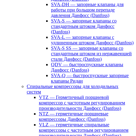
SVA-DH — запорные клапаны для
работы при большом перепаде
давления Данфосс (Danfoss)
SVA-S — запорные клапаны со
стандартным штоком Данфосс
(Danfoss)
SVA-L — запорные клапаны с
удлиненным штоком Данфосс (Danfoss)
SVA-S SS — запорные клапаны со
стандартным штоком из нержавеющей
стали Данфосс (Danfoss)
QDV — быстроспускные клапаны
Данфосс (Danfoss)
SVA-Q — быстроспускные запорные
клапаны Ридан
Спиральные компрессоры для холодильных
систем
VTZ — Герметичный поршневой
компрессор с частотным регулированием
производительности Данфосс (Danfoss)
NTZ — герметичные поршневые
компрессоры Данфосс (Danfoss)
VLZ — герметичные спиральные
компрессоры с частотным регулированием
производительности Данфосс (Danfoss)