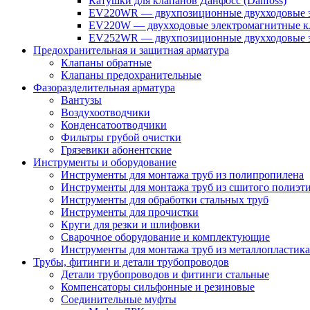
Катушки для клапанов Данфосс (Danfoss)
EV220WR — двухпозиционные двухходовые э
EV220W — двухходовые электромагнитные кл
EV252WR — двухпозиционные двухходовые э
Предохранительная и защитная арматура
Клапаны обратные
Клапаны предохранительные
Фазоразделительная арматура
Вантузы
Воздухоотводчики
Конденсатоотводчики
Фильтры грубой очистки
Грязевики абонентские
Инструменты и оборудование
Инструменты для монтажа труб из полипропилена
Инструменты для монтажа труб из сшитого полиэт
Инструменты для обработки стальных труб
Инструменты для прочистки
Круги для резки и шлифовки
Сварочное оборудование и комплектующие
Инструменты для монтажа труб из металлопластика
Трубы, фитинги и детали трубопроводов
Детали трубопроводов и фитинги стальные
Компенсаторы сильфонные и резиновые
Соединительные муфты