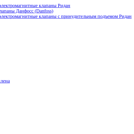
лектромагнитные клапаны Ридан
апаны Данфосс (Danfoss)
лектромагнитные клапаны с принудительным подъемом Ридан
илена