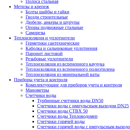
Полоса стальная
Метизы и крепеж
Болты шайбы и гайки
Гвозди строительные
Дюбели, анкеры и шурупы
Опоры подвижные стальные
Саморезы
Теплоизоляция и уплотнители
Герметики сантехнические
Каболка и сальниковые уплотнения
Паронит листовой
Резьбовые уплотнители
Теплоизоляция из вспененного каучука
Теплоизоляция из вспененного полиэтилена
Теплоизоляция из минеральной ваты
Приборы учета и контроля
Комплектующие для приборов учета и контроля
Манометры
Счетчики воды
Турбинные счетчики воды DN50
Счетчики воды с импульсным выходом DN25
Счетчики воды СТВХ 50
Счетчики воды Тепловодомер
Счетчики горячей воды
Счетчики горячей воды с импульсным выход