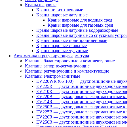
Краны шаровые
Краны полиэтиленовые
Краны шаровые латунные
Краны шаровые для водных сред
Краны шаровые для газовых сред
Краны шаровые латунные водоразборные
Краны шаровые латунные со спускным устро
Краны шаровые полипропиленовые
Краны шаровые стальные
Краны шаровые чугунные
Автоматика и регулирующая арматура
Клапаны балансировочные и комплектующие
Клапаны запорно-регулирующие
Клапаны регулирующие и комплектующие
Клапаны электромагнитные
EV220WR (65-100) — двухпозиционные двухх
EV225R — двухпозиционные двухходовые эле
EV210R — двухпозиционные двухходовые эле
EV220B — двухходовые электромагнитные кл
EV214R — двухпозиционные двухходовые эле
EV250B — двухходовые электромагнитные кл
EV225B — двухходовые электромагнитные кла
EV220R — двухпозиционные двухходовые эл
EV250R — двухпозиционные двухходовые эл