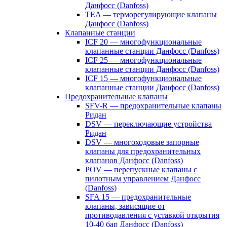
Данфосс (Danfoss)
TEA — терморегулирующие клапаны
Данфосс (Danfoss)
Клапанные станции
ICF 20 — многофункциональные
клапанные станции Данфосс (Danfoss)
ICF 25 — многофункциональные
клапанные станции Данфосс (Danfoss)
ICF 15 — многофункциональные
клапанные станции Данфосс (Danfoss)
Предохранительные клапаны
SFV-R — предохранительные клапаны
Ридан
DSV — переключающие устройства
Ридан
DSV — многоходовые запорные
клапаны для предохранительных
клапанов Данфосс (Danfoss)
POV — перепускные клапаны с
пилотным управлением Данфосс
(Danfoss)
SFA 15 — предохранительные
клапаны, зависящие от
противодавления с уставкой открытия
10-40 бар Данфосс (Danfoss)