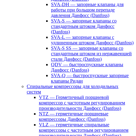
SVA-DH — запорные клапаны для
работы при большом перепаде
давления Данфосс (Danfoss)
SVA-S — запорные клапаны со
стандартным штоком Данфосс
(Danfoss)
SVA-L — запорные клапаны с
удлиненным штоком Данфосс (Danfoss)
SVA-S SS — запорные клапаны со
стандартным штоком из нержавеющей
стали Данфосс (Danfoss)
QDV — быстроспускные клапаны
Данфосс (Danfoss)
SVA-Q — быстроспускные запорные
клапаны Ридан
Спиральные компрессоры для холодильных
систем
VTZ — Герметичный поршневой
компрессор с частотным регулированием
производительности Данфосс (Danfoss)
NTZ — герметичные поршневые
компрессоры Данфосс (Danfoss)
VLZ — герметичные спиральные
компрессоры с частотным регулированием
производительности Данфосс (Danfoss)