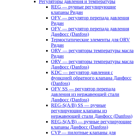
Регуляторы давления и температуры
REG — ручные регулирующие
клапаны Ридан
OFV — регулятор перепада давления
Ридан
OFV — регулятор перепада давления
Данфосс (Danfoss)
Термостатические элементы для ORV
Ридан
ORV — регуляторы температуры масла
Ридан
ORV — регуляторы температуры масла
Данфосс (Danfoss)
KDC — регулятор давления с
функцией обратного клапана Данфосс
(Danfoss)
OFV SS — регулятор перепада
давления из нержавеющей стали
Данфосс (Danfoss)
REG-S(A/B) SS — ручные
регулирующие клапаны из
нержавеющей стали Данфосс (Danfoss)
REG-S(A/B) — ручные регулирующие
клапаны Данфосс (Danfoss)
CVP — пилотные клапаны для