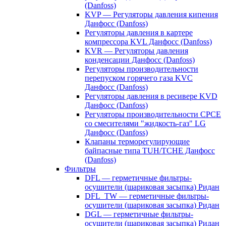
(Danfoss)
KVP — Регуляторы давления кипения
Данфосс (Danfoss)
Регуляторы давления в картере
компрессора KVL Данфосс (Danfoss)
KVR — Регуляторы давления
конденсации Данфосс (Danfoss)
Регуляторы производительности
перепуском горячего газа KVC
Данфосс (Danfoss)
Регуляторы давления в ресивере KVD
Данфосс (Danfoss)
Регуляторы производительности CPCE
со смесителями "жидкость-газ" LG
Данфосс (Danfoss)
Клапаны терморегулирующие
байпасные типа TUH/TCHE Данфосс
(Danfoss)
Фильтры
DFL — герметичные фильтры-
осушители (шариковая засыпка) Ридан
DFL_TW — герметичные фильтры-
осушители (шариковая засыпка) Ридан
DGL — герметичные фильтры-
осушители (шариковая засыпка) Ридан