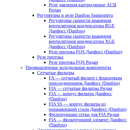
Реле давления картриджные ACB
Ридан
Регуляторы и реле Danfoss Saginomiya
Регуляторы скорости вращения
вентиляторов конденсатора RGE
Данфосс (Danfoss)
Регуляторы скорости вращения
вентиляторов конденсатора XGE
Данфосс (Danfoss)
Реле протока FQS Данфосс (Danfoss)
Реле протока
Реле протока FQS Ридан
Промышленные холодильные компоненты
Сетчатые фильтры
FA — сетчатый фильтр с фланцевым
присоединением Данфосс (Danfoss)
FIA — сетчатые фильтры Ридан
FIA — корпус фильтра Данфосс
(Danfoss)
FIA SS — корпус фильтра из
нержавеющей стали Данфосс (Danfoss)
Фильтрующие сетки для FIA Ридан
FIA — фильтрующий элемент Данфосс
(Danfoss)