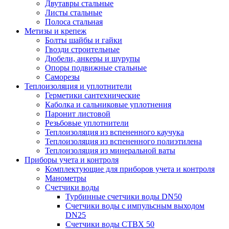
Двутавры стальные
Листы стальные
Полоса стальная
Метизы и крепеж
Болты шайбы и гайки
Гвозди строительные
Дюбели, анкеры и шурупы
Опоры подвижные стальные
Саморезы
Теплоизоляция и уплотнители
Герметики сантехнические
Каболка и сальниковые уплотнения
Паронит листовой
Резьбовые уплотнители
Теплоизоляция из вспененного каучука
Теплоизоляция из вспененного полиэтилена
Теплоизоляция из минеральной ваты
Приборы учета и контроля
Комплектующие для приборов учета и контроля
Манометры
Счетчики воды
Турбинные счетчики воды DN50
Счетчики воды с импульсным выходом
DN25
Счетчики воды СТВХ 50