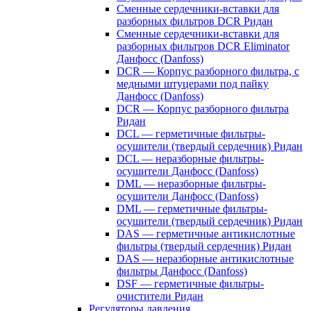
Сменные сердечники-вставки для
разборных фильтров DCR Ридан
Сменные сердечники-вставки для
разборных фильтров DCR Eliminator
Данфосс (Danfoss)
DCR — Корпус разборного фильтра, с
медными штуцерами под пайку
Данфосс (Danfoss)
DCR — Корпус разборного фильтра
Ридан
DCL — герметичные фильтры-
осушители (твердый сердечник) Ридан
DCL — неразборные фильтры-
осушители Данфосс (Danfoss)
DML — неразборные фильтры-
осушители Данфосс (Danfoss)
DML — герметичные фильтры-
осушители (твердый сердечник) Ридан
DAS — герметичные антикислотные
фильтры (твердый сердечник) Ридан
DAS — неразборные антикислотные
фильтры Данфосс (Danfoss)
DSF — герметичные фильтры-
очистители Ридан
Регуляторы давления