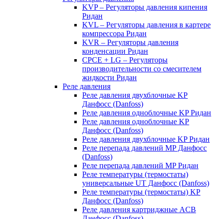
KVP – Регуляторы давления кипения
Ридан
KVL – Регуляторы давления в картере
компрессора Ридан
KVR – Регуляторы давления
конденсации Ридан
CPCE + LG – Регуляторы
производительности со смесителем
жидкости Ридан
Реле давления
Реле давления двухблочные KP
Данфосс (Danfoss)
Реле давления одноблочные KP Ридан
Реле давления одноблочные KP
Данфосс (Danfoss)
Реле давления двухблочные KP Ридан
Реле перепада давлений MP Данфосс
(Danfoss)
Реле перепада давлений MP Ридан
Реле температуры (термостаты)
универсальные UT Данфосс (Danfoss)
Реле температуры (термостаты) KP
Данфосс (Danfoss)
Реле давления картриджные ACB
Данфосс (Danfoss)