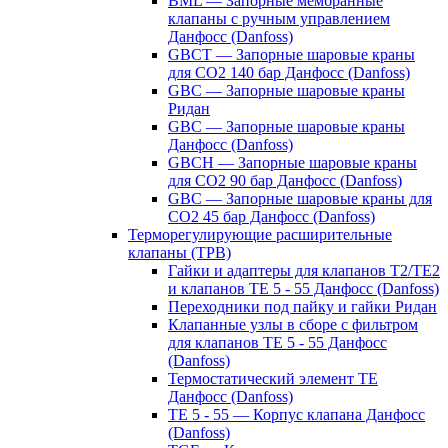
BML — Запорные мембранные
клапаны с ручным управлением
Данфосс (Danfoss)
GBCT — Запорные шаровые краны
для CO2 140 бар Данфосс (Danfoss)
GBC — Запорные шаровые краны
Ридан
GBC — Запорные шаровые краны
Данфосс (Danfoss)
GBCH — Запорные шаровые краны
для CO2 90 бар Данфосс (Danfoss)
GBC — Запорные шаровые краны для
CO2 45 бар Данфосс (Danfoss)
Терморегулирующие расширительные
клапаны (ТРВ)
Гайки и адаптеры для клапанов T2/TE2
и клапанов TE 5 - 55 Данфосс (Danfoss)
Переходники под пайку и гайки Ридан
Клапанные узлы в сборе с фильтром
для клапанов TE 5 - 55 Данфосс
(Danfoss)
Термостатический элемент TE
Данфосс (Danfoss)
TE 5 - 55 — Корпус клапана Данфосс
(Danfoss)