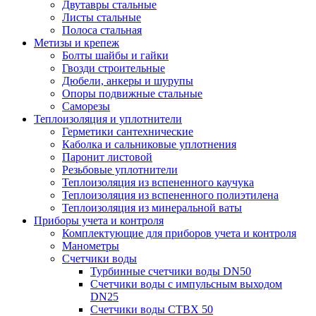
Двутавры стальные
Листы стальные
Полоса стальная
Метизы и крепеж
Болты шайбы и гайки
Гвозди строительные
Дюбели, анкеры и шурупы
Опоры подвижные стальные
Саморезы
Теплоизоляция и уплотнители
Герметики сантехнические
Каболка и сальниковые уплотнения
Паронит листовой
Резьбовые уплотнители
Теплоизоляция из вспененного каучука
Теплоизоляция из вспененного полиэтилена
Теплоизоляция из минеральной ваты
Приборы учета и контроля
Комплектующие для приборов учета и контроля
Манометры
Счетчики воды
Турбинные счетчики воды DN50
Счетчики воды с импульсным выходом
DN25
Счетчики воды СТВХ 50