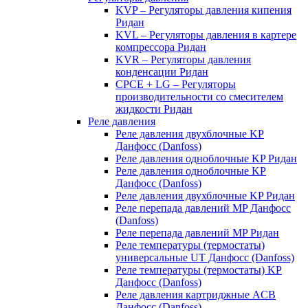
KVP – Регуляторы давления кипения
Ридан
KVL – Регуляторы давления в картере
компрессора Ридан
KVR – Регуляторы давления
конденсации Ридан
CPCE + LG – Регуляторы
производительности со смесителем
жидкости Ридан
Реле давления
Реле давления двухблочные KP
Данфосс (Danfoss)
Реле давления одноблочные KP Ридан
Реле давления одноблочные KP
Данфосс (Danfoss)
Реле давления двухблочные KP Ридан
Реле перепада давлений MP Данфосс
(Danfoss)
Реле перепада давлений MP Ридан
Реле температуры (термостаты)
универсальные UT Данфосс (Danfoss)
Реле температуры (термостаты) KP
Данфосс (Danfoss)
Реле давления картриджные ACB
Данфосс (Danfoss)