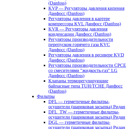
(Danfoss)
KVP — Регуляторы давления кипения
Данфосс (Danfoss)
Регуляторы давления в картере
компрессора KVL Данфосс (Danfoss)
KVR — Регуляторы давления
конденсации Данфосс (Danfoss)
Регуляторы производительности
перепуском горячего газа KVC
Данфосс (Danfoss)
Регуляторы давления в ресивере KVD
Данфосс (Danfoss)
Регуляторы производительности CPCE
со смесителями "жидкость-газ" LG
Данфосс (Danfoss)
Клапаны терморегулирующие
байпасные типа TUH/TCHE Данфосс
(Danfoss)
Фильтры
DFL — герметичные фильтры-
осушители (шариковая засыпка) Ридан
DFL_TW — герметичные фильтры-
осушители (шариковая засыпка) Ридан
DGL — герметичные фильтры-
осушители (шариковая засыпка) Ридан