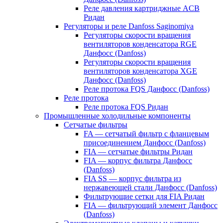
Реле давления картриджные ACB
Ридан
Регуляторы и реле Danfoss Saginomiya
Регуляторы скорости вращения
вентиляторов конденсатора RGE
Данфосс (Danfoss)
Регуляторы скорости вращения
вентиляторов конденсатора XGE
Данфосс (Danfoss)
Реле протока FQS Данфосс (Danfoss)
Реле протока
Реле протока FQS Ридан
Промышленные холодильные компоненты
Сетчатые фильтры
FA — сетчатый фильтр с фланцевым
присоединением Данфосс (Danfoss)
FIA — сетчатые фильтры Ридан
FIA — корпус фильтра Данфосс
(Danfoss)
FIA SS — корпус фильтра из
нержавеющей стали Данфосс (Danfoss)
Фильтрующие сетки для FIA Ридан
FIA — фильтрующий элемент Данфосс
(Danfoss)