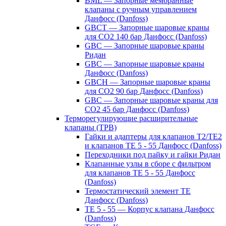
BML — Запорные мембранные
клапаны с ручным управлением
Данфосс (Danfoss)
GBCT — Запорные шаровые краны
для CO2 140 бар Данфосс (Danfoss)
GBC — Запорные шаровые краны
Ридан
GBC — Запорные шаровые краны
Данфосс (Danfoss)
GBCH — Запорные шаровые краны
для CO2 90 бар Данфосс (Danfoss)
GBC — Запорные шаровые краны для
CO2 45 бар Данфосс (Danfoss)
Терморегулирующие расширительные
клапаны (ТРВ)
Гайки и адаптеры для клапанов T2/TE2
и клапанов TE 5 - 55 Данфосс (Danfoss)
Переходники под пайку и гайки Ридан
Клапанные узлы в сборе с фильтром
для клапанов TE 5 - 55 Данфосс
(Danfoss)
Термостатический элемент TE
Данфосс (Danfoss)
TE 5 - 55 — Корпус клапана Данфосс
(Danfoss)