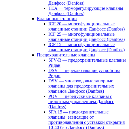
Данфосс (Danfoss)
TEA — терморегулирующие клапаны
Данфосс (Danfoss)
Клапанные станции
ICF 20 — многофункциональные
клапанные станции Данфосс (Danfoss)
ICF 25 — многофункциональные
клапанные станции Данфосс (Danfoss)
ICF 15 — многофункциональные
клапанные станции Данфосс (Danfoss)
Предохранительные клапаны
SFV-R — предохранительные клапаны
Ридан
DSV — переключающие устройства
Ридан
DSV — многоходовые запорные
клапаны для предохранительных
клапанов Данфосс (Danfoss)
POV — перепускные клапаны с
пилотным управлением Данфосс
(Danfoss)
SFA 15 — предохранительные
клапаны, зависящие от
противодавления с уставкой открытия
10-40 бар Данфосс (Danfoss)