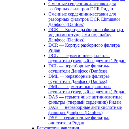
Сменные сердечники-вставки для
разборных фильтров DCR Ридан
Сменные сердечники-вставки для
разборных фильтров DCR Eliminator
Данфосс (Danfoss)
DCR — Корпус разборного фильтра, с
медными штуцерами под пайку
Данфосс (Danfoss)
DCR — Корпус разборного фильтра
Ридан
DCL — герметичные фильтры-
осушители (твердый сердечник) Ридан
DCL — неразборные фильтры-
осушители Данфосс (Danfoss)
DML — неразборные фильтры-
осушители Данфосс (Danfoss)
DML — герметичные фильтры-
осушители (твердый сердечник) Ридан
DAS — герметичные антикислотные
фильтры (твердый сердечник) Ридан
DAS — неразборные антикислотные
фильтры Данфосс (Danfoss)
DSF — герметичные фильтры-
очистители Ридан
Регуляторы давления