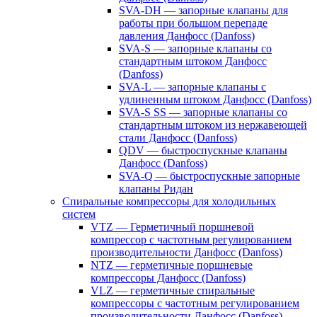
SVA-DH — запорные клапаны для
работы при большом перепаде
давления Данфосс (Danfoss)
SVA-S — запорные клапаны со
стандартным штоком Данфосс
(Danfoss)
SVA-L — запорные клапаны с
удлиненным штоком Данфосс (Danfoss)
SVA-S SS — запорные клапаны со
стандартным штоком из нержавеющей
стали Данфосс (Danfoss)
QDV — быстроспускные клапаны
Данфосс (Danfoss)
SVA-Q — быстроспускные запорные
клапаны Ридан
Спиральные компрессоры для холодильных
систем
VTZ — Герметичный поршневой
компрессор с частотным регулированием
производительности Данфосс (Danfoss)
NTZ — герметичные поршневые
компрессоры Данфосс (Danfoss)
VLZ — герметичные спиральные
компрессоры с частотным регулированием
производительности Данфосс (Danfoss)