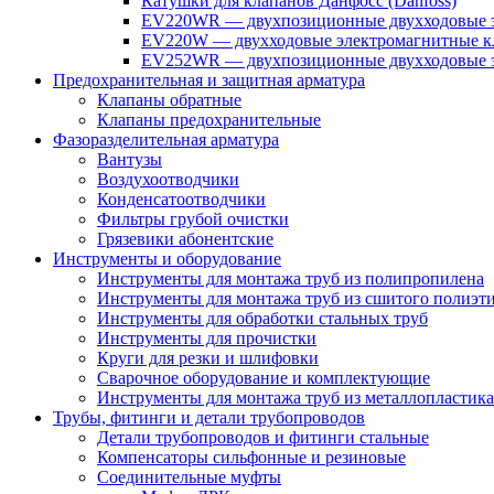
Катушки для клапанов Данфосс (Danfoss)
EV220WR — двухпозиционные двухходовые э
EV220W — двухходовые электромагнитные кл
EV252WR — двухпозиционные двухходовые э
Предохранительная и защитная арматура
Клапаны обратные
Клапаны предохранительные
Фазоразделительная арматура
Вантузы
Воздухоотводчики
Конденсатоотводчики
Фильтры грубой очистки
Грязевики абонентские
Инструменты и оборудование
Инструменты для монтажа труб из полипропилена
Инструменты для монтажа труб из сшитого полиэт
Инструменты для обработки стальных труб
Инструменты для прочистки
Круги для резки и шлифовки
Сварочное оборудование и комплектующие
Инструменты для монтажа труб из металлопластика
Трубы, фитинги и детали трубопроводов
Детали трубопроводов и фитинги стальные
Компенсаторы сильфонные и резиновые
Соединительные муфты