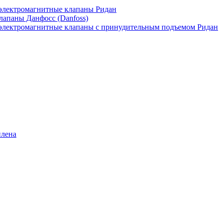
лектромагнитные клапаны Ридан
апаны Данфосс (Danfoss)
лектромагнитные клапаны с принудительным подъемом Ридан
илена