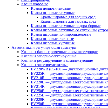
Краны шаровые
Краны полиэтиленовые
Краны шаровые латунные
Краны шаровые для водных сред
Краны шаровые для газовых сред
Краны шаровые латунные водоразборные
Краны шаровые латунные со спускным устро
Краны шаровые полипропиленовые
Краны шаровые стальные
Краны шаровые чугунные
Автоматика и регулирующая арматура
Клапаны балансировочные и комплектующие
Клапаны запорно-регулирующие
Клапаны регулирующие и комплектующие
Клапаны электромагнитные
EV220WR (65-100) — двухпозиционные двухх
EV225R — двухпозиционные двухходовые эле
EV210R — двухпозиционные двухходовые эле
EV220B — двухходовые электромагнитные кл
EV214R — двухпозиционные двухходовые эле
EV250B — двухходовые электромагнитные кл
EV225B — двухходовые электромагнитные кла
EV220R — двухпозиционные двухходовые эл
EV250R — двухпозиционные двухходовые эл