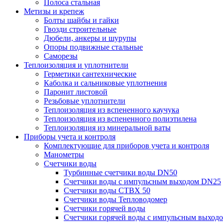
Полоса стальная
Метизы и крепеж
Болты шайбы и гайки
Гвозди строительные
Дюбели, анкеры и шурупы
Опоры подвижные стальные
Саморезы
Теплоизоляция и уплотнители
Герметики сантехнические
Каболка и сальниковые уплотнения
Паронит листовой
Резьбовые уплотнители
Теплоизоляция из вспененного каучука
Теплоизоляция из вспененного полиэтилена
Теплоизоляция из минеральной ваты
Приборы учета и контроля
Комплектующие для приборов учета и контроля
Манометры
Счетчики воды
Турбинные счетчики воды DN50
Счетчики воды с импульсным выходом DN25
Счетчики воды СТВХ 50
Счетчики воды Тепловодомер
Счетчики горячей воды
Счетчики горячей воды с импульсным выход