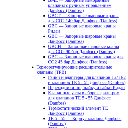
BML — Запорные мембранные
клапаны с ручным управлением
Данфосс (Danfoss)
GBCT — Запорные шаровые краны
для CO2 140 бар Данфосс (Danfoss)
GBC — Запорные шаровые краны
Ридан
GBC — Запорные шаровые краны
Данфосс (Danfoss)
GBCH — Запорные шаровые краны
для CO2 90 бар Данфосс (Danfoss)
GBC — Запорные шаровые краны для
CO2 45 бар Данфосс (Danfoss)
Терморегулирующие расширительные
клапаны (ТРВ)
Гайки и адаптеры для клапанов T2/TE2
и клапанов TE 5 - 55 Данфосс (Danfoss)
Переходники под пайку и гайки Ридан
Клапанные узлы в сборе с фильтром
для клапанов TE 5 - 55 Данфосс
(Danfoss)
Термостатический элемент TE
Данфосс (Danfoss)
TE 5 - 55 — Корпус клапана Данфосс
(Danfoss)