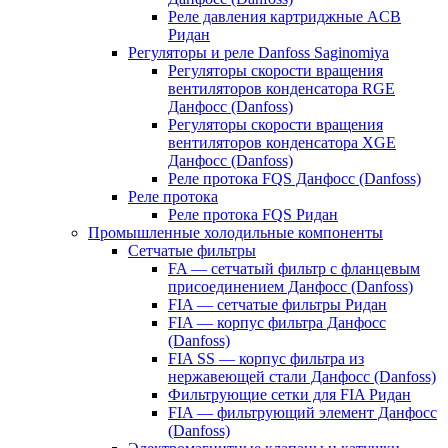
Реле давления картриджные ACB
Ридан
Регуляторы и реле Danfoss Saginomiya
Регуляторы скорости вращения
вентиляторов конденсатора RGE
Данфосс (Danfoss)
Регуляторы скорости вращения
вентиляторов конденсатора XGE
Данфосс (Danfoss)
Реле протока FQS Данфосс (Danfoss)
Реле протока
Реле протока FQS Ридан
Промышленные холодильные компоненты
Сетчатые фильтры
FA — сетчатый фильтр с фланцевым
присоединением Данфосс (Danfoss)
FIA — сетчатые фильтры Ридан
FIA — корпус фильтра Данфосс
(Danfoss)
FIA SS — корпус фильтра из
нержавеющей стали Данфосс (Danfoss)
Фильтрующие сетки для FIA Ридан
FIA — фильтрующий элемент Данфосс
(Danfoss)