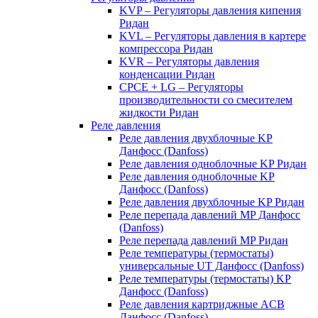
KVP – Регуляторы давления кипения
Ридан
KVL – Регуляторы давления в картере
компрессора Ридан
KVR – Регуляторы давления
конденсации Ридан
CPCE + LG – Регуляторы
производительности со смесителем
жидкости Ридан
Реле давления
Реле давления двухблочные KP
Данфосс (Danfoss)
Реле давления одноблочные KP Ридан
Реле давления одноблочные KP
Данфосс (Danfoss)
Реле давления двухблочные KP Ридан
Реле перепада давлений MP Данфосс
(Danfoss)
Реле перепада давлений MP Ридан
Реле температуры (термостаты)
универсальные UT Данфосс (Danfoss)
Реле температуры (термостаты) KP
Данфосс (Danfoss)
Реле давления картриджные ACB
Данфосс (Danfoss)