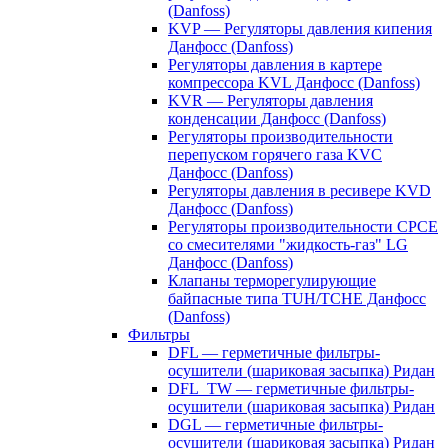
(Danfoss)
KVP — Регуляторы давления кипения
Данфосс (Danfoss)
Регуляторы давления в картере
компрессора KVL Данфосс (Danfoss)
KVR — Регуляторы давления
конденсации Данфосс (Danfoss)
Регуляторы производительности
перепуском горячего газа KVC
Данфосс (Danfoss)
Регуляторы давления в ресивере KVD
Данфосс (Danfoss)
Регуляторы производительности CPCE
со смесителями "жидкость-газ" LG
Данфосс (Danfoss)
Клапаны терморегулирующие
байпасные типа TUH/TCHE Данфосс
(Danfoss)
Фильтры
DFL — герметичные фильтры-
осушители (шариковая засыпка) Ридан
DFL_TW — герметичные фильтры-
осушители (шариковая засыпка) Ридан
DGL — герметичные фильтры-
осушители (шариковая засыпка) Ридан