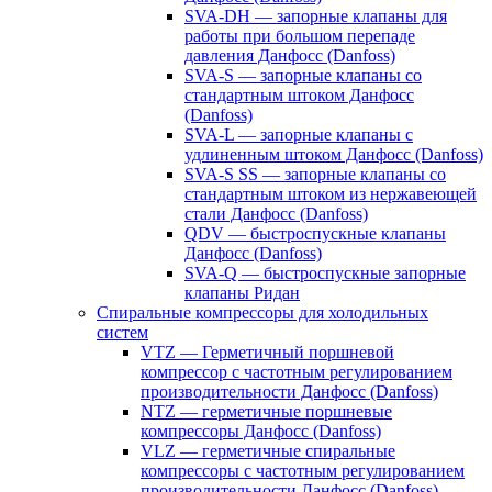
SVA-DH — запорные клапаны для
работы при большом перепаде
давления Данфосс (Danfoss)
SVA-S — запорные клапаны со
стандартным штоком Данфосс
(Danfoss)
SVA-L — запорные клапаны с
удлиненным штоком Данфосс (Danfoss)
SVA-S SS — запорные клапаны со
стандартным штоком из нержавеющей
стали Данфосс (Danfoss)
QDV — быстроспускные клапаны
Данфосс (Danfoss)
SVA-Q — быстроспускные запорные
клапаны Ридан
Спиральные компрессоры для холодильных
систем
VTZ — Герметичный поршневой
компрессор с частотным регулированием
производительности Данфосс (Danfoss)
NTZ — герметичные поршневые
компрессоры Данфосс (Danfoss)
VLZ — герметичные спиральные
компрессоры с частотным регулированием
производительности Данфосс (Danfoss)