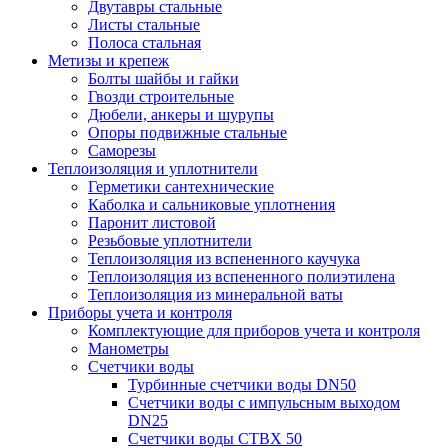
Двутавры стальные
Листы стальные
Полоса стальная
Метизы и крепеж
Болты шайбы и гайки
Гвозди строительные
Дюбели, анкеры и шурупы
Опоры подвижные стальные
Саморезы
Теплоизоляция и уплотнители
Герметики сантехнические
Каболка и сальниковые уплотнения
Паронит листовой
Резьбовые уплотнители
Теплоизоляция из вспененного каучука
Теплоизоляция из вспененного полиэтилена
Теплоизоляция из минеральной ваты
Приборы учета и контроля
Комплектующие для приборов учета и контроля
Манометры
Счетчики воды
Турбинные счетчики воды DN50
Счетчики воды с импульсным выходом
DN25
Счетчики воды СТВХ 50