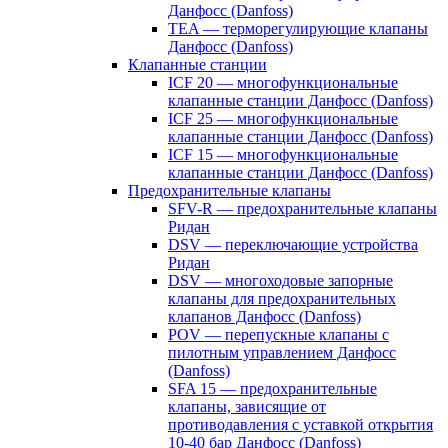
Данфосс (Danfoss)
TEA — терморегулирующие клапаны
Данфосс (Danfoss)
Клапанные станции
ICF 20 — многофункциональные
клапанные станции Данфосс (Danfoss)
ICF 25 — многофункциональные
клапанные станции Данфосс (Danfoss)
ICF 15 — многофункциональные
клапанные станции Данфосс (Danfoss)
Предохранительные клапаны
SFV-R — предохранительные клапаны
Ридан
DSV — переключающие устройства
Ридан
DSV — многоходовые запорные
клапаны для предохранительных
клапанов Данфосс (Danfoss)
POV — перепускные клапаны с
пилотным управлением Данфосс
(Danfoss)
SFA 15 — предохранительные
клапаны, зависящие от
противодавления с уставкой открытия
10-40 бар Данфосс (Danfoss)