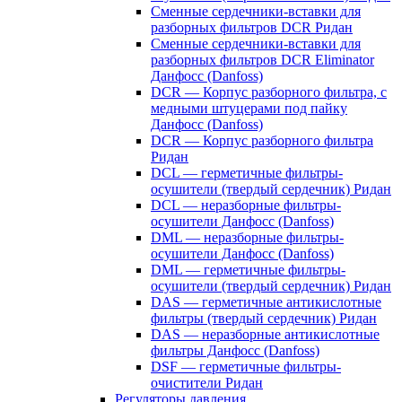
Сменные сердечники-вставки для
разборных фильтров DCR Ридан
Сменные сердечники-вставки для
разборных фильтров DCR Eliminator
Данфосс (Danfoss)
DCR — Корпус разборного фильтра, с
медными штуцерами под пайку
Данфосс (Danfoss)
DCR — Корпус разборного фильтра
Ридан
DCL — герметичные фильтры-
осушители (твердый сердечник) Ридан
DCL — неразборные фильтры-
осушители Данфосс (Danfoss)
DML — неразборные фильтры-
осушители Данфосс (Danfoss)
DML — герметичные фильтры-
осушители (твердый сердечник) Ридан
DAS — герметичные антикислотные
фильтры (твердый сердечник) Ридан
DAS — неразборные антикислотные
фильтры Данфосс (Danfoss)
DSF — герметичные фильтры-
очистители Ридан
Регуляторы давления