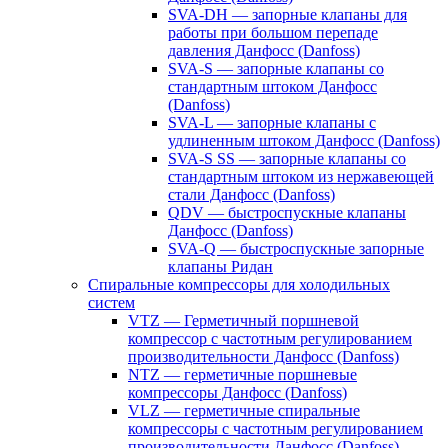
SVA-DH — запорные клапаны для
работы при большом перепаде
давления Данфосс (Danfoss)
SVA-S — запорные клапаны со
стандартным штоком Данфосс
(Danfoss)
SVA-L — запорные клапаны с
удлиненным штоком Данфосс (Danfoss)
SVA-S SS — запорные клапаны со
стандартным штоком из нержавеющей
стали Данфосс (Danfoss)
QDV — быстроспускные клапаны
Данфосс (Danfoss)
SVA-Q — быстроспускные запорные
клапаны Ридан
Спиральные компрессоры для холодильных
систем
VTZ — Герметичный поршневой
компрессор с частотным регулированием
производительности Данфосс (Danfoss)
NTZ — герметичные поршневые
компрессоры Данфосс (Danfoss)
VLZ — герметичные спиральные
компрессоры с частотным регулированием
производительности Данфосс (Danfoss)