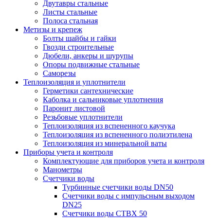
Двутавры стальные
Листы стальные
Полоса стальная
Метизы и крепеж
Болты шайбы и гайки
Гвозди строительные
Дюбели, анкеры и шурупы
Опоры подвижные стальные
Саморезы
Теплоизоляция и уплотнители
Герметики сантехнические
Каболка и сальниковые уплотнения
Паронит листовой
Резьбовые уплотнители
Теплоизоляция из вспененного каучука
Теплоизоляция из вспененного полиэтилена
Теплоизоляция из минеральной ваты
Приборы учета и контроля
Комплектующие для приборов учета и контроля
Манометры
Счетчики воды
Турбинные счетчики воды DN50
Счетчики воды с импульсным выходом
DN25
Счетчики воды СТВХ 50