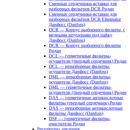
Сменные сердечники-вставки для
разборных фильтров DCR Ридан
Сменные сердечники-вставки для
разборных фильтров DCR Eliminator
Данфосс (Danfoss)
DCR — Корпус разборного фильтра, с
медными штуцерами под пайку
Данфосс (Danfoss)
DCR — Корпус разборного фильтра
Ридан
DCL — герметичные фильтры-
осушители (твердый сердечник) Ридан
DCL — неразборные фильтры-
осушители Данфосс (Danfoss)
DML — неразборные фильтры-
осушители Данфосс (Danfoss)
DML — герметичные фильтры-
осушители (твердый сердечник) Ридан
DAS — герметичные антикислотные
фильтры (твердый сердечник) Ридан
DAS — неразборные антикислотные
фильтры Данфосс (Danfoss)
DSF — герметичные фильтры-
очистители Ридан
Регуляторы давления