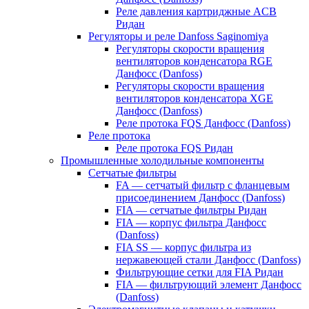
Реле давления картриджные ACB
Ридан
Регуляторы и реле Danfoss Saginomiya
Регуляторы скорости вращения
вентиляторов конденсатора RGE
Данфосс (Danfoss)
Регуляторы скорости вращения
вентиляторов конденсатора XGE
Данфосс (Danfoss)
Реле протока FQS Данфосс (Danfoss)
Реле протока
Реле протока FQS Ридан
Промышленные холодильные компоненты
Сетчатые фильтры
FA — сетчатый фильтр с фланцевым
присоединением Данфосс (Danfoss)
FIA — сетчатые фильтры Ридан
FIA — корпус фильтра Данфосс
(Danfoss)
FIA SS — корпус фильтра из
нержавеющей стали Данфосс (Danfoss)
Фильтрующие сетки для FIA Ридан
FIA — фильтрующий элемент Данфосс
(Danfoss)