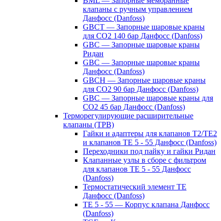
BML — Запорные мембранные
клапаны с ручным управлением
Данфосс (Danfoss)
GBCT — Запорные шаровые краны
для CO2 140 бар Данфосс (Danfoss)
GBC — Запорные шаровые краны
Ридан
GBC — Запорные шаровые краны
Данфосс (Danfoss)
GBCH — Запорные шаровые краны
для CO2 90 бар Данфосс (Danfoss)
GBC — Запорные шаровые краны для
CO2 45 бар Данфосс (Danfoss)
Терморегулирующие расширительные
клапаны (ТРВ)
Гайки и адаптеры для клапанов T2/TE2
и клапанов TE 5 - 55 Данфосс (Danfoss)
Переходники под пайку и гайки Ридан
Клапанные узлы в сборе с фильтром
для клапанов TE 5 - 55 Данфосс
(Danfoss)
Термостатический элемент TE
Данфосс (Danfoss)
TE 5 - 55 — Корпус клапана Данфосс
(Danfoss)