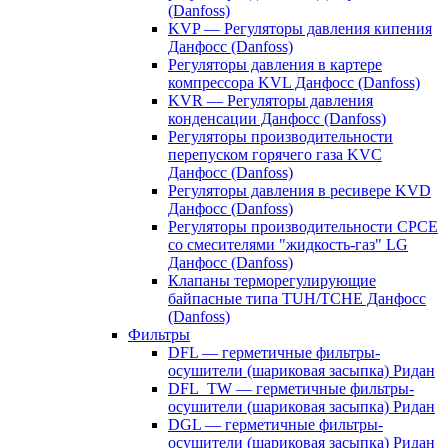
(Danfoss)
KVP — Регуляторы давления кипения
Данфосс (Danfoss)
Регуляторы давления в картере
компрессора KVL Данфосс (Danfoss)
KVR — Регуляторы давления
конденсации Данфосс (Danfoss)
Регуляторы производительности
перепуском горячего газа KVC
Данфосс (Danfoss)
Регуляторы давления в ресивере KVD
Данфосс (Danfoss)
Регуляторы производительности CPCE
со смесителями "жидкость-газ" LG
Данфосс (Danfoss)
Клапаны терморегулирующие
байпасные типа TUH/TCHE Данфосс
(Danfoss)
Фильтры
DFL — герметичные фильтры-
осушители (шариковая засыпка) Ридан
DFL_TW — герметичные фильтры-
осушители (шариковая засыпка) Ридан
DGL — герметичные фильтры-
осушители (шариковая засыпка) Ридан