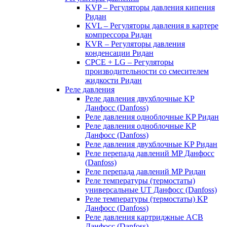
KVP – Регуляторы давления кипения
Ридан
KVL – Регуляторы давления в картере
компрессора Ридан
KVR – Регуляторы давления
конденсации Ридан
CPCE + LG – Регуляторы
производительности со смесителем
жидкости Ридан
Реле давления
Реле давления двухблочные KP
Данфосс (Danfoss)
Реле давления одноблочные KP Ридан
Реле давления одноблочные KP
Данфосс (Danfoss)
Реле давления двухблочные KP Ридан
Реле перепада давлений MP Данфосс
(Danfoss)
Реле перепада давлений MP Ридан
Реле температуры (термостаты)
универсальные UT Данфосс (Danfoss)
Реле температуры (термостаты) KP
Данфосс (Danfoss)
Реле давления картриджные ACB
Данфосс (Danfoss)