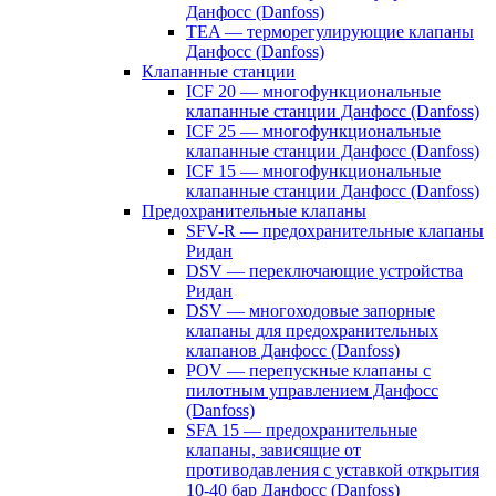
Данфосс (Danfoss)
TEA — терморегулирующие клапаны
Данфосс (Danfoss)
Клапанные станции
ICF 20 — многофункциональные
клапанные станции Данфосс (Danfoss)
ICF 25 — многофункциональные
клапанные станции Данфосс (Danfoss)
ICF 15 — многофункциональные
клапанные станции Данфосс (Danfoss)
Предохранительные клапаны
SFV-R — предохранительные клапаны
Ридан
DSV — переключающие устройства
Ридан
DSV — многоходовые запорные
клапаны для предохранительных
клапанов Данфосс (Danfoss)
POV — перепускные клапаны с
пилотным управлением Данфосс
(Danfoss)
SFA 15 — предохранительные
клапаны, зависящие от
противодавления с уставкой открытия
10-40 бар Данфосс (Danfoss)