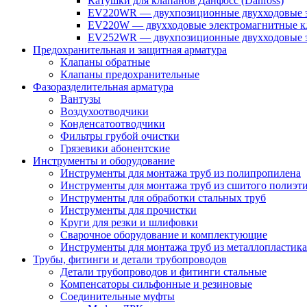
Катушки для клапанов Данфосс (Danfoss)
EV220WR — двухпозиционные двухходовые э
EV220W — двухходовые электромагнитные кл
EV252WR — двухпозиционные двухходовые э
Предохранительная и защитная арматура
Клапаны обратные
Клапаны предохранительные
Фазоразделительная арматура
Вантузы
Воздухоотводчики
Конденсатоотводчики
Фильтры грубой очистки
Грязевики абонентские
Инструменты и оборудование
Инструменты для монтажа труб из полипропилена
Инструменты для монтажа труб из сшитого полиэт
Инструменты для обработки стальных труб
Инструменты для прочистки
Круги для резки и шлифовки
Сварочное оборудование и комплектующие
Инструменты для монтажа труб из металлопластика
Трубы, фитинги и детали трубопроводов
Детали трубопроводов и фитинги стальные
Компенсаторы сильфонные и резиновые
Соединительные муфты