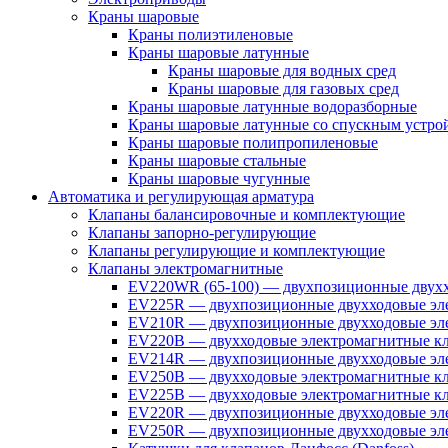
Краны шаровые
Краны полиэтиленовые
Краны шаровые латунные
Краны шаровые для водных сред
Краны шаровые для газовых сред
Краны шаровые латунные водоразборные
Краны шаровые латунные со спускным устро
Краны шаровые полипропиленовые
Краны шаровые стальные
Краны шаровые чугунные
Автоматика и регулирующая арматура
Клапаны балансировочные и комплектующие
Клапаны запорно-регулирующие
Клапаны регулирующие и комплектующие
Клапаны электромагнитные
EV220WR (65-100) — двухпозиционные двухх
EV225R — двухпозиционные двухходовые эле
EV210R — двухпозиционные двухходовые эле
EV220B — двухходовые электромагнитные кл
EV214R — двухпозиционные двухходовые эле
EV250B — двухходовые электромагнитные кл
EV225B — двухходовые электромагнитные кла
EV220R — двухпозиционные двухходовые эл
EV250R — двухпозиционные двухходовые эл