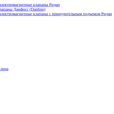
лектромагнитные клапаны Ридан
апаны Данфосс (Danfoss)
лектромагнитные клапаны с принудительным подъемом Ридан
илена