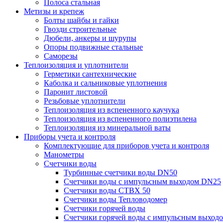
Полоса стальная
Метизы и крепеж
Болты шайбы и гайки
Гвозди строительные
Дюбели, анкеры и шурупы
Опоры подвижные стальные
Саморезы
Теплоизоляция и уплотнители
Герметики сантехнические
Каболка и сальниковые уплотнения
Паронит листовой
Резьбовые уплотнители
Теплоизоляция из вспененного каучука
Теплоизоляция из вспененного полиэтилена
Теплоизоляция из минеральной ваты
Приборы учета и контроля
Комплектующие для приборов учета и контроля
Манометры
Счетчики воды
Турбинные счетчики воды DN50
Счетчики воды с импульсным выходом DN25
Счетчики воды СТВХ 50
Счетчики воды Тепловодомер
Счетчики горячей воды
Счетчики горячей воды с импульсным выход