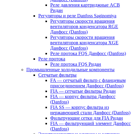
Реле давления картриджные ACB
Ридан
Регуляторы и реле Danfoss Saginomiya
Регуляторы скорости вращения
вентиляторов конденсатора RGE
Данфосс (Danfoss)
Регуляторы скорости вращения
вентиляторов конденсатора XGE
Данфосс (Danfoss)
Реле протока FQS Данфосс (Danfoss)
Реле протока
Реле протока FQS Ридан
Промышленные холодильные компоненты
Сетчатые фильтры
FA — сетчатый фильтр с фланцевым
присоединением Данфосс (Danfoss)
FIA — сетчатые фильтры Ридан
FIA — корпус фильтра Данфосс
(Danfoss)
FIA SS — корпус фильтра из
нержавеющей стали Данфосс (Danfoss)
Фильтрующие сетки для FIA Ридан
FIA — фильтрующий элемент Данфосс
(Danfoss)