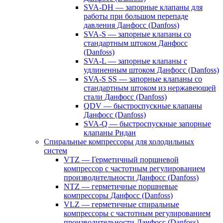
SVA-DH — запорные клапаны для
работы при большом перепаде
давления Данфосс (Danfoss)
SVA-S — запорные клапаны со
стандартным штоком Данфосс
(Danfoss)
SVA-L — запорные клапаны с
удлиненным штоком Данфосс (Danfoss)
SVA-S SS — запорные клапаны со
стандартным штоком из нержавеющей
стали Данфосс (Danfoss)
QDV — быстроспускные клапаны
Данфосс (Danfoss)
SVA-Q — быстроспускные запорные
клапаны Ридан
Спиральные компрессоры для холодильных
систем
VTZ — Герметичный поршневой
компрессор с частотным регулированием
производительности Данфосс (Danfoss)
NTZ — герметичные поршневые
компрессоры Данфосс (Danfoss)
VLZ — герметичные спиральные
компрессоры с частотным регулированием
производительности Данфосс (Danfoss)