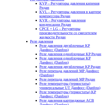
KVP – Регуляторы давления кипения
Ридан
KVL – Регуляторы давления в картере
компрессора Ридан
KVR – Регуляторы давления
конденсации Ридан
CPCE + LG – Регуляторы
производительности со смесителем
жидкости Ридан
Реле давления
Реле давления двухблочные KP
Данфосс (Danfoss)
Реле давления одноблочные KP Ридан
Реле давления одноблочные KP
Данфосс (Danfoss)
Реле давления двухблочные KP Ридан
Реле перепада давлений MP Данфосс
(Danfoss)
Реле перепада давлений MP Ридан
Реле температуры (термостаты)
универсальные UT Данфосс (Danfoss)
Реле температуры (термостаты) KP
Данфосс (Danfoss)
Реле давления картриджные ACB
Данфосс (Danfoss)