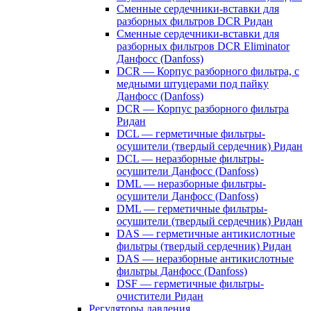
Сменные сердечники-вставки для
разборных фильтров DCR Ридан
Сменные сердечники-вставки для
разборных фильтров DCR Eliminator
Данфосс (Danfoss)
DCR — Корпус разборного фильтра, с
медными штуцерами под пайку
Данфосс (Danfoss)
DCR — Корпус разборного фильтра
Ридан
DCL — герметичные фильтры-
осушители (твердый сердечник) Ридан
DCL — неразборные фильтры-
осушители Данфосс (Danfoss)
DML — неразборные фильтры-
осушители Данфосс (Danfoss)
DML — герметичные фильтры-
осушители (твердый сердечник) Ридан
DAS — герметичные антикислотные
фильтры (твердый сердечник) Ридан
DAS — неразборные антикислотные
фильтры Данфосс (Danfoss)
DSF — герметичные фильтры-
очистители Ридан
Регуляторы давления