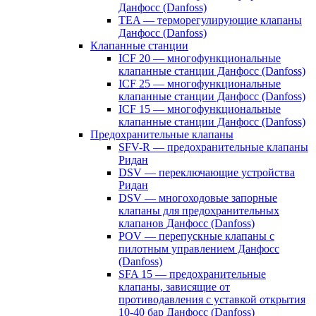
Данфосс (Danfoss)
TEA — терморегулирующие клапаны
Данфосс (Danfoss)
Клапанные станции
ICF 20 — многофункциональные
клапанные станции Данфосс (Danfoss)
ICF 25 — многофункциональные
клапанные станции Данфосс (Danfoss)
ICF 15 — многофункциональные
клапанные станции Данфосс (Danfoss)
Предохранительные клапаны
SFV-R — предохранительные клапаны
Ридан
DSV — переключающие устройства
Ридан
DSV — многоходовые запорные
клапаны для предохранительных
клапанов Данфосс (Danfoss)
POV — перепускные клапаны с
пилотным управлением Данфосс
(Danfoss)
SFA 15 — предохранительные
клапаны, зависящие от
противодавления с уставкой открытия
10-40 бар Данфосс (Danfoss)