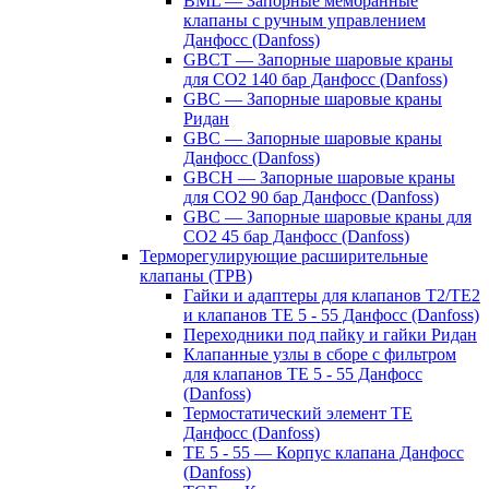
BML — Запорные мембранные
клапаны с ручным управлением
Данфосс (Danfoss)
GBCT — Запорные шаровые краны
для CO2 140 бар Данфосс (Danfoss)
GBC — Запорные шаровые краны
Ридан
GBC — Запорные шаровые краны
Данфосс (Danfoss)
GBCH — Запорные шаровые краны
для CO2 90 бар Данфосс (Danfoss)
GBC — Запорные шаровые краны для
CO2 45 бар Данфосс (Danfoss)
Терморегулирующие расширительные
клапаны (ТРВ)
Гайки и адаптеры для клапанов T2/TE2
и клапанов TE 5 - 55 Данфосс (Danfoss)
Переходники под пайку и гайки Ридан
Клапанные узлы в сборе с фильтром
для клапанов TE 5 - 55 Данфосс
(Danfoss)
Термостатический элемент TE
Данфосс (Danfoss)
TE 5 - 55 — Корпус клапана Данфосс
(Danfoss)