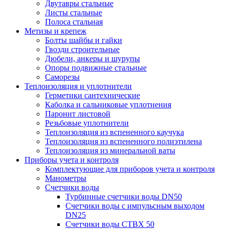
Двутавры стальные
Листы стальные
Полоса стальная
Метизы и крепеж
Болты шайбы и гайки
Гвозди строительные
Дюбели, анкеры и шурупы
Опоры подвижные стальные
Саморезы
Теплоизоляция и уплотнители
Герметики сантехнические
Каболка и сальниковые уплотнения
Паронит листовой
Резьбовые уплотнители
Теплоизоляция из вспененного каучука
Теплоизоляция из вспененного полиэтилена
Теплоизоляция из минеральной ваты
Приборы учета и контроля
Комплектующие для приборов учета и контроля
Манометры
Счетчики воды
Турбинные счетчики воды DN50
Счетчики воды с импульсным выходом
DN25
Счетчики воды СТВХ 50