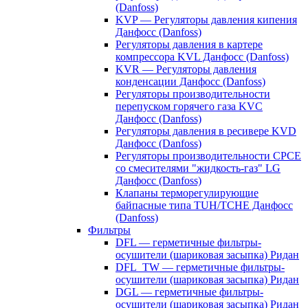
(Danfoss)
KVP — Регуляторы давления кипения
Данфосс (Danfoss)
Регуляторы давления в картере
компрессора KVL Данфосс (Danfoss)
KVR — Регуляторы давления
конденсации Данфосс (Danfoss)
Регуляторы производительности
перепуском горячего газа KVC
Данфосс (Danfoss)
Регуляторы давления в ресивере KVD
Данфосс (Danfoss)
Регуляторы производительности CPCE
со смесителями "жидкость-газ" LG
Данфосс (Danfoss)
Клапаны терморегулирующие
байпасные типа TUH/TCHE Данфосс
(Danfoss)
Фильтры
DFL — герметичные фильтры-
осушители (шариковая засыпка) Ридан
DFL_TW — герметичные фильтры-
осушители (шариковая засыпка) Ридан
DGL — герметичные фильтры-
осушители (шариковая засыпка) Ридан