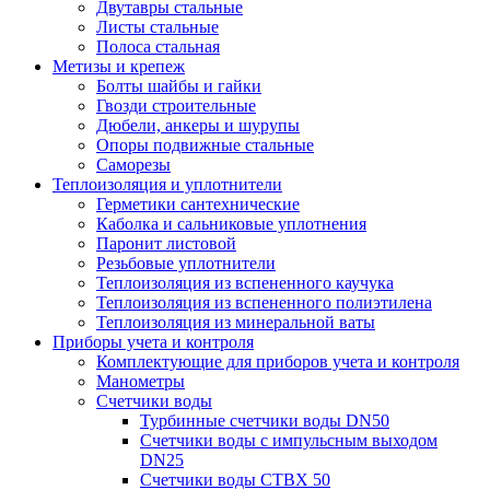
Двутавры стальные
Листы стальные
Полоса стальная
Метизы и крепеж
Болты шайбы и гайки
Гвозди строительные
Дюбели, анкеры и шурупы
Опоры подвижные стальные
Саморезы
Теплоизоляция и уплотнители
Герметики сантехнические
Каболка и сальниковые уплотнения
Паронит листовой
Резьбовые уплотнители
Теплоизоляция из вспененного каучука
Теплоизоляция из вспененного полиэтилена
Теплоизоляция из минеральной ваты
Приборы учета и контроля
Комплектующие для приборов учета и контроля
Манометры
Счетчики воды
Турбинные счетчики воды DN50
Счетчики воды с импульсным выходом
DN25
Счетчики воды СТВХ 50