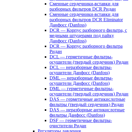
Сменные сердечники-вставки для
разборных фильтров DCR Ридан
Сменные сердечники-вставки для
разборных фильтров DCR Eliminator
Данфосс (Danfoss)
DCR — Корпус разборного фильтра, с
медными штуцерами под пайку
Данфосс (Danfoss)
DCR — Корпус разборного фильтра
Ридан
DCL — герметичные фильтры-
осушители (твердый сердечник) Ридан
DCL — неразборные фильтры-
осушители Данфосс (Danfoss)
DML — неразборные фильтры-
осушители Данфосс (Danfoss)
DML — герметичные фильтры-
осушители (твердый сердечник) Ридан
DAS — герметичные антикислотные
фильтры (твердый сердечник) Ридан
DAS — неразборные антикислотные
фильтры Данфосс (Danfoss)
DSF — герметичные фильтры-
очистители Ридан
Регуляторы давления