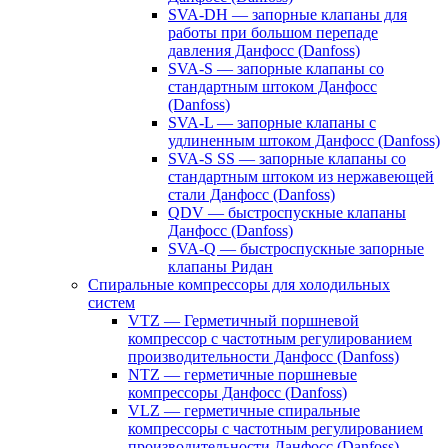
SVA-DH — запорные клапаны для
работы при большом перепаде
давления Данфосс (Danfoss)
SVA-S — запорные клапаны со
стандартным штоком Данфосс
(Danfoss)
SVA-L — запорные клапаны с
удлиненным штоком Данфосс (Danfoss)
SVA-S SS — запорные клапаны со
стандартным штоком из нержавеющей
стали Данфосс (Danfoss)
QDV — быстроспускные клапаны
Данфосс (Danfoss)
SVA-Q — быстроспускные запорные
клапаны Ридан
Спиральные компрессоры для холодильных
систем
VTZ — Герметичный поршневой
компрессор с частотным регулированием
производительности Данфосс (Danfoss)
NTZ — герметичные поршневые
компрессоры Данфосс (Danfoss)
VLZ — герметичные спиральные
компрессоры с частотным регулированием
производительности Данфосс (Danfoss)