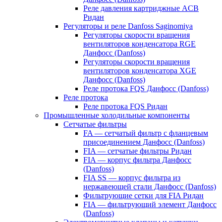
Реле давления картриджные ACB
Ридан
Регуляторы и реле Danfoss Saginomiya
Регуляторы скорости вращения
вентиляторов конденсатора RGE
Данфосс (Danfoss)
Регуляторы скорости вращения
вентиляторов конденсатора XGE
Данфосс (Danfoss)
Реле протока FQS Данфосс (Danfoss)
Реле протока
Реле протока FQS Ридан
Промышленные холодильные компоненты
Сетчатые фильтры
FA — сетчатый фильтр с фланцевым
присоединением Данфосс (Danfoss)
FIA — сетчатые фильтры Ридан
FIA — корпус фильтра Данфосс
(Danfoss)
FIA SS — корпус фильтра из
нержавеющей стали Данфосс (Danfoss)
Фильтрующие сетки для FIA Ридан
FIA — фильтрующий элемент Данфосс
(Danfoss)