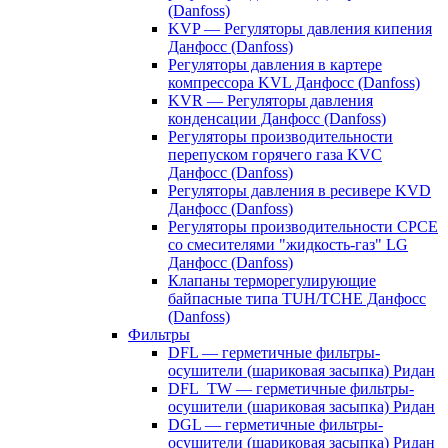
(Danfoss)
KVP — Регуляторы давления кипения
Данфосс (Danfoss)
Регуляторы давления в картере
компрессора KVL Данфосс (Danfoss)
KVR — Регуляторы давления
конденсации Данфосс (Danfoss)
Регуляторы производительности
перепуском горячего газа KVC
Данфосс (Danfoss)
Регуляторы давления в ресивере KVD
Данфосс (Danfoss)
Регуляторы производительности CPCE
со смесителями "жидкость-газ" LG
Данфосс (Danfoss)
Клапаны терморегулирующие
байпасные типа TUH/TCHE Данфосс
(Danfoss)
Фильтры
DFL — герметичные фильтры-
осушители (шариковая засыпка) Ридан
DFL_TW — герметичные фильтры-
осушители (шариковая засыпка) Ридан
DGL — герметичные фильтры-
осушители (шариковая засыпка) Ридан