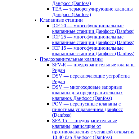
Данфосс (Danfoss)
TEA — терморегулирующие клапаны
Данфосс (Danfoss)
Клапанные станции
ICF 20 — многофункциональные
клапанные станции Данфосс (Danfoss)
ICF 25 — многофункциональные
клапанные станции Данфосс (Danfoss)
ICF 15 — многофункциональные
клапанные станции Данфосс (Danfoss)
Предохранительные клапаны
SFV-R — предохранительные клапаны
Ридан
DSV — переключающие устройства
Ридан
DSV — многоходовые запорные
клапаны для предохранительных
клапанов Данфосс (Danfoss)
POV — перепускные клапаны с
пилотным управлением Данфосс
(Danfoss)
SFA 15 — предохранительные
клапаны, зависящие от
противодавления с уставкой открытия
10-40 бар Данфосс (Danfoss)