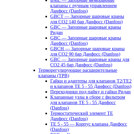
BML — Запорные мембранные
клапаны с ручным управлением
Данфосс (Danfoss)
GBCT — Запорные шаровые краны
для CO2 140 бар Данфосс (Danfoss)
GBC — Запорные шаровые краны
Ридан
GBC — Запорные шаровые краны
Данфосс (Danfoss)
GBCH — Запорные шаровые краны
для CO2 90 бар Данфосс (Danfoss)
GBC — Запорные шаровые краны для
CO2 45 бар Данфосс (Danfoss)
Терморегулирующие расширительные
клапаны (ТРВ)
Гайки и адаптеры для клапанов T2/TE2
и клапанов TE 5 - 55 Данфосс (Danfoss)
Переходники под пайку и гайки Ридан
Клапанные узлы в сборе с фильтром
для клапанов TE 5 - 55 Данфосс
(Danfoss)
Термостатический элемент TE
Данфосс (Danfoss)
TE 5 - 55 — Корпус клапана Данфосс
(Danfoss)