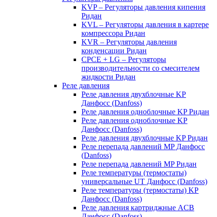
KVP – Регуляторы давления кипения
Ридан
KVL – Регуляторы давления в картере
компрессора Ридан
KVR – Регуляторы давления
конденсации Ридан
CPCE + LG – Регуляторы
производительности со смесителем
жидкости Ридан
Реле давления
Реле давления двухблочные KP
Данфосс (Danfoss)
Реле давления одноблочные KP Ридан
Реле давления одноблочные KP
Данфосс (Danfoss)
Реле давления двухблочные KP Ридан
Реле перепада давлений MP Данфосс
(Danfoss)
Реле перепада давлений MP Ридан
Реле температуры (термостаты)
универсальные UT Данфосс (Danfoss)
Реле температуры (термостаты) KP
Данфосс (Danfoss)
Реле давления картриджные ACB
Данфосс (Danfoss)