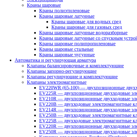
Краны шаровые
Краны полиэтиленовые
Краны шаровые латунные
Краны шаровые для водных сред
Краны шаровые для газовых сред
Краны шаровые латунные водоразборные
Краны шаровые латунные со спускным устро
Краны шаровые полипропиленовые
Краны шаровые стальные
Краны шаровые чугунные
Автоматика и регулирующая арматура
Клапаны балансировочные и комплектующие
Клапаны запорно-регулирующие
Клапаны регулирующие и комплектующие
Клапаны электромагнитные
EV220WR (65-100) — двухпозиционные двухх
EV225R — двухпозиционные двухходовые эле
EV210R — двухпозиционные двухходовые эле
EV220B — двухходовые электромагнитные кл
EV214R — двухпозиционные двухходовые эле
EV250B — двухходовые электромагнитные кл
EV225B — двухходовые электромагнитные кла
EV220R — двухпозиционные двухходовые эл
EV250R — двухпозиционные двухходовые эл