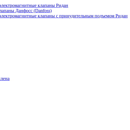
лектромагнитные клапаны Ридан
апаны Данфосс (Danfoss)
лектромагнитные клапаны с принудительным подъемом Ридан
илена