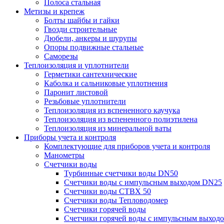
Полоса стальная
Метизы и крепеж
Болты шайбы и гайки
Гвозди строительные
Дюбели, анкеры и шурупы
Опоры подвижные стальные
Саморезы
Теплоизоляция и уплотнители
Герметики сантехнические
Каболка и сальниковые уплотнения
Паронит листовой
Резьбовые уплотнители
Теплоизоляция из вспененного каучука
Теплоизоляция из вспененного полиэтилена
Теплоизоляция из минеральной ваты
Приборы учета и контроля
Комплектующие для приборов учета и контроля
Манометры
Счетчики воды
Турбинные счетчики воды DN50
Счетчики воды с импульсным выходом DN25
Счетчики воды СТВХ 50
Счетчики воды Тепловодомер
Счетчики горячей воды
Счетчики горячей воды с импульсным выход