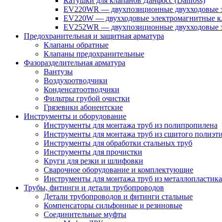
Катушки для клапанов Данфосс (Danfoss)
EV220WR — двухпозиционные двухходовые э
EV220W — двухходовые электромагнитные кл
EV252WR — двухпозиционные двухходовые э
Предохранительная и защитная арматура
Клапаны обратные
Клапаны предохранительные
Фазоразделительная арматура
Вантузы
Воздухоотводчики
Конденсатоотводчики
Фильтры грубой очистки
Грязевики абонентские
Инструменты и оборудование
Инструменты для монтажа труб из полипропилена
Инструменты для монтажа труб из сшитого полиэт
Инструменты для обработки стальных труб
Инструменты для прочистки
Круги для резки и шлифовки
Сварочное оборудование и комплектующие
Инструменты для монтажа труб из металлопластика
Трубы, фитинги и детали трубопроводов
Детали трубопроводов и фитинги стальные
Компенсаторы сильфонные и резиновые
Соединительные муфты