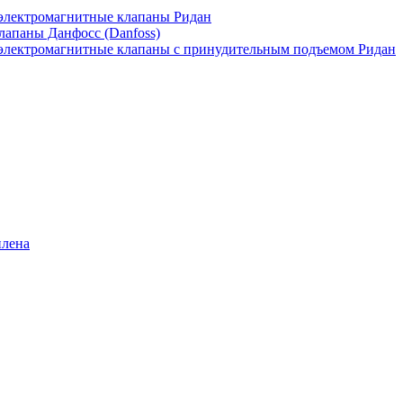
лектромагнитные клапаны Ридан
апаны Данфосс (Danfoss)
лектромагнитные клапаны с принудительным подъемом Ридан
илена