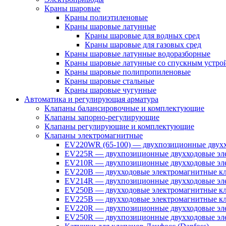
Краны шаровые
Краны полиэтиленовые
Краны шаровые латунные
Краны шаровые для водных сред
Краны шаровые для газовых сред
Краны шаровые латунные водоразборные
Краны шаровые латунные со спускным устро
Краны шаровые полипропиленовые
Краны шаровые стальные
Краны шаровые чугунные
Автоматика и регулирующая арматура
Клапаны балансировочные и комплектующие
Клапаны запорно-регулирующие
Клапаны регулирующие и комплектующие
Клапаны электромагнитные
EV220WR (65-100) — двухпозиционные двухх
EV225R — двухпозиционные двухходовые эле
EV210R — двухпозиционные двухходовые эле
EV220B — двухходовые электромагнитные кл
EV214R — двухпозиционные двухходовые эле
EV250B — двухходовые электромагнитные кл
EV225B — двухходовые электромагнитные кла
EV220R — двухпозиционные двухходовые эл
EV250R — двухпозиционные двухходовые эл