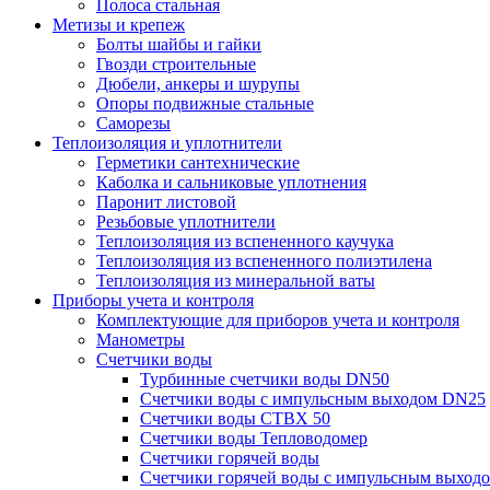
Полоса стальная
Метизы и крепеж
Болты шайбы и гайки
Гвозди строительные
Дюбели, анкеры и шурупы
Опоры подвижные стальные
Саморезы
Теплоизоляция и уплотнители
Герметики сантехнические
Каболка и сальниковые уплотнения
Паронит листовой
Резьбовые уплотнители
Теплоизоляция из вспененного каучука
Теплоизоляция из вспененного полиэтилена
Теплоизоляция из минеральной ваты
Приборы учета и контроля
Комплектующие для приборов учета и контроля
Манометры
Счетчики воды
Турбинные счетчики воды DN50
Счетчики воды с импульсным выходом DN25
Счетчики воды СТВХ 50
Счетчики воды Тепловодомер
Счетчики горячей воды
Счетчики горячей воды с импульсным выход