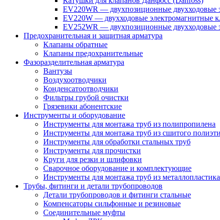
Катушки для клапанов Данфосс (Danfoss)
EV220WR — двухпозиционные двухходовые э
EV220W — двухходовые электромагнитные кл
EV252WR — двухпозиционные двухходовые э
Предохранительная и защитная арматура
Клапаны обратные
Клапаны предохранительные
Фазоразделительная арматура
Вантузы
Воздухоотводчики
Конденсатоотводчики
Фильтры грубой очистки
Грязевики абонентские
Инструменты и оборудование
Инструменты для монтажа труб из полипропилена
Инструменты для монтажа труб из сшитого полиэт
Инструменты для обработки стальных труб
Инструменты для прочистки
Круги для резки и шлифовки
Сварочное оборудование и комплектующие
Инструменты для монтажа труб из металлопластика
Трубы, фитинги и детали трубопроводов
Детали трубопроводов и фитинги стальные
Компенсаторы сильфонные и резиновые
Соединительные муфты