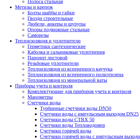
Полоса стальная
Метизы и крепеж
Болты шайбы и гайки
Гвозди строительные
Дюбели, анкеры и шурупы
Опоры подвижные стальные
Саморезы
Теплоизоляция и уплотнители
Герметики сантехнические
Каболка и сальниковые уплотнения
Паронит листовой
Резьбовые уплотнители
Теплоизоляция из вспененного каучука
Теплоизоляция из вспененного полиэтилена
Теплоизоляция из минеральной ваты
Приборы учета и контроля
Комплектующие для приборов учета и контроля
Манометры
Счетчики воды
Турбинные счетчики воды DN50
Счетчики воды с импульсным выходом DN25
Счетчики воды СТВХ 50
Счетчики воды Тепловодомер
Счетчики горячей воды
Счетчики горячей воды с импульсным выход