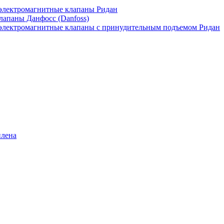
лектромагнитные клапаны Ридан
апаны Данфосс (Danfoss)
лектромагнитные клапаны с принудительным подъемом Ридан
илена