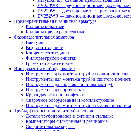
Катушки для клапанов Данфосс (Danfoss)
EV220WR — двухпозиционные двухходовые э
EV220W — двухходовые электромагнитные кл
EV252WR — двухпозиционные двухходовые э
Предохранительная и защитная арматура
Клапаны обратные
Клапаны предохранительные
Фазоразделительная арматура
Вантузы
Воздухоотводчики
Конденсатоотводчики
Фильтры грубой очистки
Грязевики абонентские
Инструменты и оборудование
Инструменты для монтажа труб из полипропилена
Инструменты для монтажа труб из сшитого полиэт
Инструменты для обработки стальных труб
Инструменты для прочистки
Круги для резки и шлифовки
Сварочное оборудование и комплектующие
Инструменты для монтажа труб из металлопластика
Трубы, фитинги и детали трубопроводов
Детали трубопроводов и фитинги стальные
Компенсаторы сильфонные и резиновые
Соединительные муфты