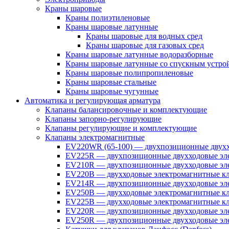
Краны шаровые
Краны полиэтиленовые
Краны шаровые латунные
Краны шаровые для водных сред
Краны шаровые для газовых сред
Краны шаровые латунные водоразборные
Краны шаровые латунные со спускным устро
Краны шаровые полипропиленовые
Краны шаровые стальные
Краны шаровые чугунные
Автоматика и регулирующая арматура
Клапаны балансировочные и комплектующие
Клапаны запорно-регулирующие
Клапаны регулирующие и комплектующие
Клапаны электромагнитные
EV220WR (65-100) — двухпозиционные двухх
EV225R — двухпозиционные двухходовые эле
EV210R — двухпозиционные двухходовые эле
EV220B — двухходовые электромагнитные кл
EV214R — двухпозиционные двухходовые эле
EV250B — двухходовые электромагнитные кл
EV225B — двухходовые электромагнитные кла
EV220R — двухпозиционные двухходовые эл
EV250R — двухпозиционные двухходовые эл