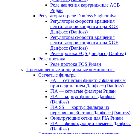
Реле давления картриджные ACB
Ридан
Регуляторы и реле Danfoss Saginomiya
Регуляторы скорости вращения
вентиляторов конденсатора RGE
Данфосс (Danfoss)
Регуляторы скорости вращения
вентиляторов конденсатора XGE
Данфосс (Danfoss)
Реле протока FQS Данфосс (Danfoss)
Реле протока
Реле протока FQS Ридан
Промышленные холодильные компоненты
Сетчатые фильтры
FA — сетчатый фильтр с фланцевым
присоединением Данфосс (Danfoss)
FIA — сетчатые фильтры Ридан
FIA — корпус фильтра Данфосс
(Danfoss)
FIA SS — корпус фильтра из
нержавеющей стали Данфосс (Danfoss)
Фильтрующие сетки для FIA Ридан
FIA — фильтрующий элемент Данфосс
(Danfoss)