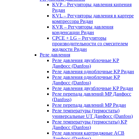
KVP – Регуляторы давления кипения
Ридан
KVL – Регуляторы давления в картере
компрессора Ридан
KVR – Регуляторы давления
конденсации Ридан
CPCE + LG – Регуляторы
производительности со смесителем
жидкости Ридан
Реле давления
Реле давления двухблочные KP
Данфосс (Danfoss)
Реле давления одноблочные KP Ридан
Реле давления одноблочные KP
Данфосс (Danfoss)
Реле давления двухблочные KP Ридан
Реле перепада давлений MP Данфосс
(Danfoss)
Реле перепада давлений MP Ридан
Реле температуры (термостаты)
универсальные UT Данфосс (Danfoss)
Реле температуры (термостаты) KP
Данфосс (Danfoss)
Реле давления картриджные ACB
Данфосс (Danfoss)