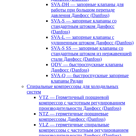
SVA-DH — запорные клапаны для
работы при большом перепаде
давления Данфосс (Danfoss)
SVA-S — запорные клапаны со
стандартным штоком Данфосс
(Danfoss)
SVA-L — запорные клапаны с
удлиненным штоком Данфосс (Danfoss)
SVA-S SS — запорные клапаны со
стандартным штоком из нержавеющей
стали Данфосс (Danfoss)
QDV — быстроспускные клапаны
Данфосс (Danfoss)
SVA-Q — быстроспускные запорные
клапаны Ридан
Спиральные компрессоры для холодильных
систем
VTZ — Герметичный поршневой
компрессор с частотным регулированием
производительности Данфосс (Danfoss)
NTZ — герметичные поршневые
компрессоры Данфосс (Danfoss)
VLZ — герметичные спиральные
компрессоры с частотным регулированием
производительности Данфосс (Danfoss)