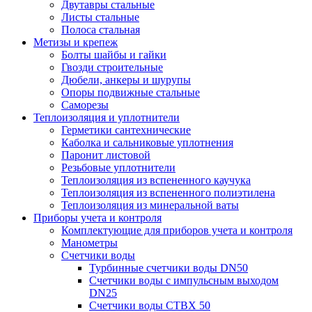
Двутавры стальные
Листы стальные
Полоса стальная
Метизы и крепеж
Болты шайбы и гайки
Гвозди строительные
Дюбели, анкеры и шурупы
Опоры подвижные стальные
Саморезы
Теплоизоляция и уплотнители
Герметики сантехнические
Каболка и сальниковые уплотнения
Паронит листовой
Резьбовые уплотнители
Теплоизоляция из вспененного каучука
Теплоизоляция из вспененного полиэтилена
Теплоизоляция из минеральной ваты
Приборы учета и контроля
Комплектующие для приборов учета и контроля
Манометры
Счетчики воды
Турбинные счетчики воды DN50
Счетчики воды с импульсным выходом
DN25
Счетчики воды СТВХ 50