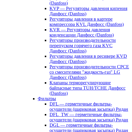
(Danfoss)
KVP — Регуляторы давления кипения
Данфосс (Danfoss)
Регуляторы давления в картере
компрессора KVL Данфосс (Danfoss)
KVR — Регуляторы давления
конденсации Данфосс (Danfoss)
Регуляторы производительности
перепуском горячего газа KVC
Данфосс (Danfoss)
Регуляторы давления в ресивере KVD
Данфосс (Danfoss)
Регуляторы производительности CPCE
со смесителями "жидкость-газ" LG
Данфосс (Danfoss)
Клапаны терморегулирующие
байпасные типа TUH/TCHE Данфосс
(Danfoss)
Фильтры
DFL — герметичные фильтры-
осушители (шариковая засыпка) Ридан
DFL_TW — герметичные фильтры-
осушители (шариковая засыпка) Ридан
DGL — герметичные фильтры-
осушители (шариковая засыпка) Ридан