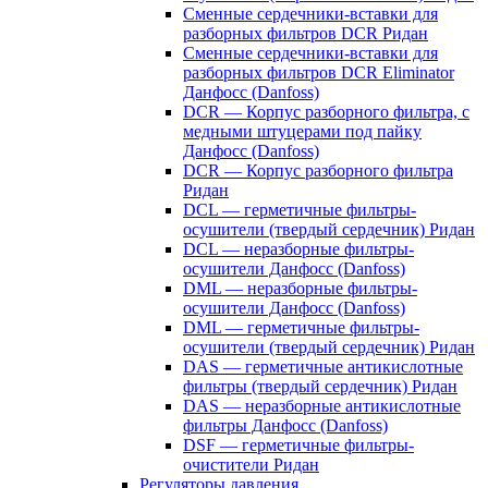
Сменные сердечники-вставки для
разборных фильтров DCR Ридан
Сменные сердечники-вставки для
разборных фильтров DCR Eliminator
Данфосс (Danfoss)
DCR — Корпус разборного фильтра, с
медными штуцерами под пайку
Данфосс (Danfoss)
DCR — Корпус разборного фильтра
Ридан
DCL — герметичные фильтры-
осушители (твердый сердечник) Ридан
DCL — неразборные фильтры-
осушители Данфосс (Danfoss)
DML — неразборные фильтры-
осушители Данфосс (Danfoss)
DML — герметичные фильтры-
осушители (твердый сердечник) Ридан
DAS — герметичные антикислотные
фильтры (твердый сердечник) Ридан
DAS — неразборные антикислотные
фильтры Данфосс (Danfoss)
DSF — герметичные фильтры-
очистители Ридан
Регуляторы давления