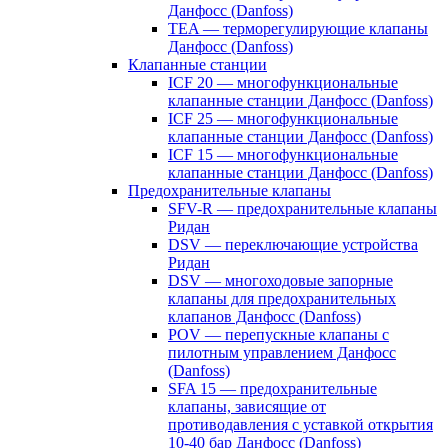
Данфосс (Danfoss)
TEA — терморегулирующие клапаны
Данфосс (Danfoss)
Клапанные станции
ICF 20 — многофункциональные
клапанные станции Данфосс (Danfoss)
ICF 25 — многофункциональные
клапанные станции Данфосс (Danfoss)
ICF 15 — многофункциональные
клапанные станции Данфосс (Danfoss)
Предохранительные клапаны
SFV-R — предохранительные клапаны
Ридан
DSV — переключающие устройства
Ридан
DSV — многоходовые запорные
клапаны для предохранительных
клапанов Данфосс (Danfoss)
POV — перепускные клапаны с
пилотным управлением Данфосс
(Danfoss)
SFA 15 — предохранительные
клапаны, зависящие от
противодавления с уставкой открытия
10-40 бар Данфосс (Danfoss)