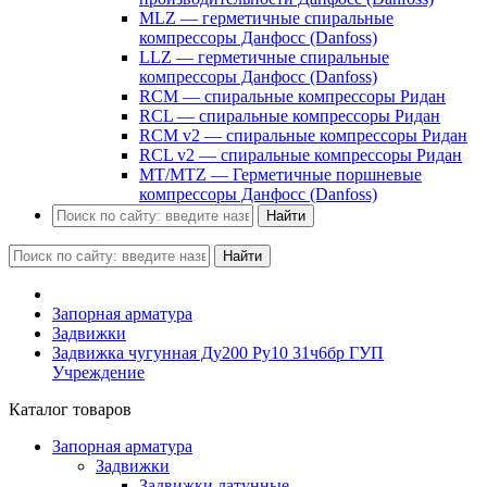
MLZ — герметичные спиральные
компрессоры Данфосс (Danfoss)
LLZ — герметичные спиральные
компрессоры Данфосс (Danfoss)
RCM — спиральные компрессоры Ридан
RCL — спиральные компрессоры Ридан
RCM v2 — спиральные компрессоры Ридан
RCL v2 — спиральные компрессоры Ридан
MT/MTZ — Герметичные поршневые
компрессоры Данфосс (Danfoss)
Найти
Найти
Запорная арматура
Задвижки
Задвижка чугунная Ду200 Ру10 31ч6бр ГУП
Учреждение
Каталог товаров
Запорная арматура
Задвижки
Задвижки латунные