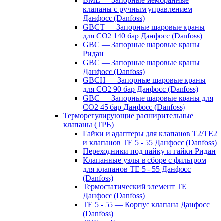
BML — Запорные мембранные
клапаны с ручным управлением
Данфосс (Danfoss)
GBCT — Запорные шаровые краны
для CO2 140 бар Данфосс (Danfoss)
GBC — Запорные шаровые краны
Ридан
GBC — Запорные шаровые краны
Данфосс (Danfoss)
GBCH — Запорные шаровые краны
для CO2 90 бар Данфосс (Danfoss)
GBC — Запорные шаровые краны для
CO2 45 бар Данфосс (Danfoss)
Терморегулирующие расширительные
клапаны (ТРВ)
Гайки и адаптеры для клапанов T2/TE2
и клапанов TE 5 - 55 Данфосс (Danfoss)
Переходники под пайку и гайки Ридан
Клапанные узлы в сборе с фильтром
для клапанов TE 5 - 55 Данфосс
(Danfoss)
Термостатический элемент TE
Данфосс (Danfoss)
TE 5 - 55 — Корпус клапана Данфосс
(Danfoss)