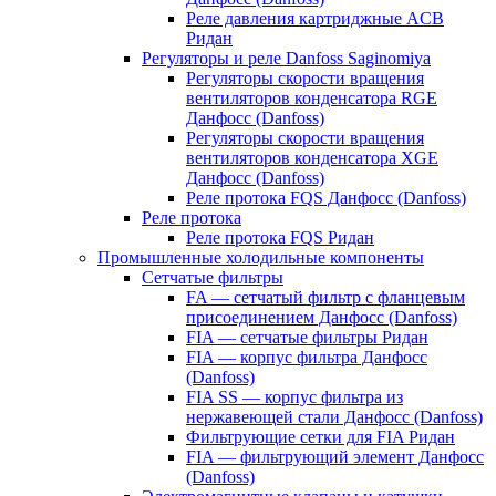
Реле давления картриджные ACB
Ридан
Регуляторы и реле Danfoss Saginomiya
Регуляторы скорости вращения
вентиляторов конденсатора RGE
Данфосс (Danfoss)
Регуляторы скорости вращения
вентиляторов конденсатора XGE
Данфосс (Danfoss)
Реле протока FQS Данфосс (Danfoss)
Реле протока
Реле протока FQS Ридан
Промышленные холодильные компоненты
Сетчатые фильтры
FA — сетчатый фильтр с фланцевым
присоединением Данфосс (Danfoss)
FIA — сетчатые фильтры Ридан
FIA — корпус фильтра Данфосс
(Danfoss)
FIA SS — корпус фильтра из
нержавеющей стали Данфосс (Danfoss)
Фильтрующие сетки для FIA Ридан
FIA — фильтрующий элемент Данфосс
(Danfoss)