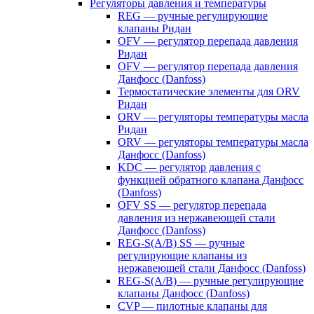
Регуляторы давления и температуры
REG — ручные регулирующие
клапаны Ридан
OFV — регулятор перепада давления
Ридан
OFV — регулятор перепада давления
Данфосс (Danfoss)
Термостатические элементы для ORV
Ридан
ORV — регуляторы температуры масла
Ридан
ORV — регуляторы температуры масла
Данфосс (Danfoss)
KDC — регулятор давления с
функцией обратного клапана Данфосс
(Danfoss)
OFV SS — регулятор перепада
давления из нержавеющей стали
Данфосс (Danfoss)
REG-S(A/B) SS — ручные
регулирующие клапаны из
нержавеющей стали Данфосс (Danfoss)
REG-S(A/B) — ручные регулирующие
клапаны Данфосс (Danfoss)
CVP — пилотные клапаны для