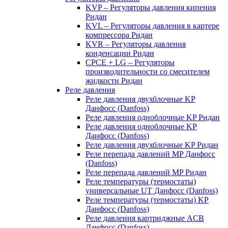
KVP – Регуляторы давления кипения
Ридан
KVL – Регуляторы давления в картере
компрессора Ридан
KVR – Регуляторы давления
конденсации Ридан
CPCE + LG – Регуляторы
производительности со смесителем
жидкости Ридан
Реле давления
Реле давления двухблочные KP
Данфосс (Danfoss)
Реле давления одноблочные KP Ридан
Реле давления одноблочные KP
Данфосс (Danfoss)
Реле давления двухблочные KP Ридан
Реле перепада давлений MP Данфосс
(Danfoss)
Реле перепада давлений MP Ридан
Реле температуры (термостаты)
универсальные UT Данфосс (Danfoss)
Реле температуры (термостаты) KP
Данфосс (Danfoss)
Реле давления картриджные ACB
Данфосс (Danfoss)