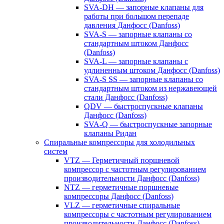
SVA-DH — запорные клапаны для
работы при большом перепаде
давления Данфосс (Danfoss)
SVA-S — запорные клапаны со
стандартным штоком Данфосс
(Danfoss)
SVA-L — запорные клапаны с
удлиненным штоком Данфосс (Danfoss)
SVA-S SS — запорные клапаны со
стандартным штоком из нержавеющей
стали Данфосс (Danfoss)
QDV — быстроспускные клапаны
Данфосс (Danfoss)
SVA-Q — быстроспускные запорные
клапаны Ридан
Спиральные компрессоры для холодильных
систем
VTZ — Герметичный поршневой
компрессор с частотным регулированием
производительности Данфосс (Danfoss)
NTZ — герметичные поршневые
компрессоры Данфосс (Danfoss)
VLZ — герметичные спиральные
компрессоры с частотным регулированием
производительности Данфосс (Danfoss)