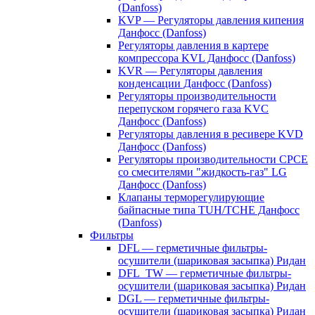
(Danfoss)
KVP — Регуляторы давления кипения
Данфосс (Danfoss)
Регуляторы давления в картере
компрессора KVL Данфосс (Danfoss)
KVR — Регуляторы давления
конденсации Данфосс (Danfoss)
Регуляторы производительности
перепуском горячего газа KVC
Данфосс (Danfoss)
Регуляторы давления в ресивере KVD
Данфосс (Danfoss)
Регуляторы производительности CPCE
со смесителями "жидкость-газ" LG
Данфосс (Danfoss)
Клапаны терморегулирующие
байпасные типа TUH/TCHE Данфосс
(Danfoss)
Фильтры
DFL — герметичные фильтры-
осушители (шариковая засыпка) Ридан
DFL_TW — герметичные фильтры-
осушители (шариковая засыпка) Ридан
DGL — герметичные фильтры-
осушители (шариковая засыпка) Ридан