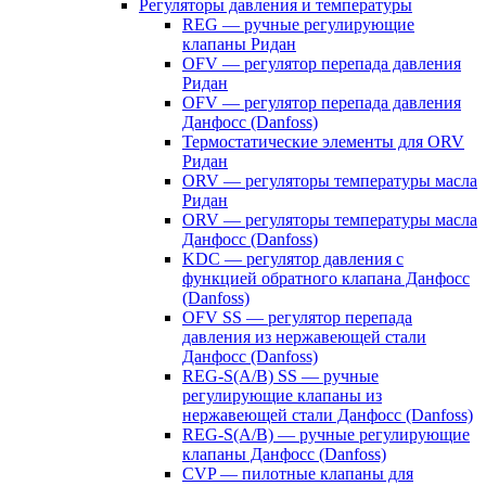
Регуляторы давления и температуры
REG — ручные регулирующие
клапаны Ридан
OFV — регулятор перепада давления
Ридан
OFV — регулятор перепада давления
Данфосс (Danfoss)
Термостатические элементы для ORV
Ридан
ORV — регуляторы температуры масла
Ридан
ORV — регуляторы температуры масла
Данфосс (Danfoss)
KDC — регулятор давления с
функцией обратного клапана Данфосс
(Danfoss)
OFV SS — регулятор перепада
давления из нержавеющей стали
Данфосс (Danfoss)
REG-S(A/B) SS — ручные
регулирующие клапаны из
нержавеющей стали Данфосс (Danfoss)
REG-S(A/B) — ручные регулирующие
клапаны Данфосс (Danfoss)
CVP — пилотные клапаны для