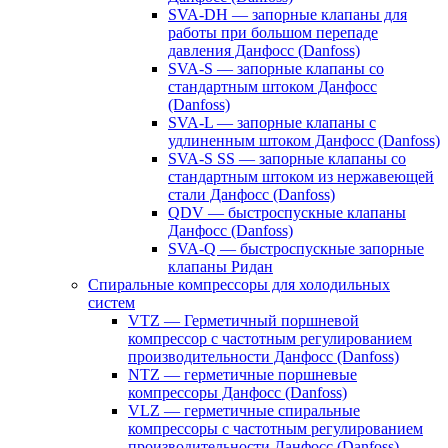
SVA-DH — запорные клапаны для
работы при большом перепаде
давления Данфосс (Danfoss)
SVA-S — запорные клапаны со
стандартным штоком Данфосс
(Danfoss)
SVA-L — запорные клапаны с
удлиненным штоком Данфосс (Danfoss)
SVA-S SS — запорные клапаны со
стандартным штоком из нержавеющей
стали Данфосс (Danfoss)
QDV — быстроспускные клапаны
Данфосс (Danfoss)
SVA-Q — быстроспускные запорные
клапаны Ридан
Спиральные компрессоры для холодильных
систем
VTZ — Герметичный поршневой
компрессор с частотным регулированием
производительности Данфосс (Danfoss)
NTZ — герметичные поршневые
компрессоры Данфосс (Danfoss)
VLZ — герметичные спиральные
компрессоры с частотным регулированием
производительности Данфосс (Danfoss)