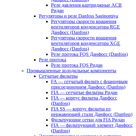
Реле давления картриджные ACB
Ридан
Регуляторы и реле Danfoss Saginomiya
Регуляторы скорости вращения
вентиляторов конденсатора RGE
Данфосс (Danfoss)
Регуляторы скорости вращения
вентиляторов конденсатора XGE
Данфосс (Danfoss)
Реле протока FQS Данфосс (Danfoss)
Реле протока
Реле протока FQS Ридан
Промышленные холодильные компоненты
Сетчатые фильтры
FA — сетчатый фильтр с фланцевым
присоединением Данфосс (Danfoss)
FIA — сетчатые фильтры Ридан
FIA — корпус фильтра Данфосс
(Danfoss)
FIA SS — корпус фильтра из
нержавеющей стали Данфосс (Danfoss)
Фильтрующие сетки для FIA Ридан
FIA — фильтрующий элемент Данфосс
(Danfoss)