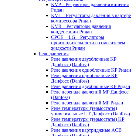
KVP – Регуляторы давления кипения
Ридан
KVL – Регуляторы давления в картере
компрессора Ридан
KVR – Регуляторы давления
конденсации Ридан
CPCE + LG – Регуляторы
производительности со смесителем
жидкости Ридан
Реле давления
Реле давления двухблочные KP
Данфосс (Danfoss)
Реле давления одноблочные KP Ридан
Реле давления одноблочные KP
Данфосс (Danfoss)
Реле давления двухблочные KP Ридан
Реле перепада давлений MP Данфосс
(Danfoss)
Реле перепада давлений MP Ридан
Реле температуры (термостаты)
универсальные UT Данфосс (Danfoss)
Реле температуры (термостаты) KP
Данфосс (Danfoss)
Реле давления картриджные ACB
Данфосс (Danfoss)