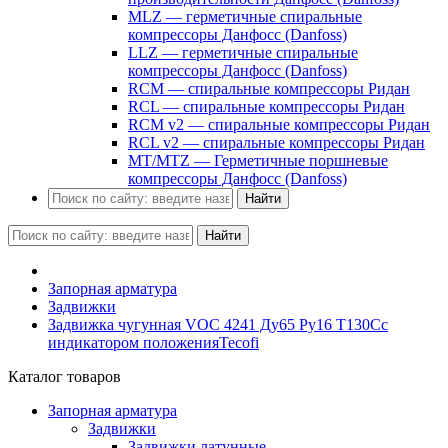
MLZ — герметичные спиральные
компрессоры Данфосс (Danfoss)
LLZ — герметичные спиральные
компрессоры Данфосс (Danfoss)
RCM — спиральные компрессоры Ридан
RCL — спиральные компрессоры Ридан
RCM v2 — спиральные компрессоры Ридан
RCL v2 — спиральные компрессоры Ридан
MT/MTZ — Герметичные поршневые
компрессоры Данфосс (Danfoss)
Найти
Найти
Запорная арматура
Задвижки
Задвижка чугунная VOC 4241 Ду65 Ру16 Т130Сс
индикатором положенияTecofi
Каталог товаров
Запорная арматура
Задвижки
Задвижки латунные