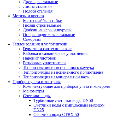
Двутавры стальные
Листы стальные
Полоса стальная
Метизы и крепеж
Болты шайбы и гайки
Гвозди строительные
Дюбели, анкеры и шурупы
Опоры подвижные стальные
Саморезы
Теплоизоляция и уплотнители
Герметики сантехнические
Каболка и сальниковые уплотнения
Паронит листовой
Резьбовые уплотнители
Теплоизоляция из вспененного каучука
Теплоизоляция из вспененного полиэтилена
Теплоизоляция из минеральной ваты
Приборы учета и контроля
Комплектующие для приборов учета и контроля
Манометры
Счетчики воды
Турбинные счетчики воды DN50
Счетчики воды с импульсным выходом
DN25
Счетчики воды СТВХ 50