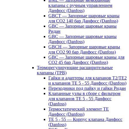
BML — Запорные мембранные
клапаны с ручным управлением
Данфосс (Danfoss)
GBCT — Запорные шаровые краны
для CO2 140 бар Данфосс (Danfoss)
GBC — Запорные шаровые краны
Ридан
GBC — Запорные шаровые краны
Данфосс (Danfoss)
GBCH — Запорные шаровые краны
для CO2 90 бар Данфосс (Danfoss)
GBC — Запорные шаровые краны для
CO2 45 бар Данфосс (Danfoss)
Терморегулирующие расширительные
клапаны (ТРВ)
Гайки и адаптеры для клапанов T2/TE2
и клапанов TE 5 - 55 Данфосс (Danfoss)
Переходники под пайку и гайки Ридан
Клапанные узлы в сборе с фильтром
для клапанов TE 5 - 55 Данфосс
(Danfoss)
Термостатический элемент TE
Данфосс (Danfoss)
TE 5 - 55 — Корпус клапана Данфосс
(Danfoss)