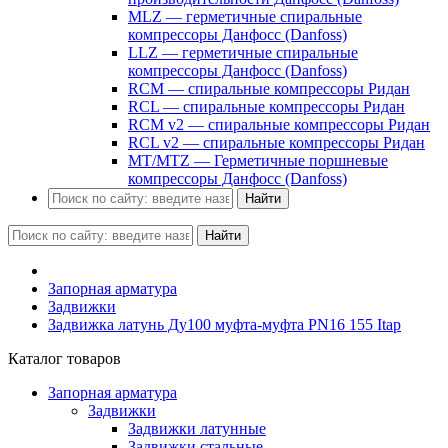
MLZ — герметичные спиральные
компрессоры Данфосс (Danfoss)
LLZ — герметичные спиральные
компрессоры Данфосс (Danfoss)
RCM — спиральные компрессоры Ридан
RCL — спиральные компрессоры Ридан
RCM v2 — спиральные компрессоры Ридан
RCL v2 — спиральные компрессоры Ридан
MT/MTZ — Герметичные поршневые
компрессоры Данфосс (Danfoss)
Найти
Найти
Запорная арматура
Задвижки
Задвижка латунь Ду100 муфта-муфта PN16 155 Itap
Каталог товаров
Запорная арматура
Задвижки
Задвижки латунные
Задвижки стальные