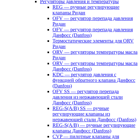
Регуляторы давления и температуры
REG — ручные регулирующие
клапаны Ридан
OFV — регулятор перепада давления
Ридан
OFV — регулятор перепада давления
Данфосс (Danfoss)
Термостатические элементы для ORV
Ридан
ORV — регуляторы температуры масла
Ридан
ORV — регуляторы температуры масла
Данфосс (Danfoss)
KDC — регулятор давления с
функцией обратного клапана Данфосс
(Danfoss)
OFV SS — регулятор перепада
давления из нержавеющей стали
Данфосс (Danfoss)
REG-S(A/B) SS — ручные
регулирующие клапаны из
нержавеющей стали Данфосс (Danfoss)
REG-S(A/B) — ручные регулирующие
клапаны Данфосс (Danfoss)
CVP — пилотные клапаны для