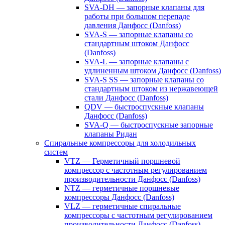
SVA-DH — запорные клапаны для
работы при большом перепаде
давления Данфосс (Danfoss)
SVA-S — запорные клапаны со
стандартным штоком Данфосс
(Danfoss)
SVA-L — запорные клапаны с
удлиненным штоком Данфосс (Danfoss)
SVA-S SS — запорные клапаны со
стандартным штоком из нержавеющей
стали Данфосс (Danfoss)
QDV — быстроспускные клапаны
Данфосс (Danfoss)
SVA-Q — быстроспускные запорные
клапаны Ридан
Спиральные компрессоры для холодильных
систем
VTZ — Герметичный поршневой
компрессор с частотным регулированием
производительности Данфосс (Danfoss)
NTZ — герметичные поршневые
компрессоры Данфосс (Danfoss)
VLZ — герметичные спиральные
компрессоры с частотным регулированием
производительности Данфосс (Danfoss)