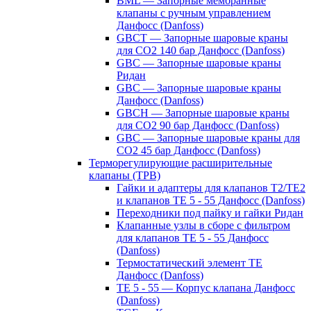
BML — Запорные мембранные
клапаны с ручным управлением
Данфосс (Danfoss)
GBCT — Запорные шаровые краны
для CO2 140 бар Данфосс (Danfoss)
GBC — Запорные шаровые краны
Ридан
GBC — Запорные шаровые краны
Данфосс (Danfoss)
GBCH — Запорные шаровые краны
для CO2 90 бар Данфосс (Danfoss)
GBC — Запорные шаровые краны для
CO2 45 бар Данфосс (Danfoss)
Терморегулирующие расширительные
клапаны (ТРВ)
Гайки и адаптеры для клапанов T2/TE2
и клапанов TE 5 - 55 Данфосс (Danfoss)
Переходники под пайку и гайки Ридан
Клапанные узлы в сборе с фильтром
для клапанов TE 5 - 55 Данфосс
(Danfoss)
Термостатический элемент TE
Данфосс (Danfoss)
TE 5 - 55 — Корпус клапана Данфосс
(Danfoss)