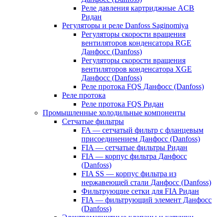
Реле давления картриджные ACB
Ридан
Регуляторы и реле Danfoss Saginomiya
Регуляторы скорости вращения
вентиляторов конденсатора RGE
Данфосс (Danfoss)
Регуляторы скорости вращения
вентиляторов конденсатора XGE
Данфосс (Danfoss)
Реле протока FQS Данфосс (Danfoss)
Реле протока
Реле протока FQS Ридан
Промышленные холодильные компоненты
Сетчатые фильтры
FA — сетчатый фильтр с фланцевым
присоединением Данфосс (Danfoss)
FIA — сетчатые фильтры Ридан
FIA — корпус фильтра Данфосс
(Danfoss)
FIA SS — корпус фильтра из
нержавеющей стали Данфосс (Danfoss)
Фильтрующие сетки для FIA Ридан
FIA — фильтрующий элемент Данфосс
(Danfoss)