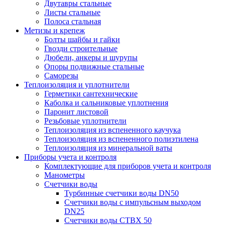
Двутавры стальные
Листы стальные
Полоса стальная
Метизы и крепеж
Болты шайбы и гайки
Гвозди строительные
Дюбели, анкеры и шурупы
Опоры подвижные стальные
Саморезы
Теплоизоляция и уплотнители
Герметики сантехнические
Каболка и сальниковые уплотнения
Паронит листовой
Резьбовые уплотнители
Теплоизоляция из вспененного каучука
Теплоизоляция из вспененного полиэтилена
Теплоизоляция из минеральной ваты
Приборы учета и контроля
Комплектующие для приборов учета и контроля
Манометры
Счетчики воды
Турбинные счетчики воды DN50
Счетчики воды с импульсным выходом
DN25
Счетчики воды СТВХ 50