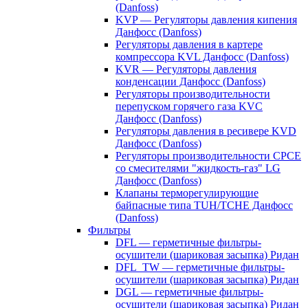
(Danfoss)
KVP — Регуляторы давления кипения
Данфосс (Danfoss)
Регуляторы давления в картере
компрессора KVL Данфосс (Danfoss)
KVR — Регуляторы давления
конденсации Данфосс (Danfoss)
Регуляторы производительности
перепуском горячего газа KVC
Данфосс (Danfoss)
Регуляторы давления в ресивере KVD
Данфосс (Danfoss)
Регуляторы производительности CPCE
со смесителями "жидкость-газ" LG
Данфосс (Danfoss)
Клапаны терморегулирующие
байпасные типа TUH/TCHE Данфосс
(Danfoss)
Фильтры
DFL — герметичные фильтры-
осушители (шариковая засыпка) Ридан
DFL_TW — герметичные фильтры-
осушители (шариковая засыпка) Ридан
DGL — герметичные фильтры-
осушители (шариковая засыпка) Ридан