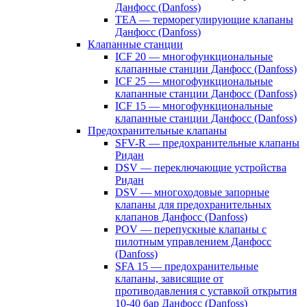
Данфосс (Danfoss)
TEA — терморегулирующие клапаны
Данфосс (Danfoss)
Клапанные станции
ICF 20 — многофункциональные
клапанные станции Данфосс (Danfoss)
ICF 25 — многофункциональные
клапанные станции Данфосс (Danfoss)
ICF 15 — многофункциональные
клапанные станции Данфосс (Danfoss)
Предохранительные клапаны
SFV-R — предохранительные клапаны
Ридан
DSV — переключающие устройства
Ридан
DSV — многоходовые запорные
клапаны для предохранительных
клапанов Данфосс (Danfoss)
POV — перепускные клапаны с
пилотным управлением Данфосс
(Danfoss)
SFA 15 — предохранительные
клапаны, зависящие от
противодавления с уставкой открытия
10-40 бар Данфосс (Danfoss)