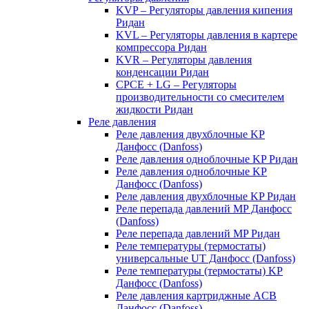
KVP – Регуляторы давления кипения
Ридан
KVL – Регуляторы давления в картере
компрессора Ридан
KVR – Регуляторы давления
конденсации Ридан
CPCE + LG – Регуляторы
производительности со смесителем
жидкости Ридан
Реле давления
Реле давления двухблочные KP
Данфосс (Danfoss)
Реле давления одноблочные KP Ридан
Реле давления одноблочные KP
Данфосс (Danfoss)
Реле давления двухблочные KP Ридан
Реле перепада давлений MP Данфосс
(Danfoss)
Реле перепада давлений MP Ридан
Реле температуры (термостаты)
универсальные UT Данфосс (Danfoss)
Реле температуры (термостаты) KP
Данфосс (Danfoss)
Реле давления картриджные ACB
Данфосс (Danfoss)