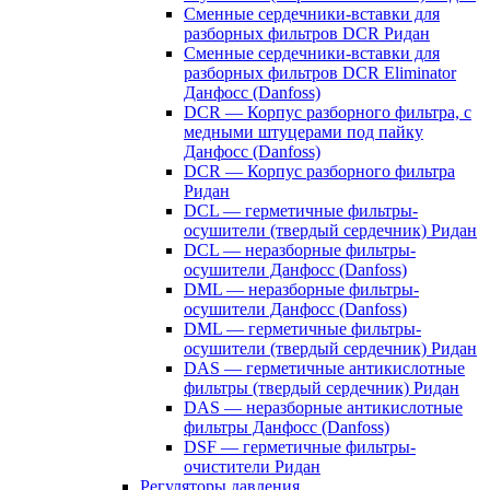
Сменные сердечники-вставки для
разборных фильтров DCR Ридан
Сменные сердечники-вставки для
разборных фильтров DCR Eliminator
Данфосс (Danfoss)
DCR — Корпус разборного фильтра, с
медными штуцерами под пайку
Данфосс (Danfoss)
DCR — Корпус разборного фильтра
Ридан
DCL — герметичные фильтры-
осушители (твердый сердечник) Ридан
DCL — неразборные фильтры-
осушители Данфосс (Danfoss)
DML — неразборные фильтры-
осушители Данфосс (Danfoss)
DML — герметичные фильтры-
осушители (твердый сердечник) Ридан
DAS — герметичные антикислотные
фильтры (твердый сердечник) Ридан
DAS — неразборные антикислотные
фильтры Данфосс (Danfoss)
DSF — герметичные фильтры-
очистители Ридан
Регуляторы давления