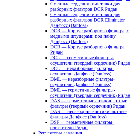
Сменные сердечники-вставки для
разборных фильтров DCR Ридан
Сменные сердечники-вставки для
разборных фильтров DCR Eliminator
Данфосс (Danfoss)
DCR — Корпус разборного фильтра, с
медными штуцерами под пайку
Данфосс (Danfoss)
DCR — Корпус разборного фильтра
Ридан
DCL — герметичные фильтры-
осушители (твердый сердечник) Ридан
DCL — неразборные фильтры-
осушители Данфосс (Danfoss)
DML — неразборные фильтры-
осушители Данфосс (Danfoss)
DML — герметичные фильтры-
осушители (твердый сердечник) Ридан
DAS — герметичные антикислотные
фильтры (твердый сердечник) Ридан
DAS — неразборные антикислотные
фильтры Данфосс (Danfoss)
DSF — герметичные фильтры-
очистители Ридан
Регуляторы давления