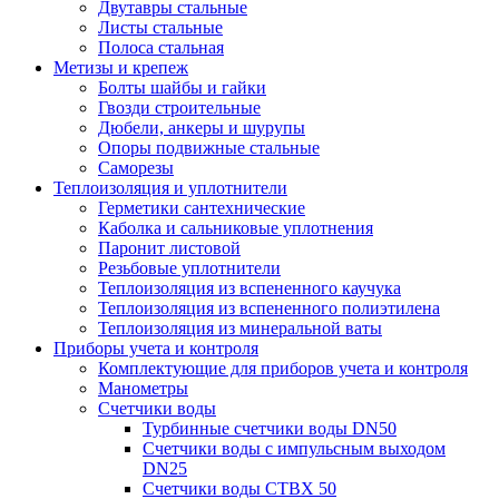
Двутавры стальные
Листы стальные
Полоса стальная
Метизы и крепеж
Болты шайбы и гайки
Гвозди строительные
Дюбели, анкеры и шурупы
Опоры подвижные стальные
Саморезы
Теплоизоляция и уплотнители
Герметики сантехнические
Каболка и сальниковые уплотнения
Паронит листовой
Резьбовые уплотнители
Теплоизоляция из вспененного каучука
Теплоизоляция из вспененного полиэтилена
Теплоизоляция из минеральной ваты
Приборы учета и контроля
Комплектующие для приборов учета и контроля
Манометры
Счетчики воды
Турбинные счетчики воды DN50
Счетчики воды с импульсным выходом
DN25
Счетчики воды СТВХ 50