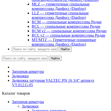
MLZ — герметичные спиральные
компрессоры Данфосс (Danfoss)
LLZ — герметичные спиральные
компрессоры Данфосс (Danfoss)
RCM — спиральные компрессоры Ридан
RCL — спиральные компрессоры Ридан
RCM v2 — спиральные компрессоры Ридан
RCL v2 — спиральные компрессоры Ридан
MT/MTZ — Герметичные поршневые
компрессоры Данфосс (Danfoss)
Найти
Найти
Запорная арматура
Задвижки
Задвижка латунная VALTEC PN 16 3/4" артикул
VT.012.G.05
Каталог товаров
Запорная арматура
Задвижки
Задвижки латунные