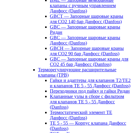
BML — Запорные мембранные
клапаны с ручным управлением
Данфосс (Danfoss)
GBCT — Запорные шаровые краны
для CO2 140 бар Данфосс (Danfoss)
GBC — Запорные шаровые краны
Ридан
GBC — Запорные шаровые краны
Данфосс (Danfoss)
GBCH — Запорные шаровые краны
для CO2 90 бар Данфосс (Danfoss)
GBC — Запорные шаровые краны для
CO2 45 бар Данфосс (Danfoss)
Терморегулирующие расширительные
клапаны (ТРВ)
Гайки и адаптеры для клапанов T2/TE2
и клапанов TE 5 - 55 Данфосс (Danfoss)
Переходники под пайку и гайки Ридан
Клапанные узлы в сборе с фильтром
для клапанов TE 5 - 55 Данфосс
(Danfoss)
Термостатический элемент TE
Данфосс (Danfoss)
TE 5 - 55 — Корпус клапана Данфосс
(Danfoss)