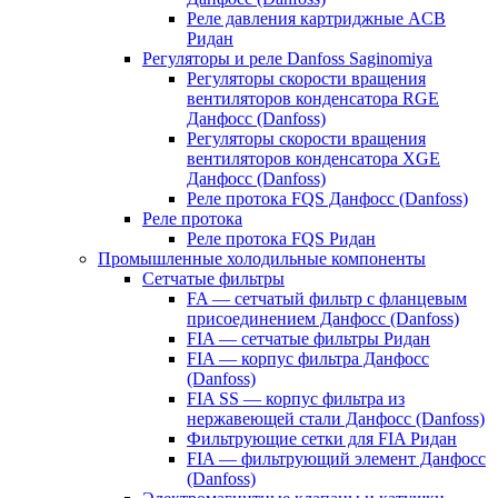
Реле давления картриджные ACB
Ридан
Регуляторы и реле Danfoss Saginomiya
Регуляторы скорости вращения
вентиляторов конденсатора RGE
Данфосс (Danfoss)
Регуляторы скорости вращения
вентиляторов конденсатора XGE
Данфосс (Danfoss)
Реле протока FQS Данфосс (Danfoss)
Реле протока
Реле протока FQS Ридан
Промышленные холодильные компоненты
Сетчатые фильтры
FA — сетчатый фильтр с фланцевым
присоединением Данфосс (Danfoss)
FIA — сетчатые фильтры Ридан
FIA — корпус фильтра Данфосс
(Danfoss)
FIA SS — корпус фильтра из
нержавеющей стали Данфосс (Danfoss)
Фильтрующие сетки для FIA Ридан
FIA — фильтрующий элемент Данфосс
(Danfoss)