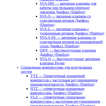
SVA-DH — запорные клапаны для
работы при большом перепаде
давления Данфосс (Danfoss)
SVA-S — запорные клапаны со
стандартным штоком Данфосс
(Danfoss)
SVA-L — запорные клапаны с
удлиненным штоком Данфосс (Danfoss)
SVA-S SS — запорные клапаны со
стандартным штоком из нержавеющей
стали Данфосс (Danfoss)
QDV — быстроспускные клапаны
Данфосс (Danfoss)
SVA-Q — быстроспускные запорные
клапаны Ридан
Спиральные компрессоры для холодильных
систем
VTZ — Герметичный поршневой
компрессор с частотным регулированием
производительности Данфосс (Danfoss)
NTZ — герметичные поршневые
компрессоры Данфосс (Danfoss)
VLZ — герметичные спиральные
компрессоры с частотным регулированием
производительности Данфосс (Danfoss)