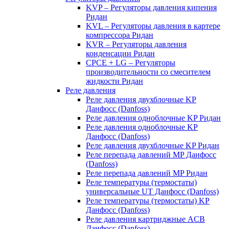
KVP – Регуляторы давления кипения
Ридан
KVL – Регуляторы давления в картере
компрессора Ридан
KVR – Регуляторы давления
конденсации Ридан
CPCE + LG – Регуляторы
производительности со смесителем
жидкости Ридан
Реле давления
Реле давления двухблочные KP
Данфосс (Danfoss)
Реле давления одноблочные KP Ридан
Реле давления одноблочные KP
Данфосс (Danfoss)
Реле давления двухблочные KP Ридан
Реле перепада давлений MP Данфосс
(Danfoss)
Реле перепада давлений MP Ридан
Реле температуры (термостаты)
универсальные UT Данфосс (Danfoss)
Реле температуры (термостаты) KP
Данфосс (Danfoss)
Реле давления картриджные ACB
Данфосс (Danfoss)