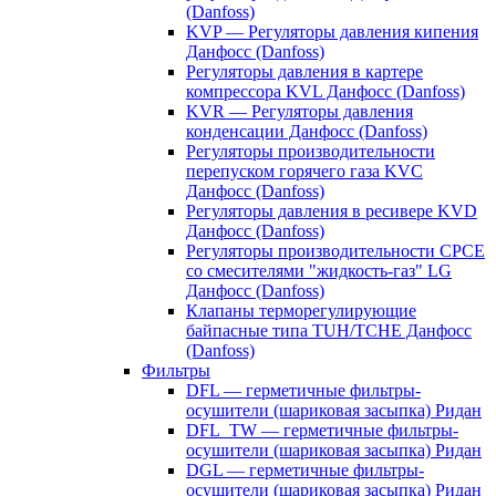
(Danfoss)
KVP — Регуляторы давления кипения
Данфосс (Danfoss)
Регуляторы давления в картере
компрессора KVL Данфосс (Danfoss)
KVR — Регуляторы давления
конденсации Данфосс (Danfoss)
Регуляторы производительности
перепуском горячего газа KVC
Данфосс (Danfoss)
Регуляторы давления в ресивере KVD
Данфосс (Danfoss)
Регуляторы производительности CPCE
со смесителями "жидкость-газ" LG
Данфосс (Danfoss)
Клапаны терморегулирующие
байпасные типа TUH/TCHE Данфосс
(Danfoss)
Фильтры
DFL — герметичные фильтры-
осушители (шариковая засыпка) Ридан
DFL_TW — герметичные фильтры-
осушители (шариковая засыпка) Ридан
DGL — герметичные фильтры-
осушители (шариковая засыпка) Ридан