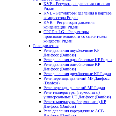
KVP – Регуляторы давления кипения
Ридан
KVL – Регуляторы давления в картере
компрессора Ридан
KVR – Регуляторы давления
конденсации Ридан
CPCE + LG – Регуляторы
производительности со смесителем
жидкости Ридан
Реле давления
Реле давления двухблочные KP
Данфосс (Danfoss)
Реле давления одноблочные KP Ридан
Реле давления одноблочные KP
Данфосс (Danfoss)
Реле давления двухблочные KP Ридан
Реле перепада давлений MP Данфосс
(Danfoss)
Реле перепада давлений MP Ридан
Реле температуры (термостаты)
универсальные UT Данфосс (Danfoss)
Реле температуры (термостаты) KP
Данфосс (Danfoss)
Реле давления картриджные ACB
Данфосс (Danfoss)