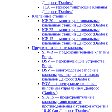
Данфосс (Danfoss)
TEA — терморегулирующие клапаны
Данфосс (Danfoss)
Клапанные станции
ICF 20 — многофункциональные
клапанные станции Данфосс (Danfoss)
ICF 25 — многофункциональные
клапанные станции Данфосс (Danfoss)
ICF 15 — многофункциональные
клапанные станции Данфосс (Danfoss)
Предохранительные клапаны
SFV-R — предохранительные клапаны
Ридан
DSV — переключающие устройства
Ридан
DSV — многоходовые запорные
клапаны для предохранительных
клапанов Данфосс (Danfoss)
POV — перепускные клапаны с
пилотным управлением Данфосс
(Danfoss)
SFA 15 — предохранительные
клапаны, зависящие от
противодавления с уставкой открытия
10-40 бар Данфосс (Danfoss)