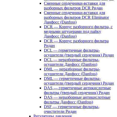
Сменные сердечники-вставки для
разборных фильтров DCR Ридан
Сменные сердечники-вставки для
разборных фильтров DCR Eliminator
Данфосс (Danfoss)
DCR — Корпус разборного фильтра, с
медными штуцерами под пайку
Данфосс (Danfoss)
DCR — Корпус разборного фильтра
Ридан
DCL — герметичные фильтры-
осушители (твердый сердечник) Ридан
DCL — неразборные фильтры-
осушители Данфосс (Danfoss)
DML — неразборные фильтры-
осушители Данфосс (Danfoss)
DML — герметичные фильтры-
осушители (твердый сердечник) Ридан
DAS — герметичные антикислотные
фильтры (твердый сердечник) Ридан
DAS — неразборные антикислотные
фильтры Данфосс (Danfoss)
DSF — герметичные фильтры-
очистители Ридан
Регуляторы давления