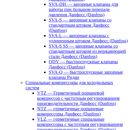
SVA-DH — запорные клапаны для
работы при большом перепаде
давления Данфосс (Danfoss)
SVA-S — запорные клапаны со
стандартным штоком Данфосс
(Danfoss)
SVA-L — запорные клапаны с
удлиненным штоком Данфосс (Danfoss)
SVA-S SS — запорные клапаны со
стандартным штоком из нержавеющей
стали Данфосс (Danfoss)
QDV — быстроспускные клапаны
Данфосс (Danfoss)
SVA-Q — быстроспускные запорные
клапаны Ридан
Спиральные компрессоры для холодильных
систем
VTZ — Герметичный поршневой
компрессор с частотным регулированием
производительности Данфосс (Danfoss)
NTZ — герметичные поршневые
компрессоры Данфосс (Danfoss)
VLZ — герметичные спиральные
компрессоры с частотным регулированием
производительности Данфосс (Danfoss)