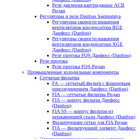
Реле давления картриджные ACB
Ридан
Регуляторы и реле Danfoss Saginomiya
Регуляторы скорости вращения
вентиляторов конденсатора RGE
Данфосс (Danfoss)
Регуляторы скорости вращения
вентиляторов конденсатора XGE
Данфосс (Danfoss)
Реле протока FQS Данфосс (Danfoss)
Реле протока
Реле протока FQS Ридан
Промышленные холодильные компоненты
Сетчатые фильтры
FA — сетчатый фильтр с фланцевым
присоединением Данфосс (Danfoss)
FIA — сетчатые фильтры Ридан
FIA — корпус фильтра Данфосс
(Danfoss)
FIA SS — корпус фильтра из
нержавеющей стали Данфосс (Danfoss)
Фильтрующие сетки для FIA Ридан
FIA — фильтрующий элемент Данфосс
(Danfoss)