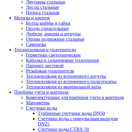
Двутавры стальные
Листы стальные
Полоса стальная
Метизы и крепеж
Болты шайбы и гайки
Гвозди строительные
Дюбели, анкеры и шурупы
Опоры подвижные стальные
Саморезы
Теплоизоляция и уплотнители
Герметики сантехнические
Каболка и сальниковые уплотнения
Паронит листовой
Резьбовые уплотнители
Теплоизоляция из вспененного каучука
Теплоизоляция из вспененного полиэтилена
Теплоизоляция из минеральной ваты
Приборы учета и контроля
Комплектующие для приборов учета и контроля
Манометры
Счетчики воды
Турбинные счетчики воды DN50
Счетчики воды с импульсным выходом
DN25
Счетчики воды СТВХ 50