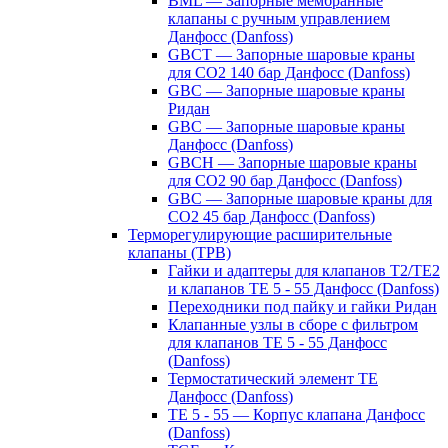
BML — Запорные мембранные
клапаны с ручным управлением
Данфосс (Danfoss)
GBCT — Запорные шаровые краны
для CO2 140 бар Данфосс (Danfoss)
GBC — Запорные шаровые краны
Ридан
GBC — Запорные шаровые краны
Данфосс (Danfoss)
GBCH — Запорные шаровые краны
для CO2 90 бар Данфосс (Danfoss)
GBC — Запорные шаровые краны для
CO2 45 бар Данфосс (Danfoss)
Терморегулирующие расширительные
клапаны (ТРВ)
Гайки и адаптеры для клапанов T2/TE2
и клапанов TE 5 - 55 Данфосс (Danfoss)
Переходники под пайку и гайки Ридан
Клапанные узлы в сборе с фильтром
для клапанов TE 5 - 55 Данфосс
(Danfoss)
Термостатический элемент TE
Данфосс (Danfoss)
TE 5 - 55 — Корпус клапана Данфосс
(Danfoss)