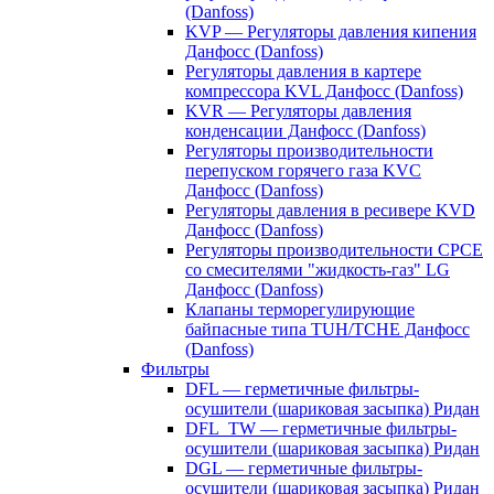
(Danfoss)
KVP — Регуляторы давления кипения
Данфосс (Danfoss)
Регуляторы давления в картере
компрессора KVL Данфосс (Danfoss)
KVR — Регуляторы давления
конденсации Данфосс (Danfoss)
Регуляторы производительности
перепуском горячего газа KVC
Данфосс (Danfoss)
Регуляторы давления в ресивере KVD
Данфосс (Danfoss)
Регуляторы производительности CPCE
со смесителями "жидкость-газ" LG
Данфосс (Danfoss)
Клапаны терморегулирующие
байпасные типа TUH/TCHE Данфосс
(Danfoss)
Фильтры
DFL — герметичные фильтры-
осушители (шариковая засыпка) Ридан
DFL_TW — герметичные фильтры-
осушители (шариковая засыпка) Ридан
DGL — герметичные фильтры-
осушители (шариковая засыпка) Ридан