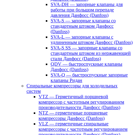
SVA-DH — запорные клапаны для
работы при большом перепаде
давления Данфосс (Danfoss)
SVA-S — запорные клапаны со
стандартным штоком Данфосс
(Danfoss)
SVA-L — запорные клапаны с
удлиненным штоком Данфосс (Danfoss)
SVA-S SS — запорные клапаны со
стандартным штоком из нержавеющей
стали Данфосс (Danfoss)
QDV — быстроспускные клапаны
Данфосс (Danfoss)
SVA-Q — быстроспускные запорные
клапаны Ридан
Спиральные компрессоры для холодильных
систем
VTZ — Герметичный поршневой
компрессор с частотным регулированием
производительности Данфосс (Danfoss)
NTZ — герметичные поршневые
компрессоры Данфосс (Danfoss)
VLZ — герметичные спиральные
компрессоры с частотным регулированием
производительности Данфосс (Danfoss)