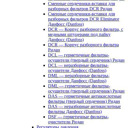
Сменные сердечники-вставки для
разборных фильтров DCR Ридан
Сменные сердечники-вставки для
разборных фильтров DCR Eliminator
Данфосс (Danfoss)
DCR — Корпус разборного фильтра, с
медными штуцерами под пайку
Данфосс (Danfoss)
DCR — Корпус разборного фильтра
Ридан
DCL — герметичные фильтры-
осушители (твердый сердечник) Ридан
DCL — неразборные фильтры-
осушители Данфосс (Danfoss)
DML — неразборные фильтры-
осушители Данфосс (Danfoss)
DML — герметичные фильтры-
осушители (твердый сердечник) Ридан
DAS — герметичные антикислотные
фильтры (твердый сердечник) Ридан
DAS — неразборные антикислотные
фильтры Данфосс (Danfoss)
DSF — герметичные фильтры-
очистители Ридан
Регуляторы давления