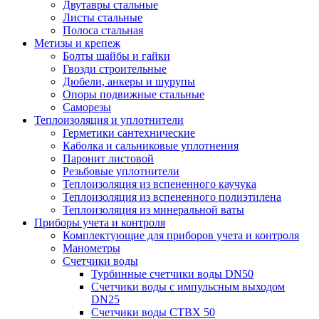
Двутавры стальные
Листы стальные
Полоса стальная
Метизы и крепеж
Болты шайбы и гайки
Гвозди строительные
Дюбели, анкеры и шурупы
Опоры подвижные стальные
Саморезы
Теплоизоляция и уплотнители
Герметики сантехнические
Каболка и сальниковые уплотнения
Паронит листовой
Резьбовые уплотнители
Теплоизоляция из вспененного каучука
Теплоизоляция из вспененного полиэтилена
Теплоизоляция из минеральной ваты
Приборы учета и контроля
Комплектующие для приборов учета и контроля
Манометры
Счетчики воды
Турбинные счетчики воды DN50
Счетчики воды с импульсным выходом
DN25
Счетчики воды СТВХ 50