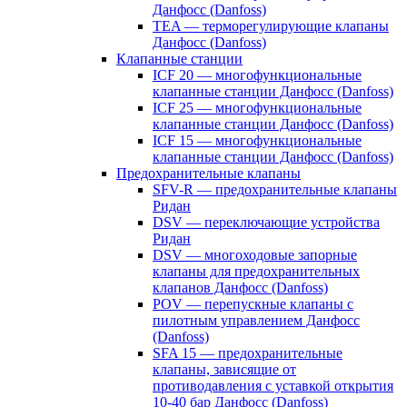
Данфосс (Danfoss)
TEA — терморегулирующие клапаны
Данфосс (Danfoss)
Клапанные станции
ICF 20 — многофункциональные
клапанные станции Данфосс (Danfoss)
ICF 25 — многофункциональные
клапанные станции Данфосс (Danfoss)
ICF 15 — многофункциональные
клапанные станции Данфосс (Danfoss)
Предохранительные клапаны
SFV-R — предохранительные клапаны
Ридан
DSV — переключающие устройства
Ридан
DSV — многоходовые запорные
клапаны для предохранительных
клапанов Данфосс (Danfoss)
POV — перепускные клапаны с
пилотным управлением Данфосс
(Danfoss)
SFA 15 — предохранительные
клапаны, зависящие от
противодавления с уставкой открытия
10-40 бар Данфосс (Danfoss)