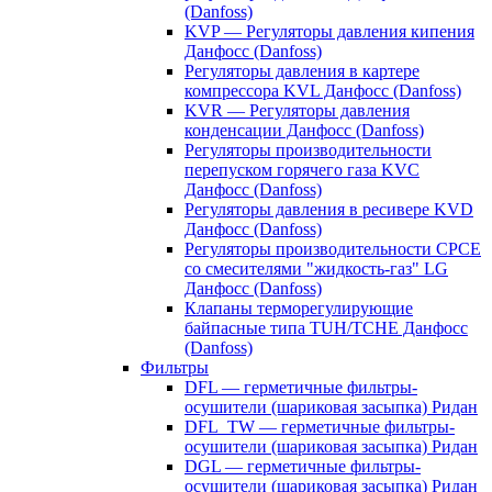
(Danfoss)
KVP — Регуляторы давления кипения
Данфосс (Danfoss)
Регуляторы давления в картере
компрессора KVL Данфосс (Danfoss)
KVR — Регуляторы давления
конденсации Данфосс (Danfoss)
Регуляторы производительности
перепуском горячего газа KVC
Данфосс (Danfoss)
Регуляторы давления в ресивере KVD
Данфосс (Danfoss)
Регуляторы производительности CPCE
со смесителями "жидкость-газ" LG
Данфосс (Danfoss)
Клапаны терморегулирующие
байпасные типа TUH/TCHE Данфосс
(Danfoss)
Фильтры
DFL — герметичные фильтры-
осушители (шариковая засыпка) Ридан
DFL_TW — герметичные фильтры-
осушители (шариковая засыпка) Ридан
DGL — герметичные фильтры-
осушители (шариковая засыпка) Ридан