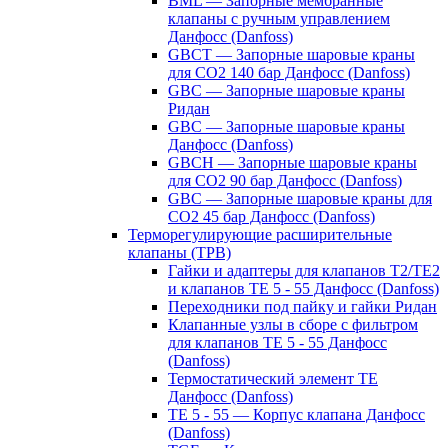
BML — Запорные мембранные
клапаны с ручным управлением
Данфосс (Danfoss)
GBCT — Запорные шаровые краны
для CO2 140 бар Данфосс (Danfoss)
GBC — Запорные шаровые краны
Ридан
GBC — Запорные шаровые краны
Данфосс (Danfoss)
GBCH — Запорные шаровые краны
для CO2 90 бар Данфосс (Danfoss)
GBC — Запорные шаровые краны для
CO2 45 бар Данфосс (Danfoss)
Терморегулирующие расширительные
клапаны (ТРВ)
Гайки и адаптеры для клапанов T2/TE2
и клапанов TE 5 - 55 Данфосс (Danfoss)
Переходники под пайку и гайки Ридан
Клапанные узлы в сборе с фильтром
для клапанов TE 5 - 55 Данфосс
(Danfoss)
Термостатический элемент TE
Данфосс (Danfoss)
TE 5 - 55 — Корпус клапана Данфосс
(Danfoss)