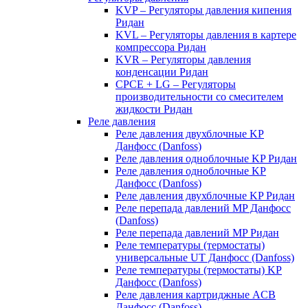
KVP – Регуляторы давления кипения
Ридан
KVL – Регуляторы давления в картере
компрессора Ридан
KVR – Регуляторы давления
конденсации Ридан
CPCE + LG – Регуляторы
производительности со смесителем
жидкости Ридан
Реле давления
Реле давления двухблочные KP
Данфосс (Danfoss)
Реле давления одноблочные KP Ридан
Реле давления одноблочные KP
Данфосс (Danfoss)
Реле давления двухблочные KP Ридан
Реле перепада давлений MP Данфосс
(Danfoss)
Реле перепада давлений MP Ридан
Реле температуры (термостаты)
универсальные UT Данфосс (Danfoss)
Реле температуры (термостаты) KP
Данфосс (Danfoss)
Реле давления картриджные ACB
Данфосс (Danfoss)