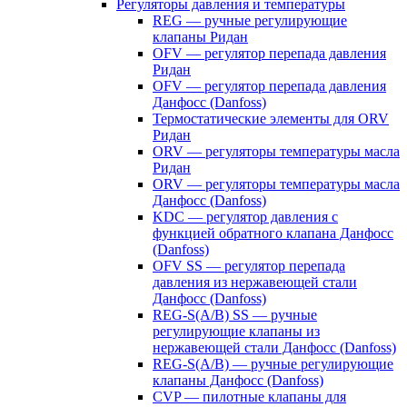
Регуляторы давления и температуры
REG — ручные регулирующие
клапаны Ридан
OFV — регулятор перепада давления
Ридан
OFV — регулятор перепада давления
Данфосс (Danfoss)
Термостатические элементы для ORV
Ридан
ORV — регуляторы температуры масла
Ридан
ORV — регуляторы температуры масла
Данфосс (Danfoss)
KDC — регулятор давления с
функцией обратного клапана Данфосс
(Danfoss)
OFV SS — регулятор перепада
давления из нержавеющей стали
Данфосс (Danfoss)
REG-S(A/B) SS — ручные
регулирующие клапаны из
нержавеющей стали Данфосс (Danfoss)
REG-S(A/B) — ручные регулирующие
клапаны Данфосс (Danfoss)
CVP — пилотные клапаны для