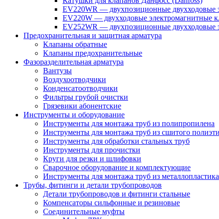
Катушки для клапанов Данфосс (Danfoss)
EV220WR — двухпозиционные двухходовые э
EV220W — двухходовые электромагнитные кл
EV252WR — двухпозиционные двухходовые э
Предохранительная и защитная арматура
Клапаны обратные
Клапаны предохранительные
Фазоразделительная арматура
Вантузы
Воздухоотводчики
Конденсатоотводчики
Фильтры грубой очистки
Грязевики абонентские
Инструменты и оборудование
Инструменты для монтажа труб из полипропилена
Инструменты для монтажа труб из сшитого полиэт
Инструменты для обработки стальных труб
Инструменты для прочистки
Круги для резки и шлифовки
Сварочное оборудование и комплектующие
Инструменты для монтажа труб из металлопластика
Трубы, фитинги и детали трубопроводов
Детали трубопроводов и фитинги стальные
Компенсаторы сильфонные и резиновые
Соединительные муфты