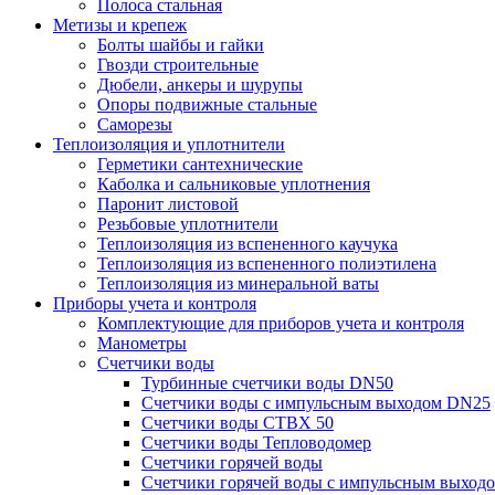
Полоса стальная
Метизы и крепеж
Болты шайбы и гайки
Гвозди строительные
Дюбели, анкеры и шурупы
Опоры подвижные стальные
Саморезы
Теплоизоляция и уплотнители
Герметики сантехнические
Каболка и сальниковые уплотнения
Паронит листовой
Резьбовые уплотнители
Теплоизоляция из вспененного каучука
Теплоизоляция из вспененного полиэтилена
Теплоизоляция из минеральной ваты
Приборы учета и контроля
Комплектующие для приборов учета и контроля
Манометры
Счетчики воды
Турбинные счетчики воды DN50
Счетчики воды с импульсным выходом DN25
Счетчики воды СТВХ 50
Счетчики воды Тепловодомер
Счетчики горячей воды
Счетчики горячей воды с импульсным выход