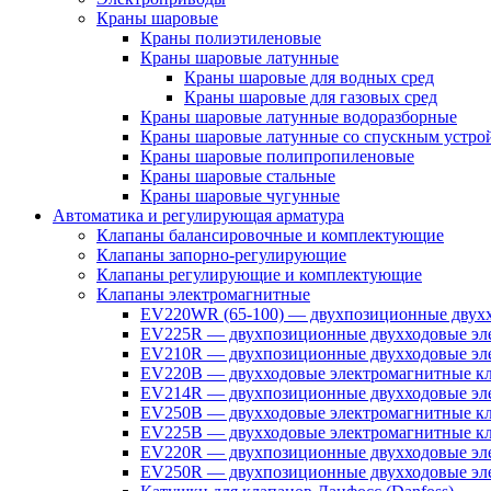
Краны шаровые
Краны полиэтиленовые
Краны шаровые латунные
Краны шаровые для водных сред
Краны шаровые для газовых сред
Краны шаровые латунные водоразборные
Краны шаровые латунные со спускным устро
Краны шаровые полипропиленовые
Краны шаровые стальные
Краны шаровые чугунные
Автоматика и регулирующая арматура
Клапаны балансировочные и комплектующие
Клапаны запорно-регулирующие
Клапаны регулирующие и комплектующие
Клапаны электромагнитные
EV220WR (65-100) — двухпозиционные двухх
EV225R — двухпозиционные двухходовые эле
EV210R — двухпозиционные двухходовые эле
EV220B — двухходовые электромагнитные кл
EV214R — двухпозиционные двухходовые эле
EV250B — двухходовые электромагнитные кл
EV225B — двухходовые электромагнитные кла
EV220R — двухпозиционные двухходовые эл
EV250R — двухпозиционные двухходовые эл