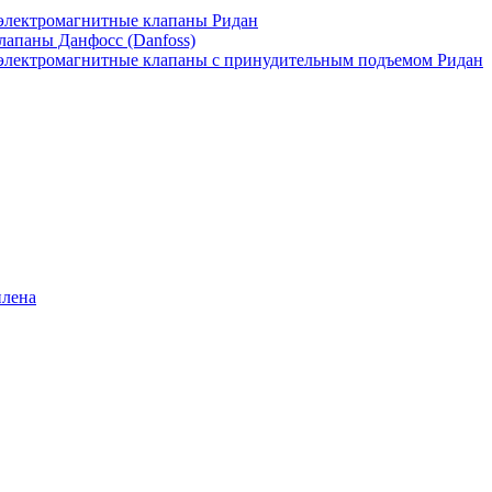
лектромагнитные клапаны Ридан
апаны Данфосс (Danfoss)
лектромагнитные клапаны с принудительным подъемом Ридан
илена