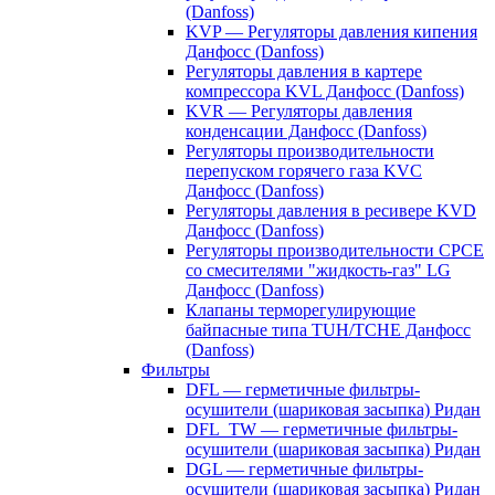
(Danfoss)
KVP — Регуляторы давления кипения
Данфосс (Danfoss)
Регуляторы давления в картере
компрессора KVL Данфосс (Danfoss)
KVR — Регуляторы давления
конденсации Данфосс (Danfoss)
Регуляторы производительности
перепуском горячего газа KVC
Данфосс (Danfoss)
Регуляторы давления в ресивере KVD
Данфосс (Danfoss)
Регуляторы производительности CPCE
со смесителями "жидкость-газ" LG
Данфосс (Danfoss)
Клапаны терморегулирующие
байпасные типа TUH/TCHE Данфосс
(Danfoss)
Фильтры
DFL — герметичные фильтры-
осушители (шариковая засыпка) Ридан
DFL_TW — герметичные фильтры-
осушители (шариковая засыпка) Ридан
DGL — герметичные фильтры-
осушители (шариковая засыпка) Ридан