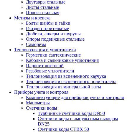
Двутавры стальные
Листы стальные
Полоса стальная
Метизы и крепеж
Болты шайбы и гайки
Гвозди строительные
Дюбели, анкеры и шурупы
Опоры подвижные стальные
Саморезы
Теплоизоляция и уплотнители
Герметики сантехнические
Каболка и сальниковые уплотнения
Паронит листовой
Резьбовые уплотнители
Теплоизоляция из вспененного каучука
Теплоизоляция из вспененного полиэтилена
Теплоизоляция из минеральной ваты
Приборы учета и контроля
Комплектующие для приборов учета и контроля
Манометры
Счетчики воды
Турбинные счетчики воды DN50
Счетчики воды с импульсным выходом
DN25
Счетчики воды СТВХ 50