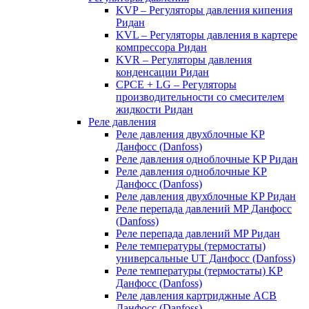
KVP – Регуляторы давления кипения
Ридан
KVL – Регуляторы давления в картере
компрессора Ридан
KVR – Регуляторы давления
конденсации Ридан
CPCE + LG – Регуляторы
производительности со смесителем
жидкости Ридан
Реле давления
Реле давления двухблочные KP
Данфосс (Danfoss)
Реле давления одноблочные KP Ридан
Реле давления одноблочные KP
Данфосс (Danfoss)
Реле давления двухблочные KP Ридан
Реле перепада давлений MP Данфосс
(Danfoss)
Реле перепада давлений MP Ридан
Реле температуры (термостаты)
универсальные UT Данфосс (Danfoss)
Реле температуры (термостаты) KP
Данфосс (Danfoss)
Реле давления картриджные ACB
Данфосс (Danfoss)