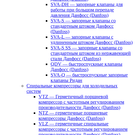
SVA-DH — запорные клапаны для
работы при большом перепаде
давления Данфосс (Danfoss)
SVA-S — запорные клапаны со
стандартным штоком Данфосс
(Danfoss)
SVA-L — запорные клапаны с
удлиненным штоком Данфосс (Danfoss)
SVA-S SS — запорные клапаны со
стандартным штоком из нержавеющей
стали Данфосс (Danfoss)
QDV — быстроспускные клапаны
Данфосс (Danfoss)
SVA-Q — быстроспускные запорные
клапаны Ридан
Спиральные компрессоры для холодильных
систем
VTZ — Герметичный поршневой
компрессор с частотным регулированием
производительности Данфосс (Danfoss)
NTZ — герметичные поршневые
компрессоры Данфосс (Danfoss)
VLZ — герметичные спиральные
компрессоры с частотным регулированием
производительности Данфосс (Danfoss)