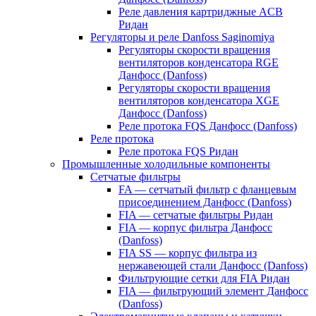
Реле давления картриджные ACB
Ридан
Регуляторы и реле Danfoss Saginomiya
Регуляторы скорости вращения
вентиляторов конденсатора RGE
Данфосс (Danfoss)
Регуляторы скорости вращения
вентиляторов конденсатора XGE
Данфосс (Danfoss)
Реле протока FQS Данфосс (Danfoss)
Реле протока
Реле протока FQS Ридан
Промышленные холодильные компоненты
Сетчатые фильтры
FA — сетчатый фильтр с фланцевым
присоединением Данфосс (Danfoss)
FIA — сетчатые фильтры Ридан
FIA — корпус фильтра Данфосс
(Danfoss)
FIA SS — корпус фильтра из
нержавеющей стали Данфосс (Danfoss)
Фильтрующие сетки для FIA Ридан
FIA — фильтрующий элемент Данфосс
(Danfoss)