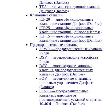
Данфосс (Danfoss)
TEA — терморегулирующие клапаны
Данфосс (Danfoss)
Клапанные станции
ICF 20 — многофункциональные
клапанные станции Данфосс (Danfoss)
ICF 25 — многофункциональные
клапанные станции Данфосс (Danfoss)
ICF 15 — многофункциональные
клапанные станции Данфосс (Danfoss)
Предохранительные клапаны
SFV-R — предохранительные клапаны
Ридан
DSV — переключающие устройства
Ридан
DSV — многоходовые запорные
клапаны для предохранительных
клапанов Данфосс (Danfoss)
POV — перепускные клапаны с
пилотным управлением Данфосс
(Danfoss)
SFA 15 — предохранительные
клапаны, зависящие от
противодавления с уставкой открытия
10-40 бар Данфосс (Danfoss)