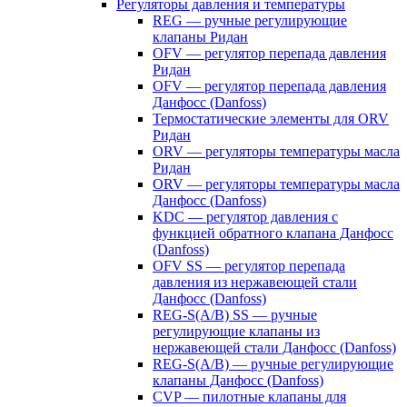
Регуляторы давления и температуры
REG — ручные регулирующие
клапаны Ридан
OFV — регулятор перепада давления
Ридан
OFV — регулятор перепада давления
Данфосс (Danfoss)
Термостатические элементы для ORV
Ридан
ORV — регуляторы температуры масла
Ридан
ORV — регуляторы температуры масла
Данфосс (Danfoss)
KDC — регулятор давления с
функцией обратного клапана Данфосс
(Danfoss)
OFV SS — регулятор перепада
давления из нержавеющей стали
Данфосс (Danfoss)
REG-S(A/B) SS — ручные
регулирующие клапаны из
нержавеющей стали Данфосс (Danfoss)
REG-S(A/B) — ручные регулирующие
клапаны Данфосс (Danfoss)
CVP — пилотные клапаны для