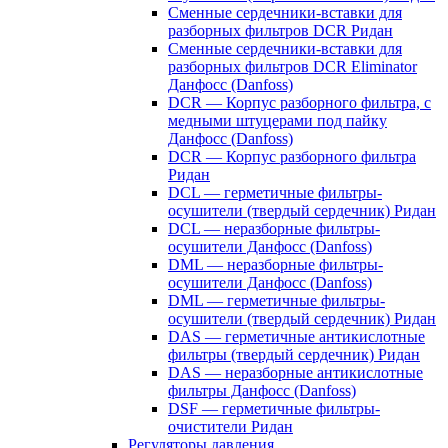
Сменные сердечники-вставки для
разборных фильтров DCR Ридан
Сменные сердечники-вставки для
разборных фильтров DCR Eliminator
Данфосс (Danfoss)
DCR — Корпус разборного фильтра, с
медными штуцерами под пайку
Данфосс (Danfoss)
DCR — Корпус разборного фильтра
Ридан
DCL — герметичные фильтры-
осушители (твердый сердечник) Ридан
DCL — неразборные фильтры-
осушители Данфосс (Danfoss)
DML — неразборные фильтры-
осушители Данфосс (Danfoss)
DML — герметичные фильтры-
осушители (твердый сердечник) Ридан
DAS — герметичные антикислотные
фильтры (твердый сердечник) Ридан
DAS — неразборные антикислотные
фильтры Данфосс (Danfoss)
DSF — герметичные фильтры-
очистители Ридан
Регуляторы давления