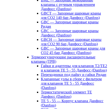
BML — Запорные мембранные
клапаны с ручным управлением
Данфосс (Danfoss)
GBCT — Запорные шаровые краны
для CO2 140 бар Данфосс (Danfoss)
GBC — Запорные шаровые краны
Ридан
GBC — Запорные шаровые краны
Данфосс (Danfoss)
GBCH — Запорные шаровые краны
для CO2 90 бар Данфосс (Danfoss)
GBC — Запорные шаровые краны для
CO2 45 бар Данфосс (Danfoss)
Терморегулирующие расширительные
клапаны (ТРВ)
Гайки и адаптеры для клапанов T2/TE2
и клапанов TE 5 - 55 Данфосс (Danfoss)
Переходники под пайку и гайки Ридан
Клапанные узлы в сборе с фильтром
для клапанов TE 5 - 55 Данфосс
(Danfoss)
Термостатический элемент TE
Данфосс (Danfoss)
TE 5 - 55 — Корпус клапана Данфосс
(Danfoss)