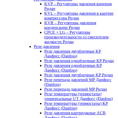
KVP – Регуляторы давления кипения
Ридан
KVL – Регуляторы давления в картере
компрессора Ридан
KVR – Регуляторы давления
конденсации Ридан
CPCE + LG – Регуляторы
производительности со смесителем
жидкости Ридан
Реле давления
Реле давления двухблочные KP
Данфосс (Danfoss)
Реле давления одноблочные KP Ридан
Реле давления одноблочные KP
Данфосс (Danfoss)
Реле давления двухблочные KP Ридан
Реле перепада давлений MP Данфосс
(Danfoss)
Реле перепада давлений MP Ридан
Реле температуры (термостаты)
универсальные UT Данфосс (Danfoss)
Реле температуры (термостаты) KP
Данфосс (Danfoss)
Реле давления картриджные ACB
Данфосс (Danfoss)