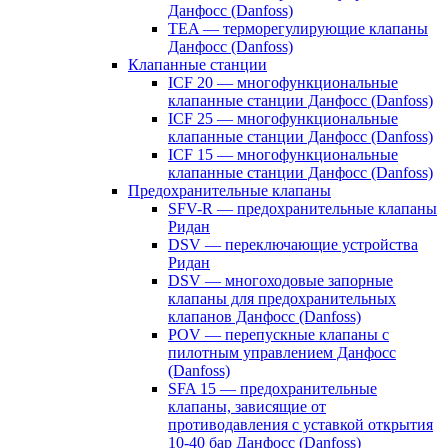
Данфосс (Danfoss)
TEA — терморегулирующие клапаны
Данфосс (Danfoss)
Клапанные станции
ICF 20 — многофункциональные
клапанные станции Данфосс (Danfoss)
ICF 25 — многофункциональные
клапанные станции Данфосс (Danfoss)
ICF 15 — многофункциональные
клапанные станции Данфосс (Danfoss)
Предохранительные клапаны
SFV-R — предохранительные клапаны
Ридан
DSV — переключающие устройства
Ридан
DSV — многоходовые запорные
клапаны для предохранительных
клапанов Данфосс (Danfoss)
POV — перепускные клапаны с
пилотным управлением Данфосс
(Danfoss)
SFA 15 — предохранительные
клапаны, зависящие от
противодавления с уставкой открытия
10-40 бар Данфосс (Danfoss)