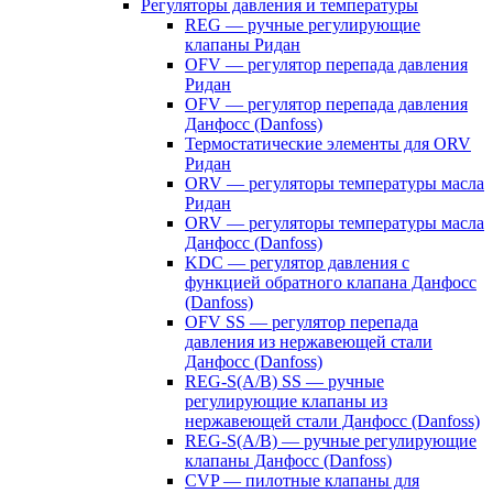
Регуляторы давления и температуры
REG — ручные регулирующие
клапаны Ридан
OFV — регулятор перепада давления
Ридан
OFV — регулятор перепада давления
Данфосс (Danfoss)
Термостатические элементы для ORV
Ридан
ORV — регуляторы температуры масла
Ридан
ORV — регуляторы температуры масла
Данфосс (Danfoss)
KDC — регулятор давления с
функцией обратного клапана Данфосс
(Danfoss)
OFV SS — регулятор перепада
давления из нержавеющей стали
Данфосс (Danfoss)
REG-S(A/B) SS — ручные
регулирующие клапаны из
нержавеющей стали Данфосс (Danfoss)
REG-S(A/B) — ручные регулирующие
клапаны Данфосс (Danfoss)
CVP — пилотные клапаны для