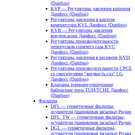
(Danfoss)
KVP — Регуляторы давления кипения
Данфосс (Danfoss)
Регуляторы давления в картере
компрессора KVL Данфосс (Danfoss)
KVR — Регуляторы давления
конденсации Данфосс (Danfoss)
Регуляторы производительности
перепуском горячего газа KVC
Данфосс (Danfoss)
Регуляторы давления в ресивере KVD
Данфосс (Danfoss)
Регуляторы производительности CPCE
со смесителями "жидкость-газ" LG
Данфосс (Danfoss)
Клапаны терморегулирующие
байпасные типа TUH/TCHE Данфосс
(Danfoss)
Фильтры
DFL — герметичные фильтры-
осушители (шариковая засыпка) Ридан
DFL_TW — герметичные фильтры-
осушители (шариковая засыпка) Ридан
DGL — герметичные фильтры-
осушители (шариковая засыпка) Ридан