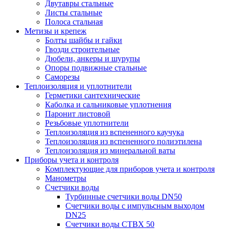
Двутавры стальные
Листы стальные
Полоса стальная
Метизы и крепеж
Болты шайбы и гайки
Гвозди строительные
Дюбели, анкеры и шурупы
Опоры подвижные стальные
Саморезы
Теплоизоляция и уплотнители
Герметики сантехнические
Каболка и сальниковые уплотнения
Паронит листовой
Резьбовые уплотнители
Теплоизоляция из вспененного каучука
Теплоизоляция из вспененного полиэтилена
Теплоизоляция из минеральной ваты
Приборы учета и контроля
Комплектующие для приборов учета и контроля
Манометры
Счетчики воды
Турбинные счетчики воды DN50
Счетчики воды с импульсным выходом
DN25
Счетчики воды СТВХ 50