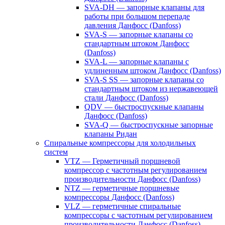
SVA-DH — запорные клапаны для
работы при большом перепаде
давления Данфосс (Danfoss)
SVA-S — запорные клапаны со
стандартным штоком Данфосс
(Danfoss)
SVA-L — запорные клапаны с
удлиненным штоком Данфосс (Danfoss)
SVA-S SS — запорные клапаны со
стандартным штоком из нержавеющей
стали Данфосс (Danfoss)
QDV — быстроспускные клапаны
Данфосс (Danfoss)
SVA-Q — быстроспускные запорные
клапаны Ридан
Спиральные компрессоры для холодильных
систем
VTZ — Герметичный поршневой
компрессор с частотным регулированием
производительности Данфосс (Danfoss)
NTZ — герметичные поршневые
компрессоры Данфосс (Danfoss)
VLZ — герметичные спиральные
компрессоры с частотным регулированием
производительности Данфосс (Danfoss)