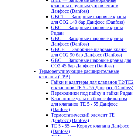
BML — Запорные мембранные
клапаны с ручным управлением
Данфосс (Danfoss)
GBCT — Запорные шаровые краны
для CO2 140 бар Данфосс (Danfoss)
GBC — Запорные шаровые краны
Ридан
GBC — Запорные шаровые краны
Данфосс (Danfoss)
GBCH — Запорные шаровые краны
для CO2 90 бар Данфосс (Danfoss)
GBC — Запорные шаровые краны для
CO2 45 бар Данфосс (Danfoss)
Терморегулирующие расширительные
клапаны (ТРВ)
Гайки и адаптеры для клапанов T2/TE2
и клапанов TE 5 - 55 Данфосс (Danfoss)
Переходники под пайку и гайки Ридан
Клапанные узлы в сборе с фильтром
для клапанов TE 5 - 55 Данфосс
(Danfoss)
Термостатический элемент TE
Данфосс (Danfoss)
TE 5 - 55 — Корпус клапана Данфосс
(Danfoss)