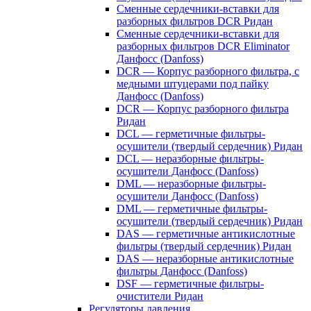
Сменные сердечники-вставки для
разборных фильтров DCR Ридан
Сменные сердечники-вставки для
разборных фильтров DCR Eliminator
Данфосс (Danfoss)
DCR — Корпус разборного фильтра, с
медными штуцерами под пайку
Данфосс (Danfoss)
DCR — Корпус разборного фильтра
Ридан
DCL — герметичные фильтры-
осушители (твердый сердечник) Ридан
DCL — неразборные фильтры-
осушители Данфосс (Danfoss)
DML — неразборные фильтры-
осушители Данфосс (Danfoss)
DML — герметичные фильтры-
осушители (твердый сердечник) Ридан
DAS — герметичные антикислотные
фильтры (твердый сердечник) Ридан
DAS — неразборные антикислотные
фильтры Данфосс (Danfoss)
DSF — герметичные фильтры-
очистители Ридан
Регуляторы давления