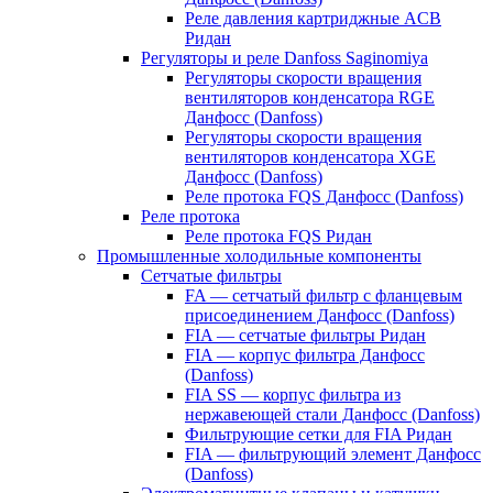
Реле давления картриджные ACB
Ридан
Регуляторы и реле Danfoss Saginomiya
Регуляторы скорости вращения
вентиляторов конденсатора RGE
Данфосс (Danfoss)
Регуляторы скорости вращения
вентиляторов конденсатора XGE
Данфосс (Danfoss)
Реле протока FQS Данфосс (Danfoss)
Реле протока
Реле протока FQS Ридан
Промышленные холодильные компоненты
Сетчатые фильтры
FA — сетчатый фильтр с фланцевым
присоединением Данфосс (Danfoss)
FIA — сетчатые фильтры Ридан
FIA — корпус фильтра Данфосс
(Danfoss)
FIA SS — корпус фильтра из
нержавеющей стали Данфосс (Danfoss)
Фильтрующие сетки для FIA Ридан
FIA — фильтрующий элемент Данфосс
(Danfoss)