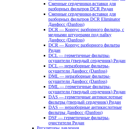
Сменные сердечники-вставки для
разборных фильтров DCR Ридан
Сменные сердечники-вставки для
разборных фильтров DCR Eliminator
Данфосс (Danfoss)
DCR — Корпус разборного фильтра, с
медными штуцерами под пайку
Данфосс (Danfoss)
DCR — Корпус разборного фильтра
Ридан
DCL — герметичные фильтры-
осушители (твердый сердечник) Ридан
DCL — неразборные фильтры-
осушители Данфосс (Danfoss)
DML — неразборные фильтры-
осушители Данфосс (Danfoss)
DML — герметичные фильтры-
осушители (твердый сердечник) Ридан
DAS — герметичные антикислотные
фильтры (твердый сердечник) Ридан
DAS — неразборные антикислотные
фильтры Данфосс (Danfoss)
DSF — герметичные фильтры-
очистители Ридан
Регуляторы давления