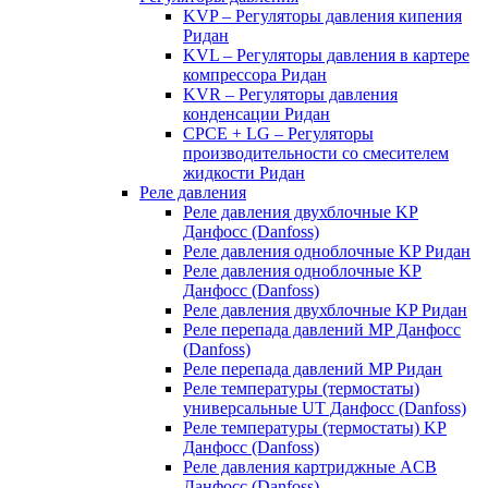
KVP – Регуляторы давления кипения
Ридан
KVL – Регуляторы давления в картере
компрессора Ридан
KVR – Регуляторы давления
конденсации Ридан
CPCE + LG – Регуляторы
производительности со смесителем
жидкости Ридан
Реле давления
Реле давления двухблочные KP
Данфосс (Danfoss)
Реле давления одноблочные KP Ридан
Реле давления одноблочные KP
Данфосс (Danfoss)
Реле давления двухблочные KP Ридан
Реле перепада давлений MP Данфосс
(Danfoss)
Реле перепада давлений MP Ридан
Реле температуры (термостаты)
универсальные UT Данфосс (Danfoss)
Реле температуры (термостаты) KP
Данфосс (Danfoss)
Реле давления картриджные ACB
Данфосс (Danfoss)