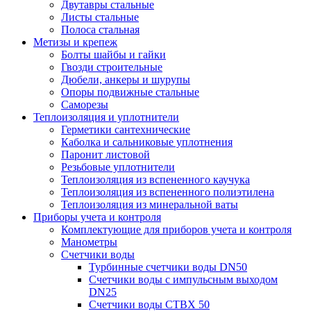
Двутавры стальные
Листы стальные
Полоса стальная
Метизы и крепеж
Болты шайбы и гайки
Гвозди строительные
Дюбели, анкеры и шурупы
Опоры подвижные стальные
Саморезы
Теплоизоляция и уплотнители
Герметики сантехнические
Каболка и сальниковые уплотнения
Паронит листовой
Резьбовые уплотнители
Теплоизоляция из вспененного каучука
Теплоизоляция из вспененного полиэтилена
Теплоизоляция из минеральной ваты
Приборы учета и контроля
Комплектующие для приборов учета и контроля
Манометры
Счетчики воды
Турбинные счетчики воды DN50
Счетчики воды с импульсным выходом
DN25
Счетчики воды СТВХ 50