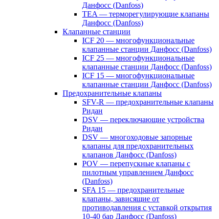
Данфосс (Danfoss)
TEA — терморегулирующие клапаны
Данфосс (Danfoss)
Клапанные станции
ICF 20 — многофункциональные
клапанные станции Данфосс (Danfoss)
ICF 25 — многофункциональные
клапанные станции Данфосс (Danfoss)
ICF 15 — многофункциональные
клапанные станции Данфосс (Danfoss)
Предохранительные клапаны
SFV-R — предохранительные клапаны
Ридан
DSV — переключающие устройства
Ридан
DSV — многоходовые запорные
клапаны для предохранительных
клапанов Данфосс (Danfoss)
POV — перепускные клапаны с
пилотным управлением Данфосс
(Danfoss)
SFA 15 — предохранительные
клапаны, зависящие от
противодавления с уставкой открытия
10-40 бар Данфосс (Danfoss)