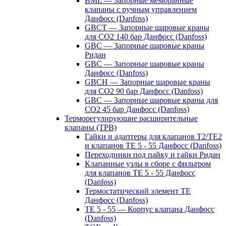
BML — Запорные мембранные
клапаны с ручным управлением
Данфосс (Danfoss)
GBCT — Запорные шаровые краны
для CO2 140 бар Данфосс (Danfoss)
GBC — Запорные шаровые краны
Ридан
GBC — Запорные шаровые краны
Данфосс (Danfoss)
GBCH — Запорные шаровые краны
для CO2 90 бар Данфосс (Danfoss)
GBC — Запорные шаровые краны для
CO2 45 бар Данфосс (Danfoss)
Терморегулирующие расширительные
клапаны (ТРВ)
Гайки и адаптеры для клапанов T2/TE2
и клапанов TE 5 - 55 Данфосс (Danfoss)
Переходники под пайку и гайки Ридан
Клапанные узлы в сборе с фильтром
для клапанов TE 5 - 55 Данфосс
(Danfoss)
Термостатический элемент TE
Данфосс (Danfoss)
TE 5 - 55 — Корпус клапана Данфосс
(Danfoss)