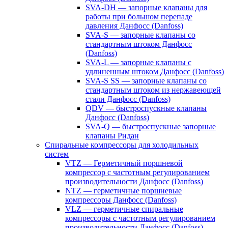
SVA-DH — запорные клапаны для
работы при большом перепаде
давления Данфосс (Danfoss)
SVA-S — запорные клапаны со
стандартным штоком Данфосс
(Danfoss)
SVA-L — запорные клапаны с
удлиненным штоком Данфосс (Danfoss)
SVA-S SS — запорные клапаны со
стандартным штоком из нержавеющей
стали Данфосс (Danfoss)
QDV — быстроспускные клапаны
Данфосс (Danfoss)
SVA-Q — быстроспускные запорные
клапаны Ридан
Спиральные компрессоры для холодильных
систем
VTZ — Герметичный поршневой
компрессор с частотным регулированием
производительности Данфосс (Danfoss)
NTZ — герметичные поршневые
компрессоры Данфосс (Danfoss)
VLZ — герметичные спиральные
компрессоры с частотным регулированием
производительности Данфосс (Danfoss)