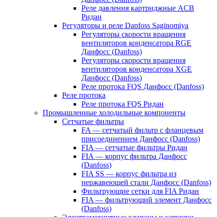
Реле давления картриджные ACB
Ридан
Регуляторы и реле Danfoss Saginomiya
Регуляторы скорости вращения
вентиляторов конденсатора RGE
Данфосс (Danfoss)
Регуляторы скорости вращения
вентиляторов конденсатора XGE
Данфосс (Danfoss)
Реле протока FQS Данфосс (Danfoss)
Реле протока
Реле протока FQS Ридан
Промышленные холодильные компоненты
Сетчатые фильтры
FA — сетчатый фильтр с фланцевым
присоединением Данфосс (Danfoss)
FIA — сетчатые фильтры Ридан
FIA — корпус фильтра Данфосс
(Danfoss)
FIA SS — корпус фильтра из
нержавеющей стали Данфосс (Danfoss)
Фильтрующие сетки для FIA Ридан
FIA — фильтрующий элемент Данфосс
(Danfoss)