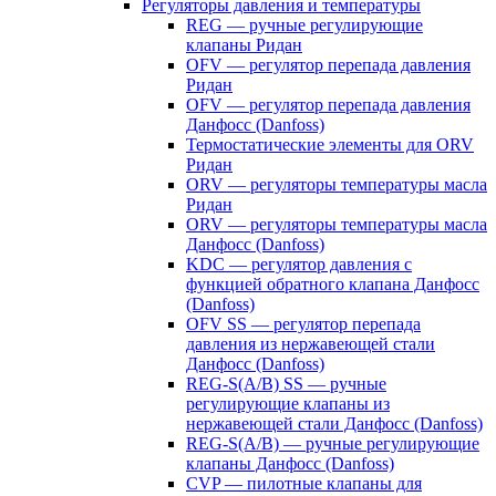
Регуляторы давления и температуры
REG — ручные регулирующие
клапаны Ридан
OFV — регулятор перепада давления
Ридан
OFV — регулятор перепада давления
Данфосс (Danfoss)
Термостатические элементы для ORV
Ридан
ORV — регуляторы температуры масла
Ридан
ORV — регуляторы температуры масла
Данфосс (Danfoss)
KDC — регулятор давления с
функцией обратного клапана Данфосс
(Danfoss)
OFV SS — регулятор перепада
давления из нержавеющей стали
Данфосс (Danfoss)
REG-S(A/B) SS — ручные
регулирующие клапаны из
нержавеющей стали Данфосс (Danfoss)
REG-S(A/B) — ручные регулирующие
клапаны Данфосс (Danfoss)
CVP — пилотные клапаны для