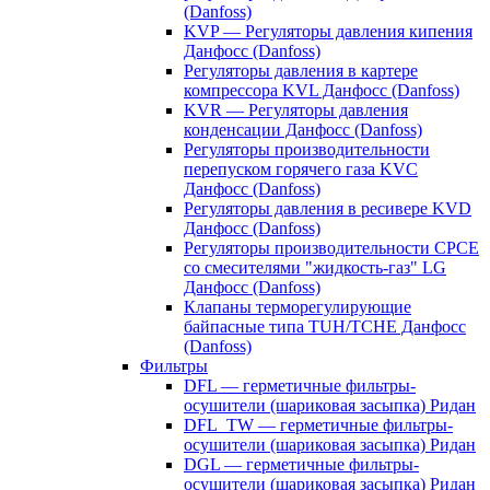
(Danfoss)
KVP — Регуляторы давления кипения
Данфосс (Danfoss)
Регуляторы давления в картере
компрессора KVL Данфосс (Danfoss)
KVR — Регуляторы давления
конденсации Данфосс (Danfoss)
Регуляторы производительности
перепуском горячего газа KVC
Данфосс (Danfoss)
Регуляторы давления в ресивере KVD
Данфосс (Danfoss)
Регуляторы производительности CPCE
со смесителями "жидкость-газ" LG
Данфосс (Danfoss)
Клапаны терморегулирующие
байпасные типа TUH/TCHE Данфосс
(Danfoss)
Фильтры
DFL — герметичные фильтры-
осушители (шариковая засыпка) Ридан
DFL_TW — герметичные фильтры-
осушители (шариковая засыпка) Ридан
DGL — герметичные фильтры-
осушители (шариковая засыпка) Ридан