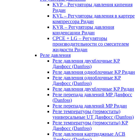
KVP – Регуляторы давления кипения
Ридан
KVL – Регуляторы давления в картере
компрессора Ридан
KVR – Регуляторы давления
конденсации Ридан
CPCE + LG – Регуляторы
производительности со смесителем
жидкости Ридан
Реле давления
Реле давления двухблочные KP
Данфосс (Danfoss)
Реле давления одноблочные KP Ридан
Реле давления одноблочные KP
Данфосс (Danfoss)
Реле давления двухблочные KP Ридан
Реле перепада давлений MP Данфосс
(Danfoss)
Реле перепада давлений MP Ридан
Реле температуры (термостаты)
универсальные UT Данфосс (Danfoss)
Реле температуры (термостаты) KP
Данфосс (Danfoss)
Реле давления картриджные ACB
Данфосс (Danfoss)