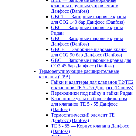
BML — Запорные мембранные
клапаны с ручным управлением
Данфосс (Danfoss)
GBCT — Запорные шаровые краны
для CO2 140 бар Данфосс (Danfoss)
GBC — Запорные шаровые краны
Ридан
GBC — Запорные шаровые краны
Данфосс (Danfoss)
GBCH — Запорные шаровые краны
для CO2 90 бар Данфосс (Danfoss)
GBC — Запорные шаровые краны для
CO2 45 бар Данфосс (Danfoss)
Терморегулирующие расширительные
клапаны (ТРВ)
Гайки и адаптеры для клапанов T2/TE2
и клапанов TE 5 - 55 Данфосс (Danfoss)
Переходники под пайку и гайки Ридан
Клапанные узлы в сборе с фильтром
для клапанов TE 5 - 55 Данфосс
(Danfoss)
Термостатический элемент TE
Данфосс (Danfoss)
TE 5 - 55 — Корпус клапана Данфосс
(Danfoss)