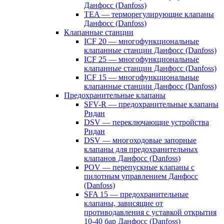
Данфосс (Danfoss)
TEA — терморегулирующие клапаны
Данфосс (Danfoss)
Клапанные станции
ICF 20 — многофункциональные
клапанные станции Данфосс (Danfoss)
ICF 25 — многофункциональные
клапанные станции Данфосс (Danfoss)
ICF 15 — многофункциональные
клапанные станции Данфосс (Danfoss)
Предохранительные клапаны
SFV-R — предохранительные клапаны
Ридан
DSV — переключающие устройства
Ридан
DSV — многоходовые запорные
клапаны для предохранительных
клапанов Данфосс (Danfoss)
POV — перепускные клапаны с
пилотным управлением Данфосс
(Danfoss)
SFA 15 — предохранительные
клапаны, зависящие от
противодавления с уставкой открытия
10-40 бар Данфосс (Danfoss)