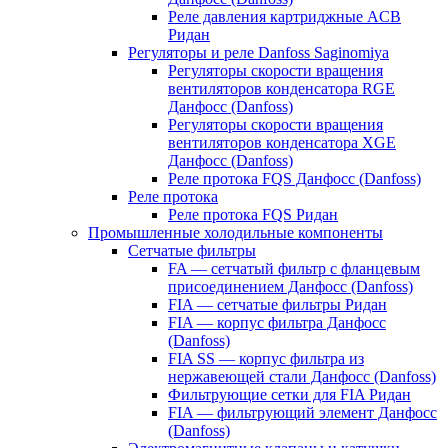
Реле давления картриджные ACB
Ридан
Регуляторы и реле Danfoss Saginomiya
Регуляторы скорости вращения
вентиляторов конденсатора RGE
Данфосс (Danfoss)
Регуляторы скорости вращения
вентиляторов конденсатора XGE
Данфосс (Danfoss)
Реле протока FQS Данфосс (Danfoss)
Реле протока
Реле протока FQS Ридан
Промышленные холодильные компоненты
Сетчатые фильтры
FA — сетчатый фильтр с фланцевым
присоединением Данфосс (Danfoss)
FIA — сетчатые фильтры Ридан
FIA — корпус фильтра Данфосс
(Danfoss)
FIA SS — корпус фильтра из
нержавеющей стали Данфосс (Danfoss)
Фильтрующие сетки для FIA Ридан
FIA — фильтрующий элемент Данфосс
(Danfoss)