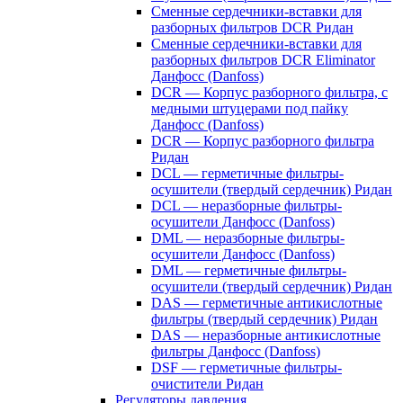
Сменные сердечники-вставки для
разборных фильтров DCR Ридан
Сменные сердечники-вставки для
разборных фильтров DCR Eliminator
Данфосс (Danfoss)
DCR — Корпус разборного фильтра, с
медными штуцерами под пайку
Данфосс (Danfoss)
DCR — Корпус разборного фильтра
Ридан
DCL — герметичные фильтры-
осушители (твердый сердечник) Ридан
DCL — неразборные фильтры-
осушители Данфосс (Danfoss)
DML — неразборные фильтры-
осушители Данфосс (Danfoss)
DML — герметичные фильтры-
осушители (твердый сердечник) Ридан
DAS — герметичные антикислотные
фильтры (твердый сердечник) Ридан
DAS — неразборные антикислотные
фильтры Данфосс (Danfoss)
DSF — герметичные фильтры-
очистители Ридан
Регуляторы давления