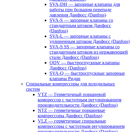
SVA-DH — запорные клапаны для
работы при большом перепаде
давления Данфосс (Danfoss)
SVA-S — запорные клапаны со
стандартным штоком Данфосс
(Danfoss)
SVA-L — запорные клапаны с
удлиненным штоком Данфосс (Danfoss)
SVA-S SS — запорные клапаны со
стандартным штоком из нержавеющей
стали Данфосс (Danfoss)
QDV — быстроспускные клапаны
Данфосс (Danfoss)
SVA-Q — быстроспускные запорные
клапаны Ридан
Спиральные компрессоры для холодильных
систем
VTZ — Герметичный поршневой
компрессор с частотным регулированием
производительности Данфосс (Danfoss)
NTZ — герметичные поршневые
компрессоры Данфосс (Danfoss)
VLZ — герметичные спиральные
компрессоры с частотным регулированием
производительности Данфосс (Danfoss)