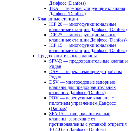
Данфосс (Danfoss)
TEA — терморегулирующие клапаны
Данфосс (Danfoss)
Клапанные станции
ICF 20 — многофункциональные
клапанные станции Данфосс (Danfoss)
ICF 25 — многофункциональные
клапанные станции Данфосс (Danfoss)
ICF 15 — многофункциональные
клапанные станции Данфосс (Danfoss)
Предохранительные клапаны
SFV-R — предохранительные клапаны
Ридан
DSV — переключающие устройства
Ридан
DSV — многоходовые запорные
клапаны для предохранительных
клапанов Данфосс (Danfoss)
POV — перепускные клапаны с
пилотным управлением Данфосс
(Danfoss)
SFA 15 — предохранительные
клапаны, зависящие от
противодавления с уставкой открытия
10-40 бар Данфосс (Danfoss)