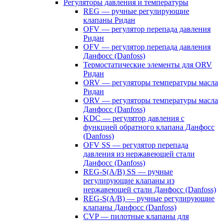
Регуляторы давления и температуры
REG — ручные регулирующие
клапаны Ридан
OFV — регулятор перепада давления
Ридан
OFV — регулятор перепада давления
Данфосс (Danfoss)
Термостатические элементы для ORV
Ридан
ORV — регуляторы температуры масла
Ридан
ORV — регуляторы температуры масла
Данфосс (Danfoss)
KDC — регулятор давления с
функцией обратного клапана Данфосс
(Danfoss)
OFV SS — регулятор перепада
давления из нержавеющей стали
Данфосс (Danfoss)
REG-S(A/B) SS — ручные
регулирующие клапаны из
нержавеющей стали Данфосс (Danfoss)
REG-S(A/B) — ручные регулирующие
клапаны Данфосс (Danfoss)
CVP — пилотные клапаны для