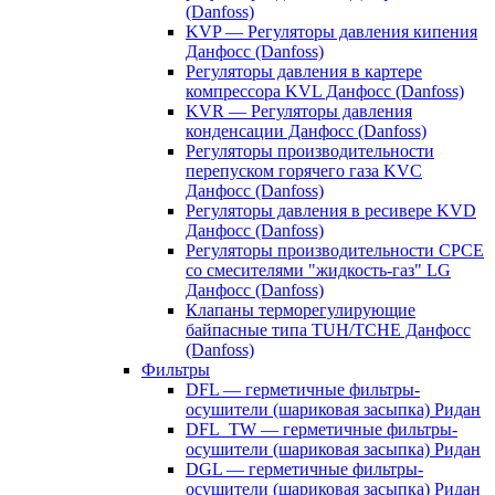
(Danfoss)
KVP — Регуляторы давления кипения
Данфосс (Danfoss)
Регуляторы давления в картере
компрессора KVL Данфосс (Danfoss)
KVR — Регуляторы давления
конденсации Данфосс (Danfoss)
Регуляторы производительности
перепуском горячего газа KVC
Данфосс (Danfoss)
Регуляторы давления в ресивере KVD
Данфосс (Danfoss)
Регуляторы производительности CPCE
со смесителями "жидкость-газ" LG
Данфосс (Danfoss)
Клапаны терморегулирующие
байпасные типа TUH/TCHE Данфосс
(Danfoss)
Фильтры
DFL — герметичные фильтры-
осушители (шариковая засыпка) Ридан
DFL_TW — герметичные фильтры-
осушители (шариковая засыпка) Ридан
DGL — герметичные фильтры-
осушители (шариковая засыпка) Ридан