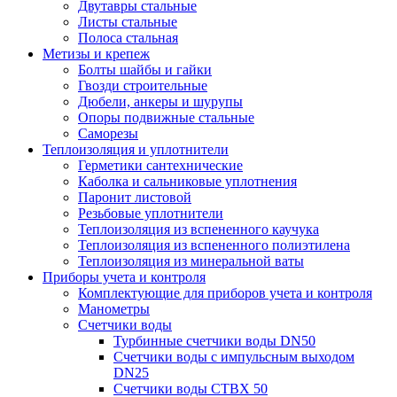
Двутавры стальные
Листы стальные
Полоса стальная
Метизы и крепеж
Болты шайбы и гайки
Гвозди строительные
Дюбели, анкеры и шурупы
Опоры подвижные стальные
Саморезы
Теплоизоляция и уплотнители
Герметики сантехнические
Каболка и сальниковые уплотнения
Паронит листовой
Резьбовые уплотнители
Теплоизоляция из вспененного каучука
Теплоизоляция из вспененного полиэтилена
Теплоизоляция из минеральной ваты
Приборы учета и контроля
Комплектующие для приборов учета и контроля
Манометры
Счетчики воды
Турбинные счетчики воды DN50
Счетчики воды с импульсным выходом
DN25
Счетчики воды СТВХ 50