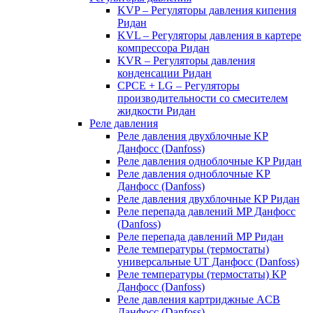
KVP – Регуляторы давления кипения
Ридан
KVL – Регуляторы давления в картере
компрессора Ридан
KVR – Регуляторы давления
конденсации Ридан
CPCE + LG – Регуляторы
производительности со смесителем
жидкости Ридан
Реле давления
Реле давления двухблочные KP
Данфосс (Danfoss)
Реле давления одноблочные KP Ридан
Реле давления одноблочные KP
Данфосс (Danfoss)
Реле давления двухблочные KP Ридан
Реле перепада давлений MP Данфосс
(Danfoss)
Реле перепада давлений MP Ридан
Реле температуры (термостаты)
универсальные UT Данфосс (Danfoss)
Реле температуры (термостаты) KP
Данфосс (Danfoss)
Реле давления картриджные ACB
Данфосс (Danfoss)