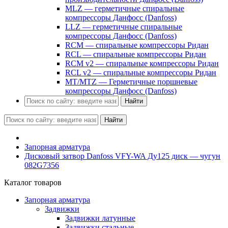
MLZ — герметичные спиральные
компрессоры Данфосс (Danfoss)
LLZ — герметичные спиральные
компрессоры Данфосс (Danfoss)
RCM — спиральные компрессоры Ридан
RCL — спиральные компрессоры Ридан
RCM v2 — спиральные компрессоры Ридан
RCL v2 — спиральные компрессоры Ридан
MT/MTZ — Герметичные поршневые
компрессоры Данфосс (Danfoss)
Найти
Найти
Запорная арматура
Дисковый затвор Danfoss VFY-WA Ду125 диск — чугун
082G7356
Каталог товаров
Запорная арматура
Задвижки
Задвижки латунные
Задвижки стальные