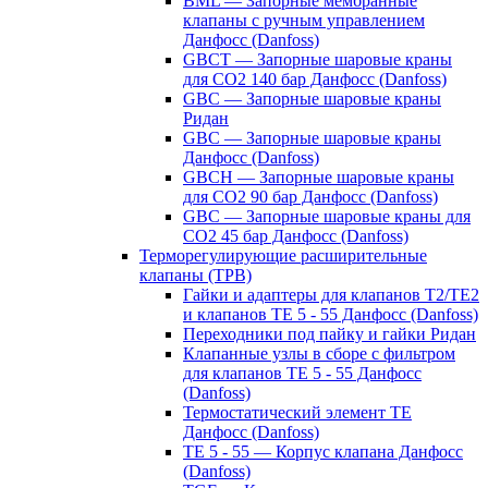
BML — Запорные мембранные
клапаны с ручным управлением
Данфосс (Danfoss)
GBCT — Запорные шаровые краны
для CO2 140 бар Данфосс (Danfoss)
GBC — Запорные шаровые краны
Ридан
GBC — Запорные шаровые краны
Данфосс (Danfoss)
GBCH — Запорные шаровые краны
для CO2 90 бар Данфосс (Danfoss)
GBC — Запорные шаровые краны для
CO2 45 бар Данфосс (Danfoss)
Терморегулирующие расширительные
клапаны (ТРВ)
Гайки и адаптеры для клапанов T2/TE2
и клапанов TE 5 - 55 Данфосс (Danfoss)
Переходники под пайку и гайки Ридан
Клапанные узлы в сборе с фильтром
для клапанов TE 5 - 55 Данфосс
(Danfoss)
Термостатический элемент TE
Данфосс (Danfoss)
TE 5 - 55 — Корпус клапана Данфосс
(Danfoss)