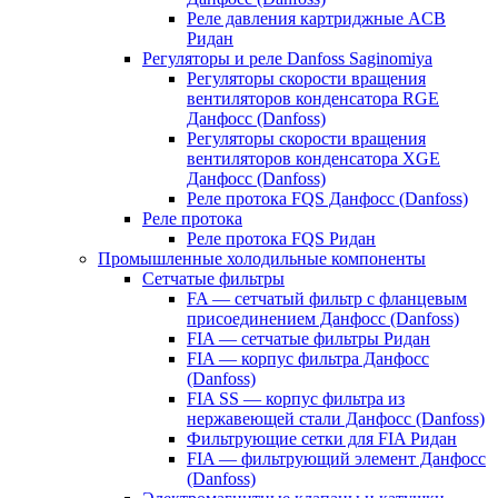
Реле давления картриджные ACB
Ридан
Регуляторы и реле Danfoss Saginomiya
Регуляторы скорости вращения
вентиляторов конденсатора RGE
Данфосс (Danfoss)
Регуляторы скорости вращения
вентиляторов конденсатора XGE
Данфосс (Danfoss)
Реле протока FQS Данфосс (Danfoss)
Реле протока
Реле протока FQS Ридан
Промышленные холодильные компоненты
Сетчатые фильтры
FA — сетчатый фильтр с фланцевым
присоединением Данфосс (Danfoss)
FIA — сетчатые фильтры Ридан
FIA — корпус фильтра Данфосс
(Danfoss)
FIA SS — корпус фильтра из
нержавеющей стали Данфосс (Danfoss)
Фильтрующие сетки для FIA Ридан
FIA — фильтрующий элемент Данфосс
(Danfoss)