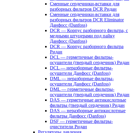
Сменные сердечники-вставки для
разборных фильтров DCR Ридан
Сменные сердечники-вставки для
разборных фильтров DCR Eliminator
Данфосс (Danfoss)
DCR — Корпус разборного фильтра, с
медными штуцерами под пайку
Данфосс (Danfoss)
DCR — Корпус разборного фильтра
Ридан
DCL — герметичные фильтры-
осушители (твердый сердечник) Ридан
DCL — неразборные фильтры-
осушители Данфосс (Danfoss)
DML — неразборные фильтры-
осушители Данфосс (Danfoss)
DML — герметичные фильтры-
осушители (твердый сердечник) Ридан
DAS — герметичные антикислотные
фильтры (твердый сердечник) Ридан
DAS — неразборные антикислотные
фильтры Данфосс (Danfoss)
DSF — герметичные фильтры-
очистители Ридан
Регуляторы давления