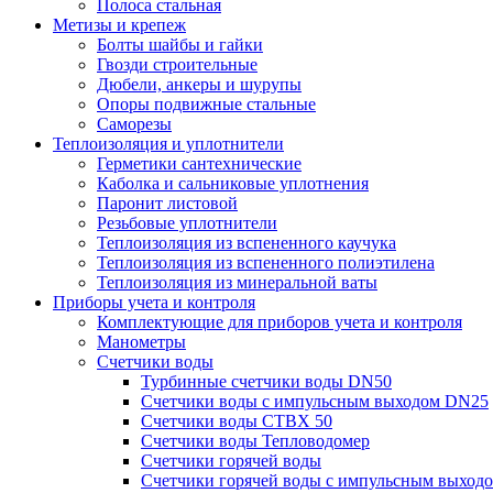
Полоса стальная
Метизы и крепеж
Болты шайбы и гайки
Гвозди строительные
Дюбели, анкеры и шурупы
Опоры подвижные стальные
Саморезы
Теплоизоляция и уплотнители
Герметики сантехнические
Каболка и сальниковые уплотнения
Паронит листовой
Резьбовые уплотнители
Теплоизоляция из вспененного каучука
Теплоизоляция из вспененного полиэтилена
Теплоизоляция из минеральной ваты
Приборы учета и контроля
Комплектующие для приборов учета и контроля
Манометры
Счетчики воды
Турбинные счетчики воды DN50
Счетчики воды с импульсным выходом DN25
Счетчики воды СТВХ 50
Счетчики воды Тепловодомер
Счетчики горячей воды
Счетчики горячей воды с импульсным выход