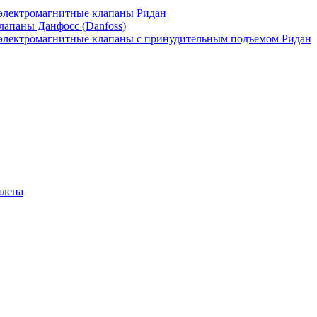
лектромагнитные клапаны Ридан
апаны Данфосс (Danfoss)
лектромагнитные клапаны с принудительным подъемом Ридан
илена