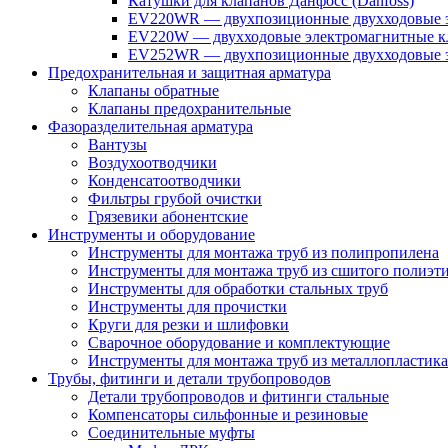
Катушки для клапанов Данфосс (Danfoss)
EV220WR — двухпозиционные двухходовые э
EV220W — двухходовые электромагнитные кл
EV252WR — двухпозиционные двухходовые э
Предохранительная и защитная арматура
Клапаны обратные
Клапаны предохранительные
Фазоразделительная арматура
Вантузы
Воздухоотводчики
Конденсатоотводчики
Фильтры грубой очистки
Грязевики абонентские
Инструменты и оборудование
Инструменты для монтажа труб из полипропилена
Инструменты для монтажа труб из сшитого полиэт
Инструменты для обработки стальных труб
Инструменты для прочистки
Круги для резки и шлифовки
Сварочное оборудование и комплектующие
Инструменты для монтажа труб из металлопластика
Трубы, фитинги и детали трубопроводов
Детали трубопроводов и фитинги стальные
Компенсаторы сильфонные и резиновые
Соединительные муфты