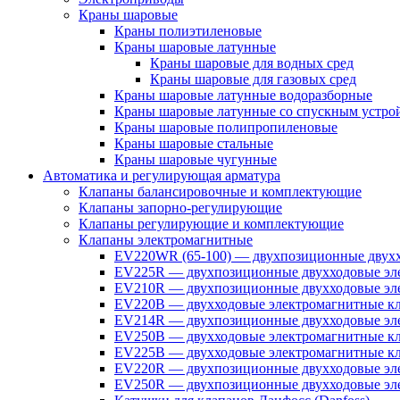
Краны шаровые
Краны полиэтиленовые
Краны шаровые латунные
Краны шаровые для водных сред
Краны шаровые для газовых сред
Краны шаровые латунные водоразборные
Краны шаровые латунные со спускным устро
Краны шаровые полипропиленовые
Краны шаровые стальные
Краны шаровые чугунные
Автоматика и регулирующая арматура
Клапаны балансировочные и комплектующие
Клапаны запорно-регулирующие
Клапаны регулирующие и комплектующие
Клапаны электромагнитные
EV220WR (65-100) — двухпозиционные двухх
EV225R — двухпозиционные двухходовые эле
EV210R — двухпозиционные двухходовые эле
EV220B — двухходовые электромагнитные кл
EV214R — двухпозиционные двухходовые эле
EV250B — двухходовые электромагнитные кл
EV225B — двухходовые электромагнитные кла
EV220R — двухпозиционные двухходовые эл
EV250R — двухпозиционные двухходовые эл