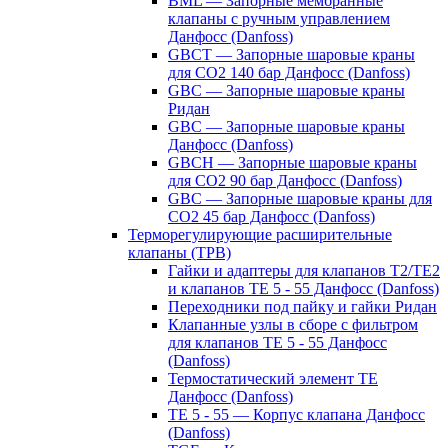
BML — Запорные мембранные
клапаны с ручным управлением
Данфосс (Danfoss)
GBCT — Запорные шаровые краны
для CO2 140 бар Данфосс (Danfoss)
GBC — Запорные шаровые краны
Ридан
GBC — Запорные шаровые краны
Данфосс (Danfoss)
GBCH — Запорные шаровые краны
для CO2 90 бар Данфосс (Danfoss)
GBC — Запорные шаровые краны для
CO2 45 бар Данфосс (Danfoss)
Терморегулирующие расширительные
клапаны (ТРВ)
Гайки и адаптеры для клапанов T2/TE2
и клапанов TE 5 - 55 Данфосс (Danfoss)
Переходники под пайку и гайки Ридан
Клапанные узлы в сборе с фильтром
для клапанов TE 5 - 55 Данфосс
(Danfoss)
Термостатический элемент TE
Данфосс (Danfoss)
TE 5 - 55 — Корпус клапана Данфосс
(Danfoss)