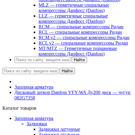
MLZ — герметичные спиральные
компрессоры Данфосс (Danfoss)
LLZ — герметичные спиральные
компрессоры Данфосс (Danfoss)
RCM — спиральные компрессоры Ридан
RCL — спиральные компрессоры Ридан
RCM v2 — спиральные компрессоры Ридан
RCL v2 — спиральные компрессоры Ридан
MT/MTZ — Герметичные поршневые
компрессоры Данфосс (Danfoss)
Найти
Найти
Запорная арматура
Дисковый затвор Danfoss VFY-WA Ду200 диск — чугун
082G7358
Каталог товаров
Запорная арматура
Задвижки
Задвижки латунные
Задвижки стальные