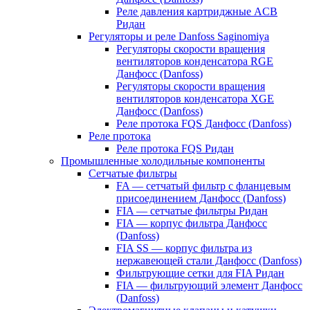
Реле давления картриджные ACB
Ридан
Регуляторы и реле Danfoss Saginomiya
Регуляторы скорости вращения
вентиляторов конденсатора RGE
Данфосс (Danfoss)
Регуляторы скорости вращения
вентиляторов конденсатора XGE
Данфосс (Danfoss)
Реле протока FQS Данфосс (Danfoss)
Реле протока
Реле протока FQS Ридан
Промышленные холодильные компоненты
Сетчатые фильтры
FA — сетчатый фильтр с фланцевым
присоединением Данфосс (Danfoss)
FIA — сетчатые фильтры Ридан
FIA — корпус фильтра Данфосс
(Danfoss)
FIA SS — корпус фильтра из
нержавеющей стали Данфосс (Danfoss)
Фильтрующие сетки для FIA Ридан
FIA — фильтрующий элемент Данфосс
(Danfoss)