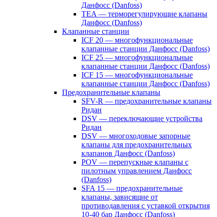
Данфосс (Danfoss)
TEA — терморегулирующие клапаны
Данфосс (Danfoss)
Клапанные станции
ICF 20 — многофункциональные
клапанные станции Данфосс (Danfoss)
ICF 25 — многофункциональные
клапанные станции Данфосс (Danfoss)
ICF 15 — многофункциональные
клапанные станции Данфосс (Danfoss)
Предохранительные клапаны
SFV-R — предохранительные клапаны
Ридан
DSV — переключающие устройства
Ридан
DSV — многоходовые запорные
клапаны для предохранительных
клапанов Данфосс (Danfoss)
POV — перепускные клапаны с
пилотным управлением Данфосс
(Danfoss)
SFA 15 — предохранительные
клапаны, зависящие от
противодавления с уставкой открытия
10-40 бар Данфосс (Danfoss)