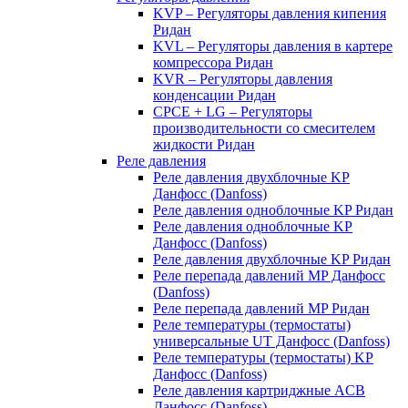
KVP – Регуляторы давления кипения
Ридан
KVL – Регуляторы давления в картере
компрессора Ридан
KVR – Регуляторы давления
конденсации Ридан
CPCE + LG – Регуляторы
производительности со смесителем
жидкости Ридан
Реле давления
Реле давления двухблочные KP
Данфосс (Danfoss)
Реле давления одноблочные KP Ридан
Реле давления одноблочные KP
Данфосс (Danfoss)
Реле давления двухблочные KP Ридан
Реле перепада давлений MP Данфосс
(Danfoss)
Реле перепада давлений MP Ридан
Реле температуры (термостаты)
универсальные UT Данфосс (Danfoss)
Реле температуры (термостаты) KP
Данфосс (Danfoss)
Реле давления картриджные ACB
Данфосс (Danfoss)