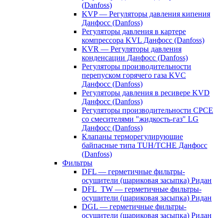
(Danfoss)
KVP — Регуляторы давления кипения
Данфосс (Danfoss)
Регуляторы давления в картере
компрессора KVL Данфосс (Danfoss)
KVR — Регуляторы давления
конденсации Данфосс (Danfoss)
Регуляторы производительности
перепуском горячего газа KVC
Данфосс (Danfoss)
Регуляторы давления в ресивере KVD
Данфосс (Danfoss)
Регуляторы производительности CPCE
со смесителями "жидкость-газ" LG
Данфосс (Danfoss)
Клапаны терморегулирующие
байпасные типа TUH/TCHE Данфосс
(Danfoss)
Фильтры
DFL — герметичные фильтры-
осушители (шариковая засыпка) Ридан
DFL_TW — герметичные фильтры-
осушители (шариковая засыпка) Ридан
DGL — герметичные фильтры-
осушители (шариковая засыпка) Ридан