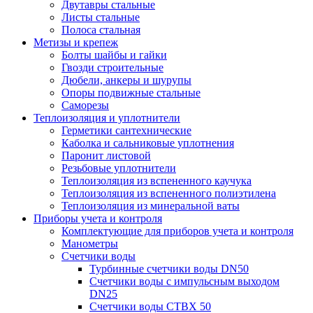
Двутавры стальные
Листы стальные
Полоса стальная
Метизы и крепеж
Болты шайбы и гайки
Гвозди строительные
Дюбели, анкеры и шурупы
Опоры подвижные стальные
Саморезы
Теплоизоляция и уплотнители
Герметики сантехнические
Каболка и сальниковые уплотнения
Паронит листовой
Резьбовые уплотнители
Теплоизоляция из вспененного каучука
Теплоизоляция из вспененного полиэтилена
Теплоизоляция из минеральной ваты
Приборы учета и контроля
Комплектующие для приборов учета и контроля
Манометры
Счетчики воды
Турбинные счетчики воды DN50
Счетчики воды с импульсным выходом
DN25
Счетчики воды СТВХ 50