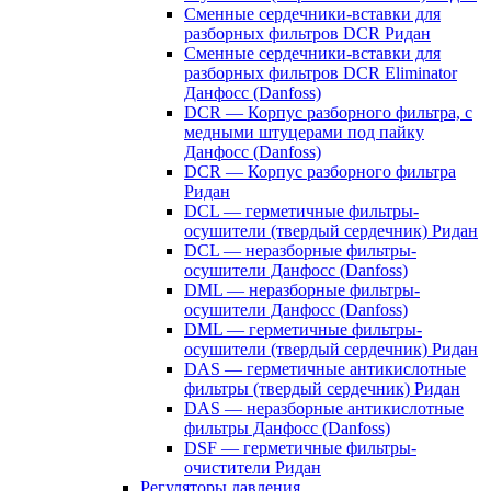
Сменные сердечники-вставки для
разборных фильтров DCR Ридан
Сменные сердечники-вставки для
разборных фильтров DCR Eliminator
Данфосс (Danfoss)
DCR — Корпус разборного фильтра, с
медными штуцерами под пайку
Данфосс (Danfoss)
DCR — Корпус разборного фильтра
Ридан
DCL — герметичные фильтры-
осушители (твердый сердечник) Ридан
DCL — неразборные фильтры-
осушители Данфосс (Danfoss)
DML — неразборные фильтры-
осушители Данфосс (Danfoss)
DML — герметичные фильтры-
осушители (твердый сердечник) Ридан
DAS — герметичные антикислотные
фильтры (твердый сердечник) Ридан
DAS — неразборные антикислотные
фильтры Данфосс (Danfoss)
DSF — герметичные фильтры-
очистители Ридан
Регуляторы давления