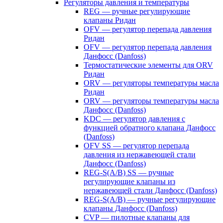
Регуляторы давления и температуры
REG — ручные регулирующие
клапаны Ридан
OFV — регулятор перепада давления
Ридан
OFV — регулятор перепада давления
Данфосс (Danfoss)
Термостатические элементы для ORV
Ридан
ORV — регуляторы температуры масла
Ридан
ORV — регуляторы температуры масла
Данфосс (Danfoss)
KDC — регулятор давления с
функцией обратного клапана Данфосс
(Danfoss)
OFV SS — регулятор перепада
давления из нержавеющей стали
Данфосс (Danfoss)
REG-S(A/B) SS — ручные
регулирующие клапаны из
нержавеющей стали Данфосс (Danfoss)
REG-S(A/B) — ручные регулирующие
клапаны Данфосс (Danfoss)
CVP — пилотные клапаны для