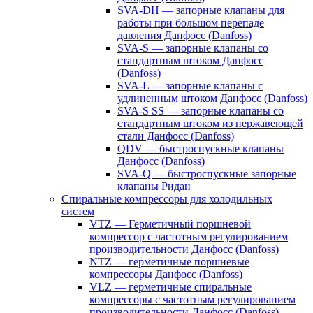
SVA-DH — запорные клапаны для
работы при большом перепаде
давления Данфосс (Danfoss)
SVA-S — запорные клапаны со
стандартным штоком Данфосс
(Danfoss)
SVA-L — запорные клапаны с
удлиненным штоком Данфосс (Danfoss)
SVA-S SS — запорные клапаны со
стандартным штоком из нержавеющей
стали Данфосс (Danfoss)
QDV — быстроспускные клапаны
Данфосс (Danfoss)
SVA-Q — быстроспускные запорные
клапаны Ридан
Спиральные компрессоры для холодильных
систем
VTZ — Герметичный поршневой
компрессор с частотным регулированием
производительности Данфосс (Danfoss)
NTZ — герметичные поршневые
компрессоры Данфосс (Danfoss)
VLZ — герметичные спиральные
компрессоры с частотным регулированием
производительности Данфосс (Danfoss)