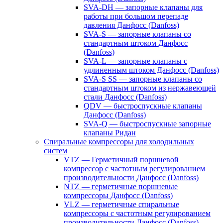
SVA-DH — запорные клапаны для
работы при большом перепаде
давления Данфосс (Danfoss)
SVA-S — запорные клапаны со
стандартным штоком Данфосс
(Danfoss)
SVA-L — запорные клапаны с
удлиненным штоком Данфосс (Danfoss)
SVA-S SS — запорные клапаны со
стандартным штоком из нержавеющей
стали Данфосс (Danfoss)
QDV — быстроспускные клапаны
Данфосс (Danfoss)
SVA-Q — быстроспускные запорные
клапаны Ридан
Спиральные компрессоры для холодильных
систем
VTZ — Герметичный поршневой
компрессор с частотным регулированием
производительности Данфосс (Danfoss)
NTZ — герметичные поршневые
компрессоры Данфосс (Danfoss)
VLZ — герметичные спиральные
компрессоры с частотным регулированием
производительности Данфосс (Danfoss)