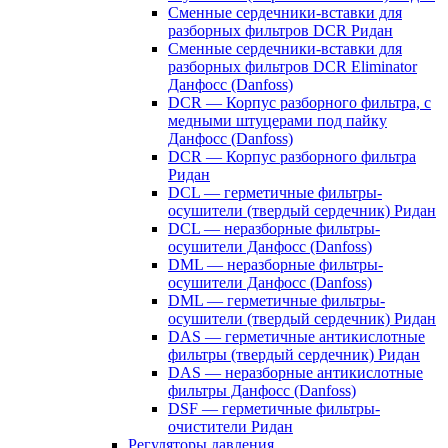
Сменные сердечники-вставки для
разборных фильтров DCR Ридан
Сменные сердечники-вставки для
разборных фильтров DCR Eliminator
Данфосс (Danfoss)
DCR — Корпус разборного фильтра, с
медными штуцерами под пайку
Данфосс (Danfoss)
DCR — Корпус разборного фильтра
Ридан
DCL — герметичные фильтры-
осушители (твердый сердечник) Ридан
DCL — неразборные фильтры-
осушители Данфосс (Danfoss)
DML — неразборные фильтры-
осушители Данфосс (Danfoss)
DML — герметичные фильтры-
осушители (твердый сердечник) Ридан
DAS — герметичные антикислотные
фильтры (твердый сердечник) Ридан
DAS — неразборные антикислотные
фильтры Данфосс (Danfoss)
DSF — герметичные фильтры-
очистители Ридан
Регуляторы давления