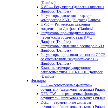
(Danfoss)
KVP — Регуляторы давления кипения
Данфосс (Danfoss)
Регуляторы давления в картере
компрессора KVL Данфосс (Danfoss)
KVR — Регуляторы давления
конденсации Данфосс (Danfoss)
Регуляторы производительности
перепуском горячего газа KVC
Данфосс (Danfoss)
Регуляторы давления в ресивере KVD
Данфосс (Danfoss)
Регуляторы производительности CPCE
со смесителями "жидкость-газ" LG
Данфосс (Danfoss)
Клапаны терморегулирующие
байпасные типа TUH/TCHE Данфосс
(Danfoss)
Фильтры
DFL — герметичные фильтры-
осушители (шариковая засыпка) Ридан
DFL_TW — герметичные фильтры-
осушители (шариковая засыпка) Ридан
DGL — герметичные фильтры-
осушители (шариковая засыпка) Ридан