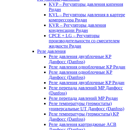
KVP – Регуляторы давления кипения
Ридан
KVL – Регуляторы давления в картере
компрессора Ридан
KVR – Регуляторы давления
конденсации Ридан
CPCE + LG – Регуляторы
производительности со смесителем
жидкости Ридан
Реле давления
Реле давления двухблочные KP
Данфосс (Danfoss)
Реле давления одноблочные KP Ридан
Реле давления одноблочные KP
Данфосс (Danfoss)
Реле давления двухблочные KP Ридан
Реле перепада давлений MP Данфосс
(Danfoss)
Реле перепада давлений MP Ридан
Реле температуры (термостаты)
универсальные UT Данфосс (Danfoss)
Реле температуры (термостаты) KP
Данфосс (Danfoss)
Реле давления картриджные ACB
Данфосс (Danfoss)