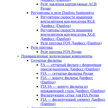
Реле давления картриджные ACB
Ридан
Регуляторы и реле Danfoss Saginomiya
Регуляторы скорости вращения
вентиляторов конденсатора RGE
Данфосс (Danfoss)
Регуляторы скорости вращения
вентиляторов конденсатора XGE
Данфосс (Danfoss)
Реле протока FQS Данфосс (Danfoss)
Реле протока
Реле протока FQS Ридан
Промышленные холодильные компоненты
Сетчатые фильтры
FA — сетчатый фильтр с фланцевым
присоединением Данфосс (Danfoss)
FIA — сетчатые фильтры Ридан
FIA — корпус фильтра Данфосс
(Danfoss)
FIA SS — корпус фильтра из
нержавеющей стали Данфосс (Danfoss)
Фильтрующие сетки для FIA Ридан
FIA — фильтрующий элемент Данфосс
(Danfoss)