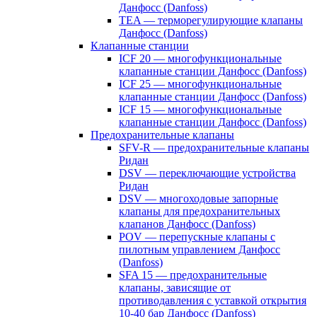
Данфосс (Danfoss)
TEA — терморегулирующие клапаны
Данфосс (Danfoss)
Клапанные станции
ICF 20 — многофункциональные
клапанные станции Данфосс (Danfoss)
ICF 25 — многофункциональные
клапанные станции Данфосс (Danfoss)
ICF 15 — многофункциональные
клапанные станции Данфосс (Danfoss)
Предохранительные клапаны
SFV-R — предохранительные клапаны
Ридан
DSV — переключающие устройства
Ридан
DSV — многоходовые запорные
клапаны для предохранительных
клапанов Данфосс (Danfoss)
POV — перепускные клапаны с
пилотным управлением Данфосс
(Danfoss)
SFA 15 — предохранительные
клапаны, зависящие от
противодавления с уставкой открытия
10-40 бар Данфосс (Danfoss)