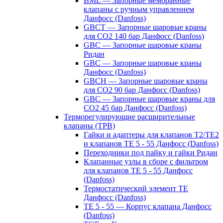
BML — Запорные мембранные
клапаны с ручным управлением
Данфосс (Danfoss)
GBCT — Запорные шаровые краны
для CO2 140 бар Данфосс (Danfoss)
GBC — Запорные шаровые краны
Ридан
GBC — Запорные шаровые краны
Данфосс (Danfoss)
GBCH — Запорные шаровые краны
для CO2 90 бар Данфосс (Danfoss)
GBC — Запорные шаровые краны для
CO2 45 бар Данфосс (Danfoss)
Терморегулирующие расширительные
клапаны (ТРВ)
Гайки и адаптеры для клапанов T2/TE2
и клапанов TE 5 - 55 Данфосс (Danfoss)
Переходники под пайку и гайки Ридан
Клапанные узлы в сборе с фильтром
для клапанов TE 5 - 55 Данфосс
(Danfoss)
Термостатический элемент TE
Данфосс (Danfoss)
TE 5 - 55 — Корпус клапана Данфосс
(Danfoss)