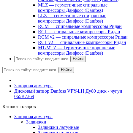
MLZ — герметичные спиральные
компрессоры Данфосс (Danfoss)
LLZ — герметичные спиральные
компрессоры Данфосс (Danfoss)
RCM — спиральные компрессоры Ридан
RCL — спиральные компрессоры Ридан
RCM v2 — спиральные компрессоры Ридан
RCL v2 — спиральные компрессоры Ридан
MT/MTZ — Герметичные поршневые
компрессоры Данфосс (Danfoss)
Найти
Найти
Запорная арматура
Дисковый затвор Danfoss VFY-LH Ду80 диск - чугун
065B7369
Каталог товаров
Запорная арматура
Задвижки
Задвижки латунные
Задвижки стальные