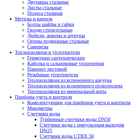
Двутавры стальные
Листы стальные
Полоса стальная
Метизы и крепеж
Болты шайбы и гайки
Гвозди строительные
Дюбели, анкеры и шурупы
Опоры подвижные стальные
Саморезы
Теплоизоляция и уплотнители
Герметики сантехнические
Каболка и сальниковые уплотнения
Паронит листовой
Резьбовые уплотнители
Теплоизоляция из вспененного каучука
Теплоизоляция из вспененного полиэтилена
Теплоизоляция из минеральной ваты
Приборы учета и контроля
Комплектующие для приборов учета и контроля
Манометры
Счетчики воды
Турбинные счетчики воды DN50
Счетчики воды с импульсным выходом
DN25
Счетчики воды СТВХ 50