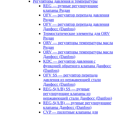
Регуляторы давления и температуры
REG — ручные регулирующие
клапаны Ридан
OFV — регулятор перепада давления
Ридан
OFV — регулятор перепада давления
Данфосс (Danfoss)
Термостатические элементы для ORV
Ридан
ORV — регуляторы температуры масла
Ридан
ORV — регуляторы температуры масла
Данфосс (Danfoss)
KDC — регулятор давления с
функцией обратного клапана Данфосс
(Danfoss)
OFV SS — регулятор перепада
давления из нержавеющей стали
Данфосс (Danfoss)
REG-S(A/B) SS — ручные
регулирующие клапаны из
нержавеющей стали Данфосс (Danfoss)
REG-S(A/B) — ручные регулирующие
клапаны Данфосс (Danfoss)
CVP — пилотные клапаны для