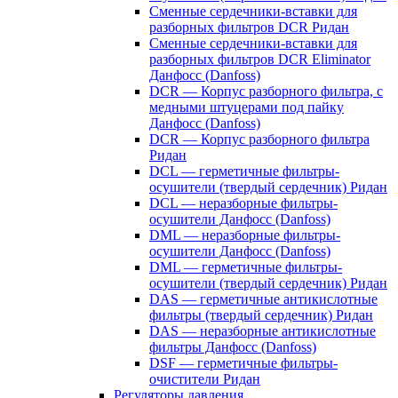
Сменные сердечники-вставки для
разборных фильтров DCR Ридан
Сменные сердечники-вставки для
разборных фильтров DCR Eliminator
Данфосс (Danfoss)
DCR — Корпус разборного фильтра, с
медными штуцерами под пайку
Данфосс (Danfoss)
DCR — Корпус разборного фильтра
Ридан
DCL — герметичные фильтры-
осушители (твердый сердечник) Ридан
DCL — неразборные фильтры-
осушители Данфосс (Danfoss)
DML — неразборные фильтры-
осушители Данфосс (Danfoss)
DML — герметичные фильтры-
осушители (твердый сердечник) Ридан
DAS — герметичные антикислотные
фильтры (твердый сердечник) Ридан
DAS — неразборные антикислотные
фильтры Данфосс (Danfoss)
DSF — герметичные фильтры-
очистители Ридан
Регуляторы давления