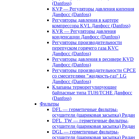
(Danfoss)
KVP — Регуляторы давления кипения
Данфосс (Danfoss)
Регуляторы давления в картере
компрессора KVL Данфосс (Danfoss)
KVR — Регуляторы давления
конденсации Данфосс (Danfoss)
Регуляторы производительности
перепуском горячего газа KVC
Данфосс (Danfoss)
Регуляторы давления в ресивере KVD
Данфосс (Danfoss)
Регуляторы производительности CPCE
со смесителями "жидкость-газ" LG
Данфосс (Danfoss)
Клапаны терморегулирующие
байпасные типа TUH/TCHE Данфосс
(Danfoss)
Фильтры
DFL — герметичные фильтры-
осушители (шариковая засыпка) Ридан
DFL_TW — герметичные фильтры-
осушители (шариковая засыпка) Ридан
DGL — герметичные фильтры-
осушители (шариковая засыпка) Ридан