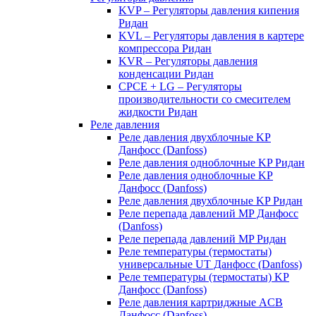
KVP – Регуляторы давления кипения
Ридан
KVL – Регуляторы давления в картере
компрессора Ридан
KVR – Регуляторы давления
конденсации Ридан
CPCE + LG – Регуляторы
производительности со смесителем
жидкости Ридан
Реле давления
Реле давления двухблочные KP
Данфосс (Danfoss)
Реле давления одноблочные KP Ридан
Реле давления одноблочные KP
Данфосс (Danfoss)
Реле давления двухблочные KP Ридан
Реле перепада давлений MP Данфосс
(Danfoss)
Реле перепада давлений MP Ридан
Реле температуры (термостаты)
универсальные UT Данфосс (Danfoss)
Реле температуры (термостаты) KP
Данфосс (Danfoss)
Реле давления картриджные ACB
Данфосс (Danfoss)