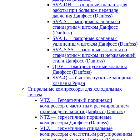
SVA-DH — запорные клапаны для
работы при большом перепаде
давления Данфосс (Danfoss)
SVA-S — запорные клапаны со
стандартным штоком Данфосс
(Danfoss)
SVA-L — запорные клапаны с
удлиненным штоком Данфосс (Danfoss)
SVA-S SS — запорные клапаны со
стандартным штоком из нержавеющей
стали Данфосс (Danfoss)
QDV — быстроспускные клапаны
Данфосс (Danfoss)
SVA-Q — быстроспускные запорные
клапаны Ридан
Спиральные компрессоры для холодильных
систем
VTZ — Герметичный поршневой
компрессор с частотным регулированием
производительности Данфосс (Danfoss)
NTZ — герметичные поршневые
компрессоры Данфосс (Danfoss)
VLZ — герметичные спиральные
компрессоры с частотным регулированием
производительности Данфосс (Danfoss)