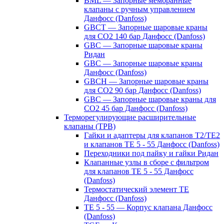
BML — Запорные мембранные
клапаны с ручным управлением
Данфосс (Danfoss)
GBCT — Запорные шаровые краны
для CO2 140 бар Данфосс (Danfoss)
GBC — Запорные шаровые краны
Ридан
GBC — Запорные шаровые краны
Данфосс (Danfoss)
GBCH — Запорные шаровые краны
для CO2 90 бар Данфосс (Danfoss)
GBC — Запорные шаровые краны для
CO2 45 бар Данфосс (Danfoss)
Терморегулирующие расширительные
клапаны (ТРВ)
Гайки и адаптеры для клапанов T2/TE2
и клапанов TE 5 - 55 Данфосс (Danfoss)
Переходники под пайку и гайки Ридан
Клапанные узлы в сборе с фильтром
для клапанов TE 5 - 55 Данфосс
(Danfoss)
Термостатический элемент TE
Данфосс (Danfoss)
TE 5 - 55 — Корпус клапана Данфосс
(Danfoss)