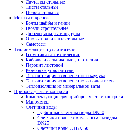
Двутавры стальные
Листы стальные
Полоса стальная
Метизы и крепеж
Болты шайбы и гайки
Гвозди строительные
Дюбели, анкеры и шурупы
Опоры подвижные стальные
Саморезы
Теплоизоляция и уплотнители
Герметики сантехнические
Каболка и сальниковые уплотнения
Паронит листовой
Резьбовые уплотнители
Теплоизоляция из вспененного каучука
Теплоизоляция из вспененного полиэтилена
Теплоизоляция из минеральной ваты
Приборы учета и контроля
Комплектующие для приборов учета и контроля
Манометры
Счетчики воды
Турбинные счетчики воды DN50
Счетчики воды с импульсным выходом
DN25
Счетчики воды СТВХ 50