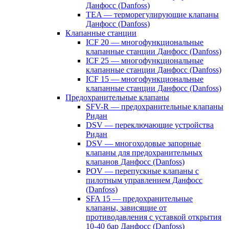
Данфосс (Danfoss)
TEA — терморегулирующие клапаны
Данфосс (Danfoss)
Клапанные станции
ICF 20 — многофункциональные
клапанные станции Данфосс (Danfoss)
ICF 25 — многофункциональные
клапанные станции Данфосс (Danfoss)
ICF 15 — многофункциональные
клапанные станции Данфосс (Danfoss)
Предохранительные клапаны
SFV-R — предохранительные клапаны
Ридан
DSV — переключающие устройства
Ридан
DSV — многоходовые запорные
клапаны для предохранительных
клапанов Данфосс (Danfoss)
POV — перепускные клапаны с
пилотным управлением Данфосс
(Danfoss)
SFA 15 — предохранительные
клапаны, зависящие от
противодавления с уставкой открытия
10-40 бар Данфосс (Danfoss)