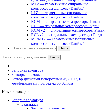
MLZ — герметичные спиральные
компрессоры Данфосс (Danfoss)
LLZ — герметичные спиральные
компрессоры Данфосс (Danfoss)
RCM — спиральные компрессоры Ридан
RCL — спиральные компрессоры Ридан
RCM v2 — спиральные компрессоры Ридан
RCL v2 — спиральные компрессоры Ридан
MT/MTZ — Герметичные поршневые
компрессоры Данфосс (Danfoss)
Найти
Найти
Запорная арматура
Затворы дисковые
Затвор дисковый поворотный Ду250 Ру16
межфланцевый под редуктор Schloss
Каталог товаров
Запорная арматура
Задвижки
Задвижки латунные