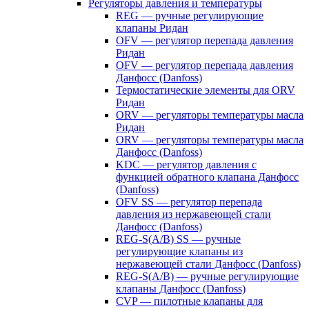
Регуляторы давления и температуры
REG — ручные регулирующие
клапаны Ридан
OFV — регулятор перепада давления
Ридан
OFV — регулятор перепада давления
Данфосс (Danfoss)
Термостатические элементы для ORV
Ридан
ORV — регуляторы температуры масла
Ридан
ORV — регуляторы температуры масла
Данфосс (Danfoss)
KDC — регулятор давления с
функцией обратного клапана Данфосс
(Danfoss)
OFV SS — регулятор перепада
давления из нержавеющей стали
Данфосс (Danfoss)
REG-S(A/B) SS — ручные
регулирующие клапаны из
нержавеющей стали Данфосс (Danfoss)
REG-S(A/B) — ручные регулирующие
клапаны Данфосс (Danfoss)
CVP — пилотные клапаны для