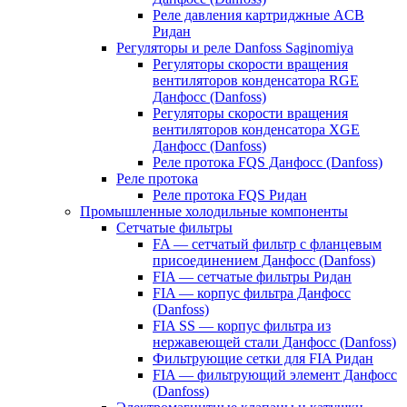
Реле давления картриджные ACB
Ридан
Регуляторы и реле Danfoss Saginomiya
Регуляторы скорости вращения
вентиляторов конденсатора RGE
Данфосс (Danfoss)
Регуляторы скорости вращения
вентиляторов конденсатора XGE
Данфосс (Danfoss)
Реле протока FQS Данфосс (Danfoss)
Реле протока
Реле протока FQS Ридан
Промышленные холодильные компоненты
Сетчатые фильтры
FA — сетчатый фильтр с фланцевым
присоединением Данфосс (Danfoss)
FIA — сетчатые фильтры Ридан
FIA — корпус фильтра Данфосс
(Danfoss)
FIA SS — корпус фильтра из
нержавеющей стали Данфосс (Danfoss)
Фильтрующие сетки для FIA Ридан
FIA — фильтрующий элемент Данфосс
(Danfoss)