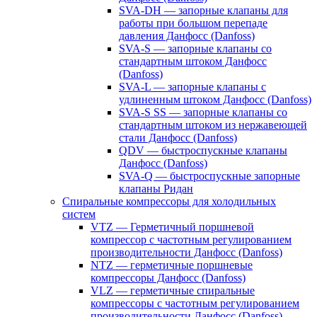
SVA-DH — запорные клапаны для
работы при большом перепаде
давления Данфосс (Danfoss)
SVA-S — запорные клапаны со
стандартным штоком Данфосс
(Danfoss)
SVA-L — запорные клапаны с
удлиненным штоком Данфосс (Danfoss)
SVA-S SS — запорные клапаны со
стандартным штоком из нержавеющей
стали Данфосс (Danfoss)
QDV — быстроспускные клапаны
Данфосс (Danfoss)
SVA-Q — быстроспускные запорные
клапаны Ридан
Спиральные компрессоры для холодильных
систем
VTZ — Герметичный поршневой
компрессор с частотным регулированием
производительности Данфосс (Danfoss)
NTZ — герметичные поршневые
компрессоры Данфосс (Danfoss)
VLZ — герметичные спиральные
компрессоры с частотным регулированием
производительности Данфосс (Danfoss)