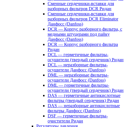
Сменные сердечники-вставки для
разборных фильтров DCR Ридан
Сменные сердечники-вставки для
разборных фильтров DCR Eliminator
Данфосс (Danfoss)
DCR — Корпус разборного фильтра, с
медными штуцерами под пайку
Данфосс (Danfoss)
DCR — Корпус разборного фильтра
Ридан
DCL — герметичные фильтры-
осушители (твердый сердечник) Ридан
DCL — неразборные фильтры-
осушители Данфосс (Danfoss)
DML — неразборные фильтры-
осушители Данфосс (Danfoss)
DML — герметичные фильтры-
осушители (твердый сердечник) Ридан
DAS — герметичные антикислотные
фильтры (твердый сердечник) Ридан
DAS — неразборные антикислотные
фильтры Данфосс (Danfoss)
DSF — герметичные фильтры-
очистители Ридан
Регуляторы давления