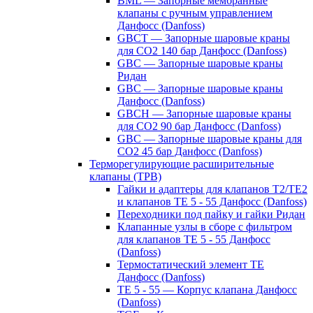
BML — Запорные мембранные
клапаны с ручным управлением
Данфосс (Danfoss)
GBCT — Запорные шаровые краны
для CO2 140 бар Данфосс (Danfoss)
GBC — Запорные шаровые краны
Ридан
GBC — Запорные шаровые краны
Данфосс (Danfoss)
GBCH — Запорные шаровые краны
для CO2 90 бар Данфосс (Danfoss)
GBC — Запорные шаровые краны для
CO2 45 бар Данфосс (Danfoss)
Терморегулирующие расширительные
клапаны (ТРВ)
Гайки и адаптеры для клапанов T2/TE2
и клапанов TE 5 - 55 Данфосс (Danfoss)
Переходники под пайку и гайки Ридан
Клапанные узлы в сборе с фильтром
для клапанов TE 5 - 55 Данфосс
(Danfoss)
Термостатический элемент TE
Данфосс (Danfoss)
TE 5 - 55 — Корпус клапана Данфосс
(Danfoss)