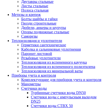
Двутавры стальные
Листы стальные
Полоса стальная
Метизы и крепеж
Болты шайбы и гайки
Гвозди строительные
Дюбели, анкеры и шурупы
Опоры подвижные стальные
Саморезы
Теплоизоляция и уплотнители
Герметики сантехнические
Каболка и сальниковые уплотнения
Паронит листовой
Резьбовые уплотнители
Теплоизоляция из вспененного каучука
Теплоизоляция из вспененного полиэтилена
Теплоизоляция из минеральной ваты
Приборы учета и контроля
Комплектующие для приборов учета и контроля
Манометры
Счетчики воды
Турбинные счетчики воды DN50
Счетчики воды с импульсным выходом
DN25
Счетчики воды СТВХ 50