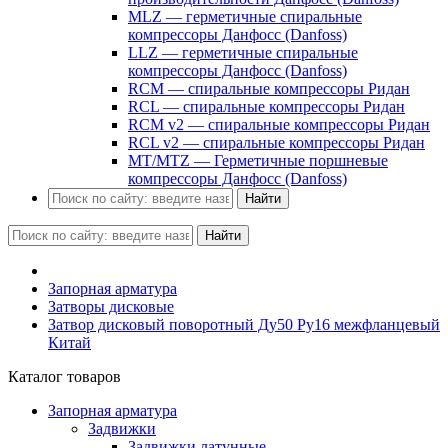
MLZ — герметичные спиральные
компрессоры Данфосс (Danfoss)
LLZ — герметичные спиральные
компрессоры Данфосс (Danfoss)
RCM — спиральные компрессоры Ридан
RCL — спиральные компрессоры Ридан
RCM v2 — спиральные компрессоры Ридан
RCL v2 — спиральные компрессоры Ридан
MT/MTZ — Герметичные поршневые
компрессоры Данфосс (Danfoss)
Найти
Найти
Запорная арматура
Затворы дисковые
Затвор дисковый поворотный Ду50 Ру16 межфланцевый
Китай
Каталог товаров
Запорная арматура
Задвижки
Задвижки латунные