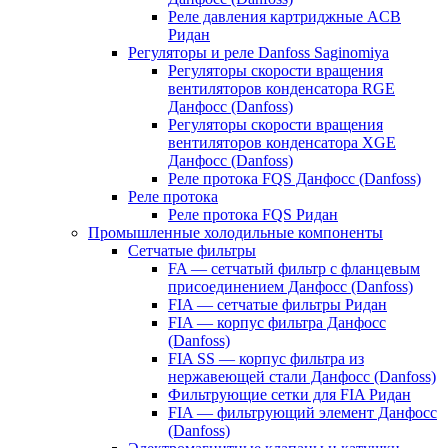
Реле давления картриджные ACB
Ридан
Регуляторы и реле Danfoss Saginomiya
Регуляторы скорости вращения
вентиляторов конденсатора RGE
Данфосс (Danfoss)
Регуляторы скорости вращения
вентиляторов конденсатора XGE
Данфосс (Danfoss)
Реле протока FQS Данфосс (Danfoss)
Реле протока
Реле протока FQS Ридан
Промышленные холодильные компоненты
Сетчатые фильтры
FA — сетчатый фильтр с фланцевым
присоединением Данфосс (Danfoss)
FIA — сетчатые фильтры Ридан
FIA — корпус фильтра Данфосс
(Danfoss)
FIA SS — корпус фильтра из
нержавеющей стали Данфосс (Danfoss)
Фильтрующие сетки для FIA Ридан
FIA — фильтрующий элемент Данфосс
(Danfoss)