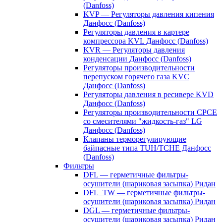
(Danfoss)
KVP — Регуляторы давления кипения
Данфосс (Danfoss)
Регуляторы давления в картере
компрессора KVL Данфосс (Danfoss)
KVR — Регуляторы давления
конденсации Данфосс (Danfoss)
Регуляторы производительности
перепуском горячего газа KVC
Данфосс (Danfoss)
Регуляторы давления в ресивере KVD
Данфосс (Danfoss)
Регуляторы производительности CPCE
со смесителями "жидкость-газ" LG
Данфосс (Danfoss)
Клапаны терморегулирующие
байпасные типа TUH/TCHE Данфосс
(Danfoss)
Фильтры
DFL — герметичные фильтры-
осушители (шариковая засыпка) Ридан
DFL_TW — герметичные фильтры-
осушители (шариковая засыпка) Ридан
DGL — герметичные фильтры-
осушители (шариковая засыпка) Ридан