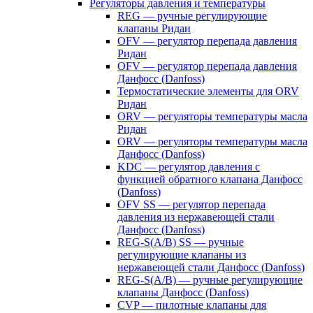
Регуляторы давления и температуры
REG — ручные регулирующие
клапаны Ридан
OFV — регулятор перепада давления
Ридан
OFV — регулятор перепада давления
Данфосс (Danfoss)
Термостатические элементы для ORV
Ридан
ORV — регуляторы температуры масла
Ридан
ORV — регуляторы температуры масла
Данфосс (Danfoss)
KDC — регулятор давления с
функцией обратного клапана Данфосс
(Danfoss)
OFV SS — регулятор перепада
давления из нержавеющей стали
Данфосс (Danfoss)
REG-S(A/B) SS — ручные
регулирующие клапаны из
нержавеющей стали Данфосс (Danfoss)
REG-S(A/B) — ручные регулирующие
клапаны Данфосс (Danfoss)
CVP — пилотные клапаны для