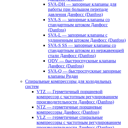
SVA-DH — запорные клапаны для
работы при большом перепаде
давления Данфосс (Danfoss)
SVA-S — запорные клапаны со
стандартным штоком Данфосс
(Danfoss)
SVA-L — запорные клапаны с
удлиненным штоком Данфосс (Danfoss)
SVA-S SS — запорные клапаны со
стандартным штоком из нержавеющей
стали Данфосс (Danfoss)
QDV — быстроспускные клапаны
Данфосс (Danfoss)
SVA-Q — быстроспускные запорные
клапаны Ридан
Спиральные компрессоры для холодильных
систем
VTZ — Герметичный поршневой
компрессор с частотным регулированием
производительности Данфосс (Danfoss)
NTZ — герметичные поршневые
компрессоры Данфосс (Danfoss)
VLZ — герметичные спиральные
компрессоры с частотным регулированием
производительности Данфосс (Danfoss)