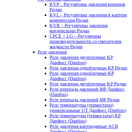
KVP – Регуляторы давления кипения
Ридан
KVL – Регуляторы давления в картере
компрессора Ридан
KVR – Регуляторы давления
конденсации Ридан
CPCE + LG – Регуляторы
производительности со смесителем
жидкости Ридан
Реле давления
Реле давления двухблочные KP
Данфосс (Danfoss)
Реле давления одноблочные KP Ридан
Реле давления одноблочные KP
Данфосс (Danfoss)
Реле давления двухблочные KP Ридан
Реле перепада давлений MP Данфосс
(Danfoss)
Реле перепада давлений MP Ридан
Реле температуры (термостаты)
универсальные UT Данфосс (Danfoss)
Реле температуры (термостаты) KP
Данфосс (Danfoss)
Реле давления картриджные ACB
Данфосс (Danfoss)