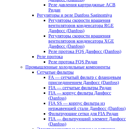
Реле давления картриджные ACB
Ридан
Регуляторы и реле Danfoss Saginomiya
Регуляторы скорости вращения
вентиляторов конденсатора RGE
Данфосс (Danfoss)
Регуляторы скорости вращения
вентиляторов конденсатора XGE
Данфосс (Danfoss)
Реле протока FQS Данфосс (Danfoss)
Реле протока
Реле протока FQS Ридан
Промышленные холодильные компоненты
Сетчатые фильтры
FA — сетчатый фильтр с фланцевым
присоединением Данфосс (Danfoss)
FIA — сетчатые фильтры Ридан
FIA — корпус фильтра Данфосс
(Danfoss)
FIA SS — корпус фильтра из
нержавеющей стали Данфосс (Danfoss)
Фильтрующие сетки для FIA Ридан
FIA — фильтрующий элемент Данфосс
(Danfoss)