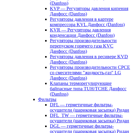
(Danfoss)
KVP — Регуляторы давления кипения
Данфосс (Danfoss)
Регуляторы давления в картере
компрессора KVL Данфосс (Danfoss)
KVR — Регуляторы давления
конденсации Данфосс (Danfoss)
Регуляторы производительности
перепуском горячего газа KVC
Данфосс (Danfoss)
Регуляторы давления в ресивере KVD
Данфосс (Danfoss)
Регуляторы производительности CPCE
со смесителями "жидкость-газ" LG
Данфосс (Danfoss)
Клапаны терморегулирующие
байпасные типа TUH/TCHE Данфосс
(Danfoss)
Фильтры
DFL — герметичные фильтры-
осушители (шариковая засыпка) Ридан
DFL_TW — герметичные фильтры-
осушители (шариковая засыпка) Ридан
DGL — герметичные фильтры-
осушители (шариковая засыпка) Ридан