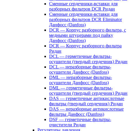
Сменные сердечники-вставки для
разборных фильтров DCR Ридан
Сменные сердечники-вставки для
разборных фильтров DCR Eliminator
Данфосс (Danfoss)
DCR — Корпус разборного фильтра, с
медными штуцерами под пайку
Данфосс (Danfoss)
DCR — Корпус разборного фильтра
Ридан
DCL — герметичные фильтры-
осушители (твердый сердечник) Ридан
DCL — неразборные фильтры-
осушители Данфосс (Danfoss)
DML — неразборные фильтры-
осушители Данфосс (Danfoss)
DML — герметичные фильтры-
осушители (твердый сердечник) Ридан
DAS — герметичные антикислотные
фильтры (твердый сердечник) Ридан
DAS — неразборные антикислотные
фильтры Данфосс (Danfoss)
DSF — герметичные фильтры-
очистители Ридан
Регуляторы давления