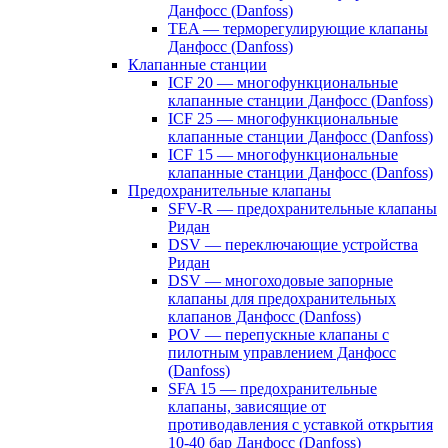
Данфосс (Danfoss)
TEA — терморегулирующие клапаны
Данфосс (Danfoss)
Клапанные станции
ICF 20 — многофункциональные
клапанные станции Данфосс (Danfoss)
ICF 25 — многофункциональные
клапанные станции Данфосс (Danfoss)
ICF 15 — многофункциональные
клапанные станции Данфосс (Danfoss)
Предохранительные клапаны
SFV-R — предохранительные клапаны
Ридан
DSV — переключающие устройства
Ридан
DSV — многоходовые запорные
клапаны для предохранительных
клапанов Данфосс (Danfoss)
POV — перепускные клапаны с
пилотным управлением Данфосс
(Danfoss)
SFA 15 — предохранительные
клапаны, зависящие от
противодавления с уставкой открытия
10-40 бар Данфосс (Danfoss)