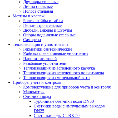
Двутавры стальные
Листы стальные
Полоса стальная
Метизы и крепеж
Болты шайбы и гайки
Гвозди строительные
Дюбели, анкеры и шурупы
Опоры подвижные стальные
Саморезы
Теплоизоляция и уплотнители
Герметики сантехнические
Каболка и сальниковые уплотнения
Паронит листовой
Резьбовые уплотнители
Теплоизоляция из вспененного каучука
Теплоизоляция из вспененного полиэтилена
Теплоизоляция из минеральной ваты
Приборы учета и контроля
Комплектующие для приборов учета и контроля
Манометры
Счетчики воды
Турбинные счетчики воды DN50
Счетчики воды с импульсным выходом
DN25
Счетчики воды СТВХ 50