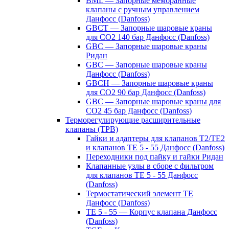
BML — Запорные мембранные
клапаны с ручным управлением
Данфосс (Danfoss)
GBCT — Запорные шаровые краны
для CO2 140 бар Данфосс (Danfoss)
GBC — Запорные шаровые краны
Ридан
GBC — Запорные шаровые краны
Данфосс (Danfoss)
GBCH — Запорные шаровые краны
для CO2 90 бар Данфосс (Danfoss)
GBC — Запорные шаровые краны для
CO2 45 бар Данфосс (Danfoss)
Терморегулирующие расширительные
клапаны (ТРВ)
Гайки и адаптеры для клапанов T2/TE2
и клапанов TE 5 - 55 Данфосс (Danfoss)
Переходники под пайку и гайки Ридан
Клапанные узлы в сборе с фильтром
для клапанов TE 5 - 55 Данфосс
(Danfoss)
Термостатический элемент TE
Данфосс (Danfoss)
TE 5 - 55 — Корпус клапана Данфосс
(Danfoss)