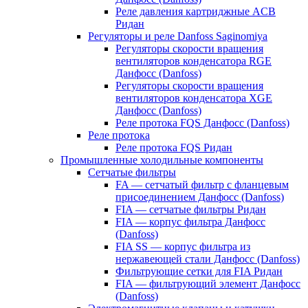
Реле давления картриджные ACB
Ридан
Регуляторы и реле Danfoss Saginomiya
Регуляторы скорости вращения
вентиляторов конденсатора RGE
Данфосс (Danfoss)
Регуляторы скорости вращения
вентиляторов конденсатора XGE
Данфосс (Danfoss)
Реле протока FQS Данфосс (Danfoss)
Реле протока
Реле протока FQS Ридан
Промышленные холодильные компоненты
Сетчатые фильтры
FA — сетчатый фильтр с фланцевым
присоединением Данфосс (Danfoss)
FIA — сетчатые фильтры Ридан
FIA — корпус фильтра Данфосс
(Danfoss)
FIA SS — корпус фильтра из
нержавеющей стали Данфосс (Danfoss)
Фильтрующие сетки для FIA Ридан
FIA — фильтрующий элемент Данфосс
(Danfoss)