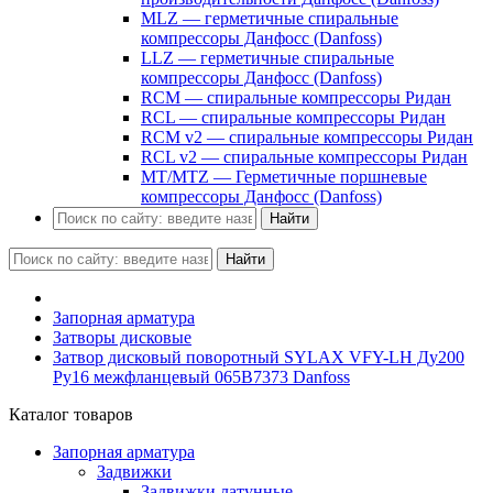
MLZ — герметичные спиральные
компрессоры Данфосс (Danfoss)
LLZ — герметичные спиральные
компрессоры Данфосс (Danfoss)
RCM — спиральные компрессоры Ридан
RCL — спиральные компрессоры Ридан
RCM v2 — спиральные компрессоры Ридан
RCL v2 — спиральные компрессоры Ридан
MT/MTZ — Герметичные поршневые
компрессоры Данфосс (Danfoss)
Найти
Найти
Запорная арматура
Затворы дисковые
Затвор дисковый поворотный SYLAX VFY-LH Ду200
Ру16 межфланцевый 065B7373 Danfoss
Каталог товаров
Запорная арматура
Задвижки
Задвижки латунные