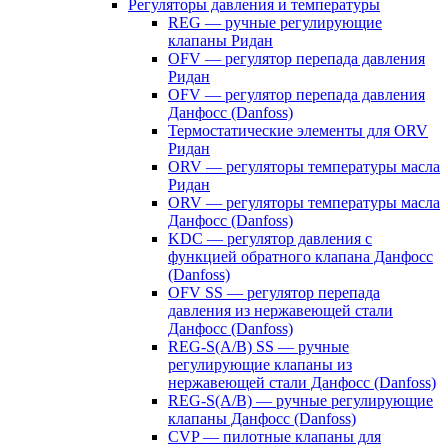
Регуляторы давления и температуры
REG — ручные регулирующие
клапаны Ридан
OFV — регулятор перепада давления
Ридан
OFV — регулятор перепада давления
Данфосс (Danfoss)
Термостатические элементы для ORV
Ридан
ORV — регуляторы температуры масла
Ридан
ORV — регуляторы температуры масла
Данфосс (Danfoss)
KDC — регулятор давления с
функцией обратного клапана Данфосс
(Danfoss)
OFV SS — регулятор перепада
давления из нержавеющей стали
Данфосс (Danfoss)
REG-S(A/B) SS — ручные
регулирующие клапаны из
нержавеющей стали Данфосс (Danfoss)
REG-S(A/B) — ручные регулирующие
клапаны Данфосс (Danfoss)
CVP — пилотные клапаны для