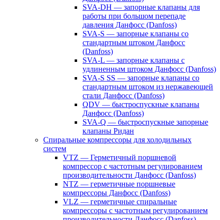
SVA-DH — запорные клапаны для
работы при большом перепаде
давления Данфосс (Danfoss)
SVA-S — запорные клапаны со
стандартным штоком Данфосс
(Danfoss)
SVA-L — запорные клапаны с
удлиненным штоком Данфосс (Danfoss)
SVA-S SS — запорные клапаны со
стандартным штоком из нержавеющей
стали Данфосс (Danfoss)
QDV — быстроспускные клапаны
Данфосс (Danfoss)
SVA-Q — быстроспускные запорные
клапаны Ридан
Спиральные компрессоры для холодильных
систем
VTZ — Герметичный поршневой
компрессор с частотным регулированием
производительности Данфосс (Danfoss)
NTZ — герметичные поршневые
компрессоры Данфосс (Danfoss)
VLZ — герметичные спиральные
компрессоры с частотным регулированием
производительности Данфосс (Danfoss)