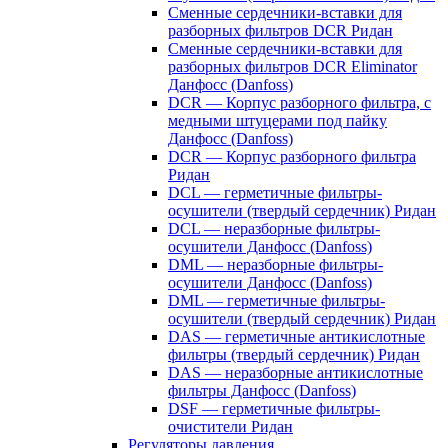
Сменные сердечники-вставки для
разборных фильтров DCR Ридан
Сменные сердечники-вставки для
разборных фильтров DCR Eliminator
Данфосс (Danfoss)
DCR — Корпус разборного фильтра, с
медными штуцерами под пайку
Данфосс (Danfoss)
DCR — Корпус разборного фильтра
Ридан
DCL — герметичные фильтры-
осушители (твердый сердечник) Ридан
DCL — неразборные фильтры-
осушители Данфосс (Danfoss)
DML — неразборные фильтры-
осушители Данфосс (Danfoss)
DML — герметичные фильтры-
осушители (твердый сердечник) Ридан
DAS — герметичные антикислотные
фильтры (твердый сердечник) Ридан
DAS — неразборные антикислотные
фильтры Данфосс (Danfoss)
DSF — герметичные фильтры-
очистители Ридан
Регуляторы давления