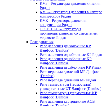
KVP – Регуляторы давления кипения
Ридан
KVL – Регуляторы давления в картере
компрессора Ридан
KVR – Регуляторы давления
конденсации Ридан
CPCE + LG – Регуляторы
производительности со смесителем
жидкости Ридан
Реле давления
Реле давления двухблочные KP
Данфосс (Danfoss)
Реле давления одноблочные KP Ридан
Реле давления одноблочные KP
Данфосс (Danfoss)
Реле давления двухблочные KP Ридан
Реле перепада давлений MP Данфосс
(Danfoss)
Реле перепада давлений MP Ридан
Реле температуры (термостаты)
универсальные UT Данфосс (Danfoss)
Реле температуры (термостаты) KP
Данфосс (Danfoss)
Реле давления картриджные ACB
Данфосс (Danfoss)