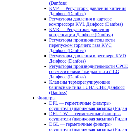
(Danfoss)
KVP — Регуляторы давления кипения
Данфосс (Danfoss)
Регуляторы давления в картере
компрессора KVL Данфосс (Danfoss)
KVR — Регуляторы давления
конденсации Данфосс (Danfoss)
Регуляторы производительности
перепуском горячего газа KVC
Данфосс (Danfoss)
Регуляторы давления в ресивере KVD
Данфосс (Danfoss)
Регуляторы производительности CPCE
со смесителями "жидкость-газ" LG
Данфосс (Danfoss)
Клапаны терморегулирующие
байпасные типа TUH/TCHE Данфосс
(Danfoss)
Фильтры
DFL — герметичные фильтры-
осушители (шариковая засыпка) Ридан
DFL_TW — герметичные фильтры-
осушители (шариковая засыпка) Ридан
DGL — герметичные фильтры-
осушители (шариковая засыпка) Ридан