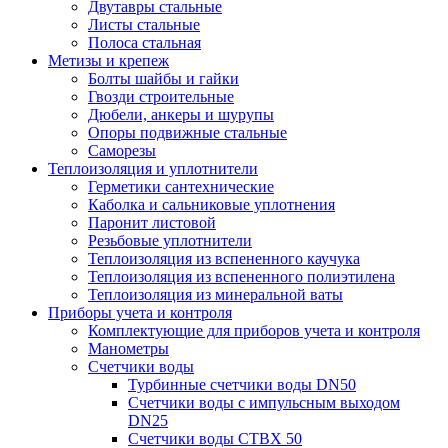
Двутавры стальные
Листы стальные
Полоса стальная
Метизы и крепеж
Болты шайбы и гайки
Гвозди строительные
Дюбели, анкеры и шурупы
Опоры подвижные стальные
Саморезы
Теплоизоляция и уплотнители
Герметики сантехнические
Каболка и сальниковые уплотнения
Паронит листовой
Резьбовые уплотнители
Теплоизоляция из вспененного каучука
Теплоизоляция из вспененного полиэтилена
Теплоизоляция из минеральной ваты
Приборы учета и контроля
Комплектующие для приборов учета и контроля
Манометры
Счетчики воды
Турбинные счетчики воды DN50
Счетчики воды с импульсным выходом
DN25
Счетчики воды СТВХ 50