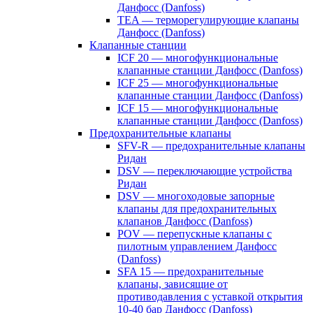
Данфосс (Danfoss)
TEA — терморегулирующие клапаны
Данфосс (Danfoss)
Клапанные станции
ICF 20 — многофункциональные
клапанные станции Данфосс (Danfoss)
ICF 25 — многофункциональные
клапанные станции Данфосс (Danfoss)
ICF 15 — многофункциональные
клапанные станции Данфосс (Danfoss)
Предохранительные клапаны
SFV-R — предохранительные клапаны
Ридан
DSV — переключающие устройства
Ридан
DSV — многоходовые запорные
клапаны для предохранительных
клапанов Данфосс (Danfoss)
POV — перепускные клапаны с
пилотным управлением Данфосс
(Danfoss)
SFA 15 — предохранительные
клапаны, зависящие от
противодавления с уставкой открытия
10-40 бар Данфосс (Danfoss)