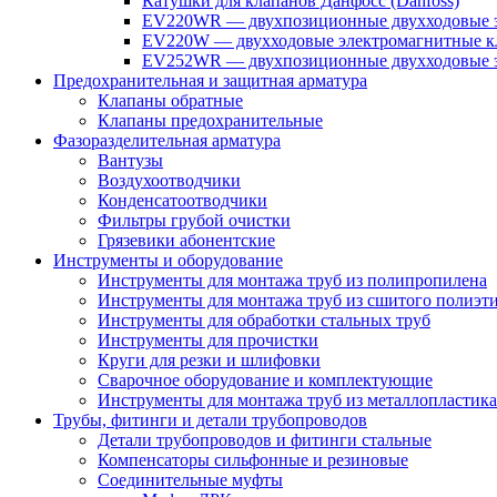
Катушки для клапанов Данфосс (Danfoss)
EV220WR — двухпозиционные двухходовые э
EV220W — двухходовые электромагнитные кл
EV252WR — двухпозиционные двухходовые э
Предохранительная и защитная арматура
Клапаны обратные
Клапаны предохранительные
Фазоразделительная арматура
Вантузы
Воздухоотводчики
Конденсатоотводчики
Фильтры грубой очистки
Грязевики абонентские
Инструменты и оборудование
Инструменты для монтажа труб из полипропилена
Инструменты для монтажа труб из сшитого полиэт
Инструменты для обработки стальных труб
Инструменты для прочистки
Круги для резки и шлифовки
Сварочное оборудование и комплектующие
Инструменты для монтажа труб из металлопластика
Трубы, фитинги и детали трубопроводов
Детали трубопроводов и фитинги стальные
Компенсаторы сильфонные и резиновые
Соединительные муфты