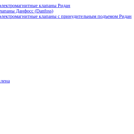
лектромагнитные клапаны Ридан
апаны Данфосс (Danfoss)
лектромагнитные клапаны с принудительным подъемом Ридан
илена