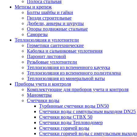
Полоса стальная
Метизы и крепеж
Болты шайбы и гайки
Гвозди строительные
Дюбели, анкеры и шурупы
Опоры подвижные стальные
Саморезы
Теплоизоляция и уплотнители
Герметики сантехнические
Каболка и сальниковые уплотнения
Паронит листовой
Резьбовые уплотнители
Теплоизоляция из вспененного каучука
Теплоизоляция из вспененного полиэтилена
Теплоизоляция из минеральной ваты
Приборы учета и контроля
Комплектующие для приборов учета и контроля
Манометры
Счетчики воды
Турбинные счетчики воды DN50
Счетчики воды с импульсным выходом DN25
Счетчики воды СТВХ 50
Счетчики воды Тепловодомер
Счетчики горячей воды
Счетчики горячей воды с импульсным выход