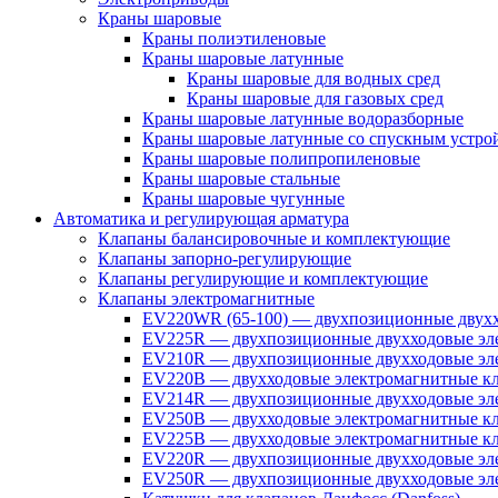
Краны шаровые
Краны полиэтиленовые
Краны шаровые латунные
Краны шаровые для водных сред
Краны шаровые для газовых сред
Краны шаровые латунные водоразборные
Краны шаровые латунные со спускным устро
Краны шаровые полипропиленовые
Краны шаровые стальные
Краны шаровые чугунные
Автоматика и регулирующая арматура
Клапаны балансировочные и комплектующие
Клапаны запорно-регулирующие
Клапаны регулирующие и комплектующие
Клапаны электромагнитные
EV220WR (65-100) — двухпозиционные двухх
EV225R — двухпозиционные двухходовые эле
EV210R — двухпозиционные двухходовые эле
EV220B — двухходовые электромагнитные кл
EV214R — двухпозиционные двухходовые эле
EV250B — двухходовые электромагнитные кл
EV225B — двухходовые электромагнитные кла
EV220R — двухпозиционные двухходовые эл
EV250R — двухпозиционные двухходовые эл