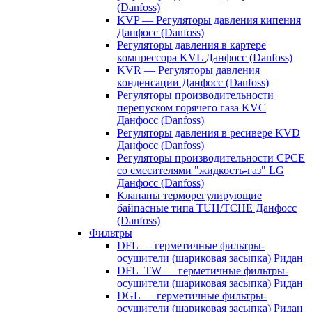
(Danfoss)
KVP — Регуляторы давления кипения
Данфосс (Danfoss)
Регуляторы давления в картере
компрессора KVL Данфосс (Danfoss)
KVR — Регуляторы давления
конденсации Данфосс (Danfoss)
Регуляторы производительности
перепуском горячего газа KVC
Данфосс (Danfoss)
Регуляторы давления в ресивере KVD
Данфосс (Danfoss)
Регуляторы производительности CPCE
со смесителями "жидкость-газ" LG
Данфосс (Danfoss)
Клапаны терморегулирующие
байпасные типа TUH/TCHE Данфосс
(Danfoss)
Фильтры
DFL — герметичные фильтры-
осушители (шариковая засыпка) Ридан
DFL_TW — герметичные фильтры-
осушители (шариковая засыпка) Ридан
DGL — герметичные фильтры-
осушители (шариковая засыпка) Ридан