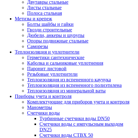
Двутавры стальные
Листы стальные
Полоса стальная
Метизы и крепеж
Болты шайбы и гайки
Гвозди строительные
Дюбели, анкеры и шурупы
Опоры подвижные стальные
Саморезы
Теплоизоляция и уплотнители
Герметики сантехнические
Каболка и сальниковые уплотнения
Паронит листовой
Резьбовые уплотнители
Теплоизоляция из вспененного каучука
Теплоизоляция из вспененного полиэтилена
Теплоизоляция из минеральной ваты
Приборы учета и контроля
Комплектующие для приборов учета и контроля
Манометры
Счетчики воды
Турбинные счетчики воды DN50
Счетчики воды с импульсным выходом
DN25
Счетчики воды СТВХ 50