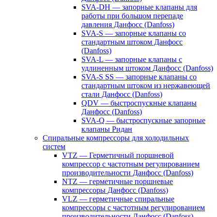
SVA-DH — запорные клапаны для
работы при большом перепаде
давления Данфосс (Danfoss)
SVA-S — запорные клапаны со
стандартным штоком Данфосс
(Danfoss)
SVA-L — запорные клапаны с
удлиненным штоком Данфосс (Danfoss)
SVA-S SS — запорные клапаны со
стандартным штоком из нержавеющей
стали Данфосс (Danfoss)
QDV — быстроспускные клапаны
Данфосс (Danfoss)
SVA-Q — быстроспускные запорные
клапаны Ридан
Спиральные компрессоры для холодильных
систем
VTZ — Герметичный поршневой
компрессор с частотным регулированием
производительности Данфосс (Danfoss)
NTZ — герметичные поршневые
компрессоры Данфосс (Danfoss)
VLZ — герметичные спиральные
компрессоры с частотным регулированием
производительности Данфосс (Danfoss)