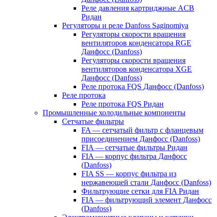
Реле давления картриджные ACB
Ридан
Регуляторы и реле Danfoss Saginomiya
Регуляторы скорости вращения
вентиляторов конденсатора RGE
Данфосс (Danfoss)
Регуляторы скорости вращения
вентиляторов конденсатора XGE
Данфосс (Danfoss)
Реле протока FQS Данфосс (Danfoss)
Реле протока
Реле протока FQS Ридан
Промышленные холодильные компоненты
Сетчатые фильтры
FA — сетчатый фильтр с фланцевым
присоединением Данфосс (Danfoss)
FIA — сетчатые фильтры Ридан
FIA — корпус фильтра Данфосс
(Danfoss)
FIA SS — корпус фильтра из
нержавеющей стали Данфосс (Danfoss)
Фильтрующие сетки для FIA Ридан
FIA — фильтрующий элемент Данфосс
(Danfoss)