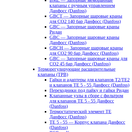
BML — Запорные мембранные
клапаны с ручным управлением
Данфосс (Danfoss)
GBCT — Запорные шаровые краны
для CO2 140 бар Данфосс (Danfoss)
GBC — Запорные шаровые краны
Ридан
GBC — Запорные шаровые краны
Данфосс (Danfoss)
GBCH — Запорные шаровые краны
для CO2 90 бар Данфосс (Danfoss)
GBC — Запорные шаровые краны для
CO2 45 бар Данфосс (Danfoss)
Терморегулирующие расширительные
клапаны (ТРВ)
Гайки и адаптеры для клапанов T2/TE2
и клапанов TE 5 - 55 Данфосс (Danfoss)
Переходники под пайку и гайки Ридан
Клапанные узлы в сборе с фильтром
для клапанов TE 5 - 55 Данфосс
(Danfoss)
Термостатический элемент TE
Данфосс (Danfoss)
TE 5 - 55 — Корпус клапана Данфосс
(Danfoss)