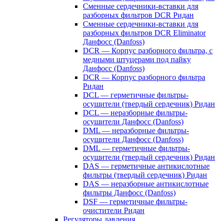
Сменные сердечники-вставки для
разборных фильтров DCR Ридан
Сменные сердечники-вставки для
разборных фильтров DCR Eliminator
Данфосс (Danfoss)
DCR — Корпус разборного фильтра, с
медными штуцерами под пайку
Данфосс (Danfoss)
DCR — Корпус разборного фильтра
Ридан
DCL — герметичные фильтры-
осушители (твердый сердечник) Ридан
DCL — неразборные фильтры-
осушители Данфосс (Danfoss)
DML — неразборные фильтры-
осушители Данфосс (Danfoss)
DML — герметичные фильтры-
осушители (твердый сердечник) Ридан
DAS — герметичные антикислотные
фильтры (твердый сердечник) Ридан
DAS — неразборные антикислотные
фильтры Данфосс (Danfoss)
DSF — герметичные фильтры-
очистители Ридан
Регуляторы давления