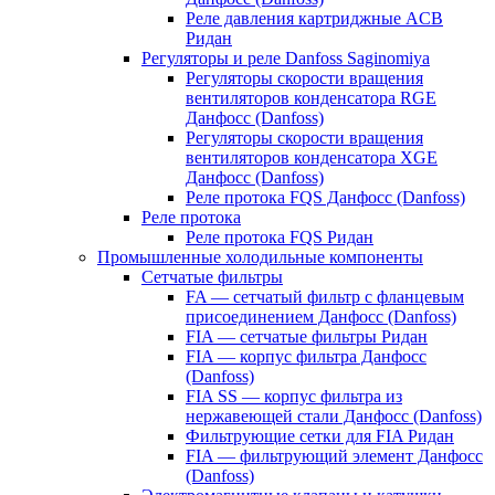
Реле давления картриджные ACB
Ридан
Регуляторы и реле Danfoss Saginomiya
Регуляторы скорости вращения
вентиляторов конденсатора RGE
Данфосс (Danfoss)
Регуляторы скорости вращения
вентиляторов конденсатора XGE
Данфосс (Danfoss)
Реле протока FQS Данфосс (Danfoss)
Реле протока
Реле протока FQS Ридан
Промышленные холодильные компоненты
Сетчатые фильтры
FA — сетчатый фильтр с фланцевым
присоединением Данфосс (Danfoss)
FIA — сетчатые фильтры Ридан
FIA — корпус фильтра Данфосс
(Danfoss)
FIA SS — корпус фильтра из
нержавеющей стали Данфосс (Danfoss)
Фильтрующие сетки для FIA Ридан
FIA — фильтрующий элемент Данфосс
(Danfoss)