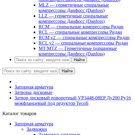
MLZ — герметичные спиральные
компрессоры Данфосс (Danfoss)
LLZ — герметичные спиральные
компрессоры Данфосс (Danfoss)
RCM — спиральные компрессоры Ридан
RCL — спиральные компрессоры Ридан
RCM v2 — спиральные компрессоры Ридан
RCL v2 — спиральные компрессоры Ридан
MT/MTZ — Герметичные поршневые
компрессоры Данфосс (Danfoss)
Найти
Найти
Запорная арматура
Затворы дисковые
Затвор дисковый поворотный VP3448-08EP Ду200 Ру16
межфланцевый под редуктор Tecofi
Каталог товаров
Запорная арматура
Задвижки
Задвижки латунные