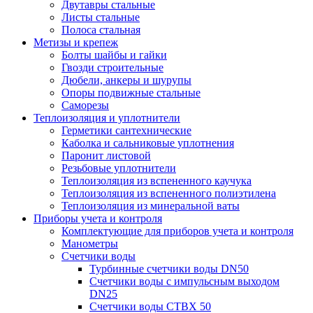
Двутавры стальные
Листы стальные
Полоса стальная
Метизы и крепеж
Болты шайбы и гайки
Гвозди строительные
Дюбели, анкеры и шурупы
Опоры подвижные стальные
Саморезы
Теплоизоляция и уплотнители
Герметики сантехнические
Каболка и сальниковые уплотнения
Паронит листовой
Резьбовые уплотнители
Теплоизоляция из вспененного каучука
Теплоизоляция из вспененного полиэтилена
Теплоизоляция из минеральной ваты
Приборы учета и контроля
Комплектующие для приборов учета и контроля
Манометры
Счетчики воды
Турбинные счетчики воды DN50
Счетчики воды с импульсным выходом
DN25
Счетчики воды СТВХ 50