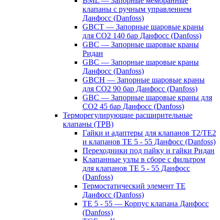
BML — Запорные мембранные
клапаны с ручным управлением
Данфосс (Danfoss)
GBCT — Запорные шаровые краны
для CO2 140 бар Данфосс (Danfoss)
GBC — Запорные шаровые краны
Ридан
GBC — Запорные шаровые краны
Данфосс (Danfoss)
GBCH — Запорные шаровые краны
для CO2 90 бар Данфосс (Danfoss)
GBC — Запорные шаровые краны для
CO2 45 бар Данфосс (Danfoss)
Терморегулирующие расширительные
клапаны (ТРВ)
Гайки и адаптеры для клапанов T2/TE2
и клапанов TE 5 - 55 Данфосс (Danfoss)
Переходники под пайку и гайки Ридан
Клапанные узлы в сборе с фильтром
для клапанов TE 5 - 55 Данфосс
(Danfoss)
Термостатический элемент TE
Данфосс (Danfoss)
TE 5 - 55 — Корпус клапана Данфосс
(Danfoss)