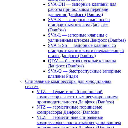
SVA-DH — запорные клапаны для
работы при большом перепаде
давления Данфосс (Danfoss)
SVA-S — запорные клапаны со
стандартным штоком Данфосс
(Danfoss)
SVA-L — запорные клапаны с
удлиненным штоком Данфосс (Danfoss)
SVA-S SS — запорные клапаны со
стандартным штоком из нержавеющей
стали Данфосс (Danfoss)
QDV — быстроспускные клапаны
Данфосс (Danfoss)
SVA-Q — быстроспускные запорные
клапаны Ридан
Спиральные компрессоры для холодильных
систем
VTZ — Герметичный поршневой
компрессор с частотным регулированием
производительности Данфосс (Danfoss)
NTZ — герметичные поршневые
компрессоры Данфосс (Danfoss)
VLZ — герметичные спиральные
компрессоры с частотным регулированием
производительности Данфосс (Danfoss)