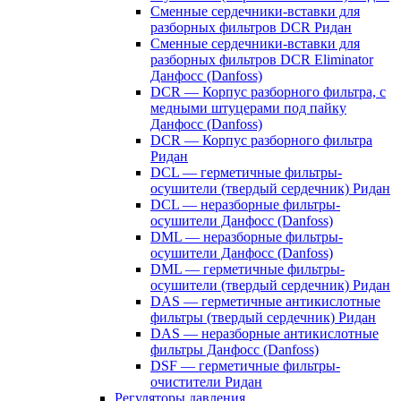
Сменные сердечники-вставки для
разборных фильтров DCR Ридан
Сменные сердечники-вставки для
разборных фильтров DCR Eliminator
Данфосс (Danfoss)
DCR — Корпус разборного фильтра, с
медными штуцерами под пайку
Данфосс (Danfoss)
DCR — Корпус разборного фильтра
Ридан
DCL — герметичные фильтры-
осушители (твердый сердечник) Ридан
DCL — неразборные фильтры-
осушители Данфосс (Danfoss)
DML — неразборные фильтры-
осушители Данфосс (Danfoss)
DML — герметичные фильтры-
осушители (твердый сердечник) Ридан
DAS — герметичные антикислотные
фильтры (твердый сердечник) Ридан
DAS — неразборные антикислотные
фильтры Данфосс (Danfoss)
DSF — герметичные фильтры-
очистители Ридан
Регуляторы давления