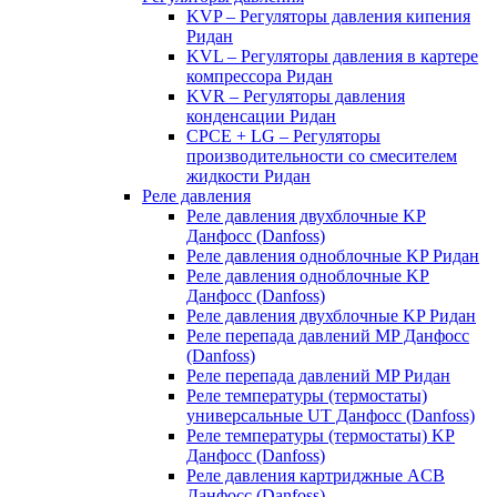
KVP – Регуляторы давления кипения
Ридан
KVL – Регуляторы давления в картере
компрессора Ридан
KVR – Регуляторы давления
конденсации Ридан
CPCE + LG – Регуляторы
производительности со смесителем
жидкости Ридан
Реле давления
Реле давления двухблочные KP
Данфосс (Danfoss)
Реле давления одноблочные KP Ридан
Реле давления одноблочные KP
Данфосс (Danfoss)
Реле давления двухблочные KP Ридан
Реле перепада давлений MP Данфосс
(Danfoss)
Реле перепада давлений MP Ридан
Реле температуры (термостаты)
универсальные UT Данфосс (Danfoss)
Реле температуры (термостаты) KP
Данфосс (Danfoss)
Реле давления картриджные ACB
Данфосс (Danfoss)