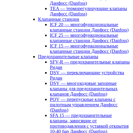
Данфосс (Danfoss)
TEA — терморегулирующие клапаны
Данфосс (Danfoss)
Клапанные станции
ICF 20 — многофункциональные
клапанные станции Данфосс (Danfoss)
ICF 25 — многофункциональные
клапанные станции Данфосс (Danfoss)
ICF 15 — многофункциональные
клапанные станции Данфосс (Danfoss)
Предохранительные клапаны
SFV-R — предохранительные клапаны
Ридан
DSV — переключающие устройства
Ридан
DSV — многоходовые запорные
клапаны для предохранительных
клапанов Данфосс (Danfoss)
POV — перепускные клапаны с
пилотным управлением Данфосс
(Danfoss)
SFA 15 — предохранительные
клапаны, зависящие от
противодавления с уставкой открытия
10-40 бар Данфосс (Danfoss)