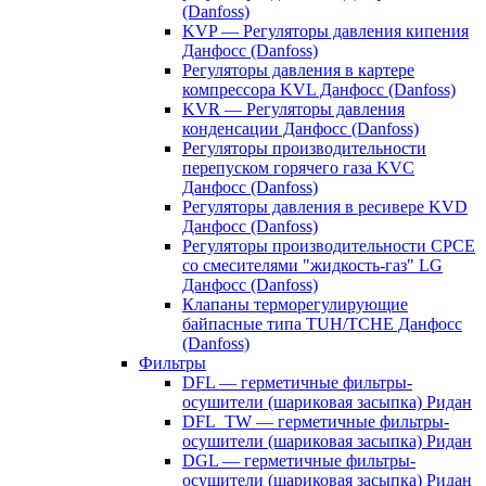
(Danfoss)
KVP — Регуляторы давления кипения
Данфосс (Danfoss)
Регуляторы давления в картере
компрессора KVL Данфосс (Danfoss)
KVR — Регуляторы давления
конденсации Данфосс (Danfoss)
Регуляторы производительности
перепуском горячего газа KVC
Данфосс (Danfoss)
Регуляторы давления в ресивере KVD
Данфосс (Danfoss)
Регуляторы производительности CPCE
со смесителями "жидкость-газ" LG
Данфосс (Danfoss)
Клапаны терморегулирующие
байпасные типа TUH/TCHE Данфосс
(Danfoss)
Фильтры
DFL — герметичные фильтры-
осушители (шариковая засыпка) Ридан
DFL_TW — герметичные фильтры-
осушители (шариковая засыпка) Ридан
DGL — герметичные фильтры-
осушители (шариковая засыпка) Ридан