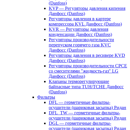
(Danfoss)
KVP — Регуляторы давления кипения
Данфосс (Danfoss)
Регуляторы давления в картере
компрессора KVL Данфосс (Danfoss)
KVR — Регуляторы давления
конденсации Данфосс (Danfoss)
Регуляторы производительности
перепуском горячего газа KVC
Данфосс (Danfoss)
Регуляторы давления в ресивере KVD
Данфосс (Danfoss)
Регуляторы производительности CPCE
со смесителями "жидкость-газ" LG
Данфосс (Danfoss)
Клапаны терморегулирующие
байпасные типа TUH/TCHE Данфосс
(Danfoss)
Фильтры
DFL — герметичные фильтры-
осушители (шариковая засыпка) Ридан
DFL_TW — герметичные фильтры-
осушители (шариковая засыпка) Ридан
DGL — герметичные фильтры-
осушители (шариковая засыпка) Ридан