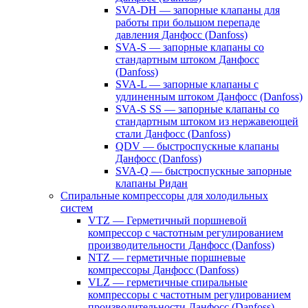
SVA-DH — запорные клапаны для
работы при большом перепаде
давления Данфосс (Danfoss)
SVA-S — запорные клапаны со
стандартным штоком Данфосс
(Danfoss)
SVA-L — запорные клапаны с
удлиненным штоком Данфосс (Danfoss)
SVA-S SS — запорные клапаны со
стандартным штоком из нержавеющей
стали Данфосс (Danfoss)
QDV — быстроспускные клапаны
Данфосс (Danfoss)
SVA-Q — быстроспускные запорные
клапаны Ридан
Спиральные компрессоры для холодильных
систем
VTZ — Герметичный поршневой
компрессор с частотным регулированием
производительности Данфосс (Danfoss)
NTZ — герметичные поршневые
компрессоры Данфосс (Danfoss)
VLZ — герметичные спиральные
компрессоры с частотным регулированием
производительности Данфосс (Danfoss)