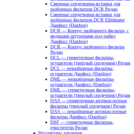
Сменные сердечники-вставки для
разборных фильтров DCR Ридан
Сменные сердечники-вставки для
разборных фильтров DCR Eliminator
Данфосс (Danfoss)
DCR — Корпус разборного фильтра, с
медными штуцерами под пайку
Данфосс (Danfoss)
DCR — Корпус разборного фильтра
Ридан
DCL — герметичные фильтры-
осушители (твердый сердечник) Ридан
DCL — неразборные фильтры-
осушители Данфосс (Danfoss)
DML — неразборные фильтры-
осушители Данфосс (Danfoss)
DML — герметичные фильтры-
осушители (твердый сердечник) Ридан
DAS — герметичные антикислотные
фильтры (твердый сердечник) Ридан
DAS — неразборные антикислотные
фильтры Данфосс (Danfoss)
DSF — герметичные фильтры-
очистители Ридан
Регуляторы давления