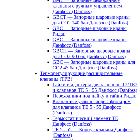
BML — Запорные мембранные
клапаны с ручным управлением
Данфосс (Danfoss)
GBCT — Запорные шаровые краны
для CO2 140 бар Данфосс (Danfoss)
GBC — Запорные шаровые краны
Ридан
GBC — Запорные шаровые краны
Данфосс (Danfoss)
GBCH — Запорные шаровые краны
для CO2 90 бар Данфосс (Danfoss)
GBC — Запорные шаровые краны для
CO2 45 бар Данфосс (Danfoss)
Терморегулирующие расширительные
клапаны (ТРВ)
Гайки и адаптеры для клапанов T2/TE2
и клапанов TE 5 - 55 Данфосс (Danfoss)
Переходники под пайку и гайки Ридан
Клапанные узлы в сборе с фильтром
для клапанов TE 5 - 55 Данфосс
(Danfoss)
Термостатический элемент TE
Данфосс (Danfoss)
TE 5 - 55 — Корпус клапана Данфосс
(Danfoss)