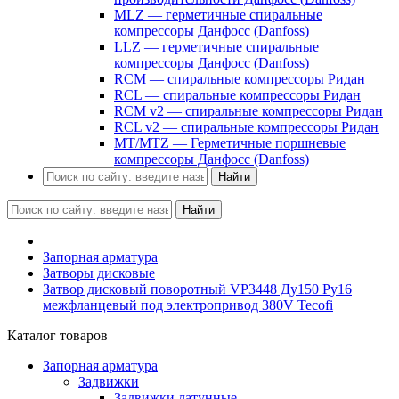
MLZ — герметичные спиральные
компрессоры Данфосс (Danfoss)
LLZ — герметичные спиральные
компрессоры Данфосс (Danfoss)
RCM — спиральные компрессоры Ридан
RCL — спиральные компрессоры Ридан
RCM v2 — спиральные компрессоры Ридан
RCL v2 — спиральные компрессоры Ридан
MT/MTZ — Герметичные поршневые
компрессоры Данфосс (Danfoss)
Найти
Найти
Запорная арматура
Затворы дисковые
Затвор дисковый поворотный VP3448 Ду150 Ру16
межфланцевый под электропривод 380V Tecofi
Каталог товаров
Запорная арматура
Задвижки
Задвижки латунные