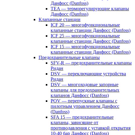
Данфосс (Danfoss)
TEA — терморегулирующие клапаны
Данфосс (Danfoss)
Клапанные станции
ICF 20 — многофункциональные
клапанные станции Данфосс (Danfoss)
ICF 25 — многофункциональные
клапанные станции Данфосс (Danfoss)
ICF 15 — многофункциональные
клапанные станции Данфосс (Danfoss)
Предохранительные клапаны
SFV-R — предохранительные клапаны
Ридан
DSV — переключающие устройства
Ридан
DSV — многоходовые запорные
клапаны для предохранительных
клапанов Данфосс (Danfoss)
POV — перепускные клапаны с
пилотным управлением Данфосс
(Danfoss)
SFA 15 — предохранительные
клапаны, зависящие от
противодавления с уставкой открытия
10-40 бар Данфосс (Danfoss)