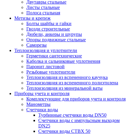
Двутавры стальные
Листы стальные
Полоса стальная
Метизы и крепеж
Болты шайбы и гайки
Гвозди строительные
Дюбели, анкеры и шурупы
Опоры подвижные стальные
Саморезы
Теплоизоляция и уплотнители
Герметики сантехнические
Каболка и сальниковые уплотнения
Паронит листовой
Резьбовые уплотнители
Теплоизоляция из вспененного каучука
Теплоизоляция из вспененного полиэтилена
Теплоизоляция из минеральной ваты
Приборы учета и контроля
Комплектующие для приборов учета и контроля
Манометры
Счетчики воды
Турбинные счетчики воды DN50
Счетчики воды с импульсным выходом
DN25
Счетчики воды СТВХ 50