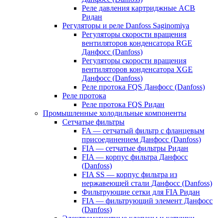
Реле давления картриджные ACB
Ридан
Регуляторы и реле Danfoss Saginomiya
Регуляторы скорости вращения
вентиляторов конденсатора RGE
Данфосс (Danfoss)
Регуляторы скорости вращения
вентиляторов конденсатора XGE
Данфосс (Danfoss)
Реле протока FQS Данфосс (Danfoss)
Реле протока
Реле протока FQS Ридан
Промышленные холодильные компоненты
Сетчатые фильтры
FA — сетчатый фильтр с фланцевым
присоединением Данфосс (Danfoss)
FIA — сетчатые фильтры Ридан
FIA — корпус фильтра Данфосс
(Danfoss)
FIA SS — корпус фильтра из
нержавеющей стали Данфосс (Danfoss)
Фильтрующие сетки для FIA Ридан
FIA — фильтрующий элемент Данфосс
(Danfoss)