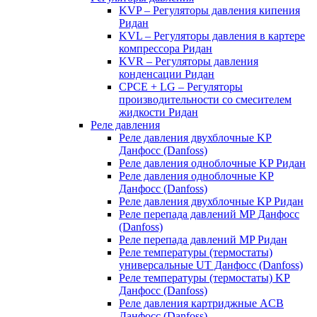
KVP – Регуляторы давления кипения
Ридан
KVL – Регуляторы давления в картере
компрессора Ридан
KVR – Регуляторы давления
конденсации Ридан
CPCE + LG – Регуляторы
производительности со смесителем
жидкости Ридан
Реле давления
Реле давления двухблочные KP
Данфосс (Danfoss)
Реле давления одноблочные KP Ридан
Реле давления одноблочные KP
Данфосс (Danfoss)
Реле давления двухблочные KP Ридан
Реле перепада давлений MP Данфосс
(Danfoss)
Реле перепада давлений MP Ридан
Реле температуры (термостаты)
универсальные UT Данфосс (Danfoss)
Реле температуры (термостаты) KP
Данфосс (Danfoss)
Реле давления картриджные ACB
Данфосс (Danfoss)