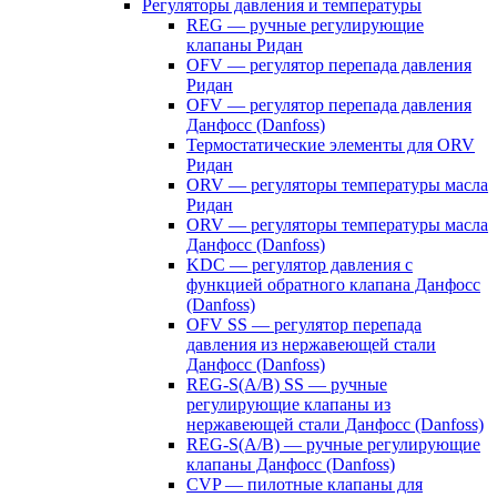
Регуляторы давления и температуры
REG — ручные регулирующие
клапаны Ридан
OFV — регулятор перепада давления
Ридан
OFV — регулятор перепада давления
Данфосс (Danfoss)
Термостатические элементы для ORV
Ридан
ORV — регуляторы температуры масла
Ридан
ORV — регуляторы температуры масла
Данфосс (Danfoss)
KDC — регулятор давления с
функцией обратного клапана Данфосс
(Danfoss)
OFV SS — регулятор перепада
давления из нержавеющей стали
Данфосс (Danfoss)
REG-S(A/B) SS — ручные
регулирующие клапаны из
нержавеющей стали Данфосс (Danfoss)
REG-S(A/B) — ручные регулирующие
клапаны Данфосс (Danfoss)
CVP — пилотные клапаны для