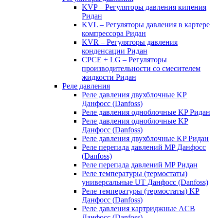
KVP – Регуляторы давления кипения
Ридан
KVL – Регуляторы давления в картере
компрессора Ридан
KVR – Регуляторы давления
конденсации Ридан
CPCE + LG – Регуляторы
производительности со смесителем
жидкости Ридан
Реле давления
Реле давления двухблочные KP
Данфосс (Danfoss)
Реле давления одноблочные KP Ридан
Реле давления одноблочные KP
Данфосс (Danfoss)
Реле давления двухблочные KP Ридан
Реле перепада давлений MP Данфосс
(Danfoss)
Реле перепада давлений MP Ридан
Реле температуры (термостаты)
универсальные UT Данфосс (Danfoss)
Реле температуры (термостаты) KP
Данфосс (Danfoss)
Реле давления картриджные ACB
Данфосс (Danfoss)