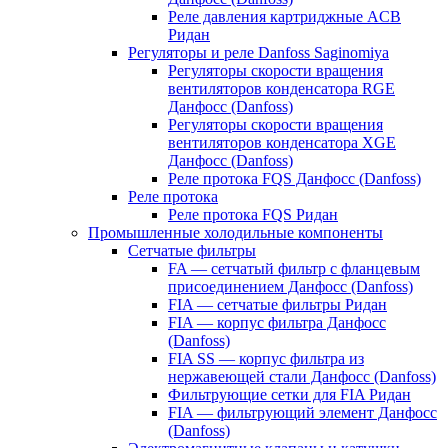
Реле давления картриджные ACB
Ридан
Регуляторы и реле Danfoss Saginomiya
Регуляторы скорости вращения
вентиляторов конденсатора RGE
Данфосс (Danfoss)
Регуляторы скорости вращения
вентиляторов конденсатора XGE
Данфосс (Danfoss)
Реле протока FQS Данфосс (Danfoss)
Реле протока
Реле протока FQS Ридан
Промышленные холодильные компоненты
Сетчатые фильтры
FA — сетчатый фильтр с фланцевым
присоединением Данфосс (Danfoss)
FIA — сетчатые фильтры Ридан
FIA — корпус фильтра Данфосс
(Danfoss)
FIA SS — корпус фильтра из
нержавеющей стали Данфосс (Danfoss)
Фильтрующие сетки для FIA Ридан
FIA — фильтрующий элемент Данфосс
(Danfoss)