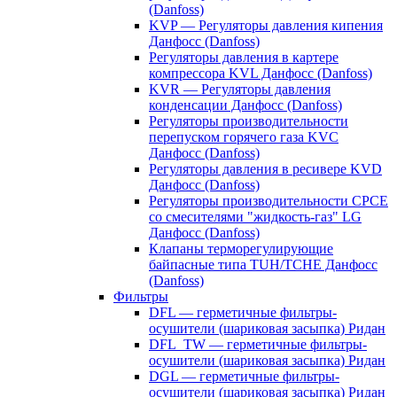
(Danfoss)
KVP — Регуляторы давления кипения
Данфосс (Danfoss)
Регуляторы давления в картере
компрессора KVL Данфосс (Danfoss)
KVR — Регуляторы давления
конденсации Данфосс (Danfoss)
Регуляторы производительности
перепуском горячего газа KVC
Данфосс (Danfoss)
Регуляторы давления в ресивере KVD
Данфосс (Danfoss)
Регуляторы производительности CPCE
со смесителями "жидкость-газ" LG
Данфосс (Danfoss)
Клапаны терморегулирующие
байпасные типа TUH/TCHE Данфосс
(Danfoss)
Фильтры
DFL — герметичные фильтры-
осушители (шариковая засыпка) Ридан
DFL_TW — герметичные фильтры-
осушители (шариковая засыпка) Ридан
DGL — герметичные фильтры-
осушители (шариковая засыпка) Ридан