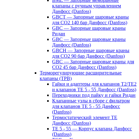
BML — Запорные мембранные
клапаны с ручным управлением
Данфосс (Danfoss)
GBCT — Запорные шаровые краны
для CO2 140 бар Данфосс (Danfoss)
GBC — Запорные шаровые краны
Ридан
GBC — Запорные шаровые краны
Данфосс (Danfoss)
GBCH — Запорные шаровые краны
для CO2 90 бар Данфосс (Danfoss)
GBC — Запорные шаровые краны для
CO2 45 бар Данфосс (Danfoss)
Терморегулирующие расширительные
клапаны (ТРВ)
Гайки и адаптеры для клапанов T2/TE2
и клапанов TE 5 - 55 Данфосс (Danfoss)
Переходники под пайку и гайки Ридан
Клапанные узлы в сборе с фильтром
для клапанов TE 5 - 55 Данфосс
(Danfoss)
Термостатический элемент TE
Данфосс (Danfoss)
TE 5 - 55 — Корпус клапана Данфосс
(Danfoss)