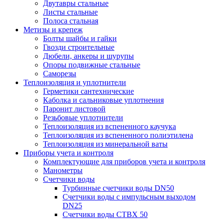
Двутавры стальные
Листы стальные
Полоса стальная
Метизы и крепеж
Болты шайбы и гайки
Гвозди строительные
Дюбели, анкеры и шурупы
Опоры подвижные стальные
Саморезы
Теплоизоляция и уплотнители
Герметики сантехнические
Каболка и сальниковые уплотнения
Паронит листовой
Резьбовые уплотнители
Теплоизоляция из вспененного каучука
Теплоизоляция из вспененного полиэтилена
Теплоизоляция из минеральной ваты
Приборы учета и контроля
Комплектующие для приборов учета и контроля
Манометры
Счетчики воды
Турбинные счетчики воды DN50
Счетчики воды с импульсным выходом
DN25
Счетчики воды СТВХ 50