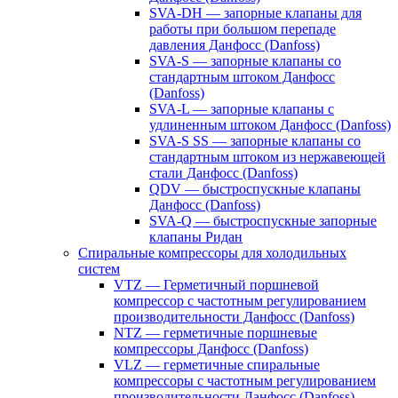
SVA-DH — запорные клапаны для
работы при большом перепаде
давления Данфосс (Danfoss)
SVA-S — запорные клапаны со
стандартным штоком Данфосс
(Danfoss)
SVA-L — запорные клапаны с
удлиненным штоком Данфосс (Danfoss)
SVA-S SS — запорные клапаны со
стандартным штоком из нержавеющей
стали Данфосс (Danfoss)
QDV — быстроспускные клапаны
Данфосс (Danfoss)
SVA-Q — быстроспускные запорные
клапаны Ридан
Спиральные компрессоры для холодильных
систем
VTZ — Герметичный поршневой
компрессор с частотным регулированием
производительности Данфосс (Danfoss)
NTZ — герметичные поршневые
компрессоры Данфосс (Danfoss)
VLZ — герметичные спиральные
компрессоры с частотным регулированием
производительности Данфосс (Danfoss)