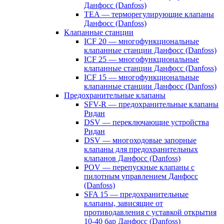
Данфосс (Danfoss)
TEA — терморегулирующие клапаны
Данфосс (Danfoss)
Клапанные станции
ICF 20 — многофункциональные
клапанные станции Данфосс (Danfoss)
ICF 25 — многофункциональные
клапанные станции Данфосс (Danfoss)
ICF 15 — многофункциональные
клапанные станции Данфосс (Danfoss)
Предохранительные клапаны
SFV-R — предохранительные клапаны
Ридан
DSV — переключающие устройства
Ридан
DSV — многоходовые запорные
клапаны для предохранительных
клапанов Данфосс (Danfoss)
POV — перепускные клапаны с
пилотным управлением Данфосс
(Danfoss)
SFA 15 — предохранительные
клапаны, зависящие от
противодавления с уставкой открытия
10-40 бар Данфосс (Danfoss)