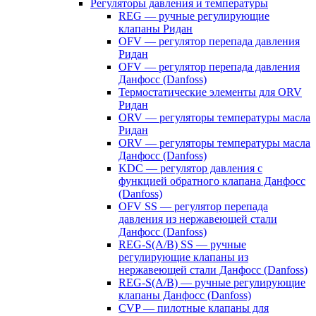
Регуляторы давления и температуры
REG — ручные регулирующие
клапаны Ридан
OFV — регулятор перепада давления
Ридан
OFV — регулятор перепада давления
Данфосс (Danfoss)
Термостатические элементы для ORV
Ридан
ORV — регуляторы температуры масла
Ридан
ORV — регуляторы температуры масла
Данфосс (Danfoss)
KDC — регулятор давления с
функцией обратного клапана Данфосс
(Danfoss)
OFV SS — регулятор перепада
давления из нержавеющей стали
Данфосс (Danfoss)
REG-S(A/B) SS — ручные
регулирующие клапаны из
нержавеющей стали Данфосс (Danfoss)
REG-S(A/B) — ручные регулирующие
клапаны Данфосс (Danfoss)
CVP — пилотные клапаны для