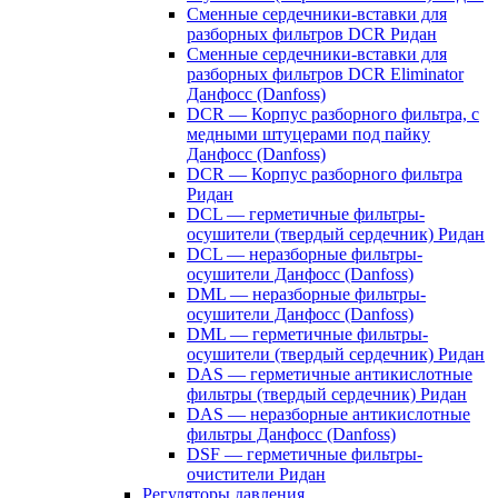
Сменные сердечники-вставки для
разборных фильтров DCR Ридан
Сменные сердечники-вставки для
разборных фильтров DCR Eliminator
Данфосс (Danfoss)
DCR — Корпус разборного фильтра, с
медными штуцерами под пайку
Данфосс (Danfoss)
DCR — Корпус разборного фильтра
Ридан
DCL — герметичные фильтры-
осушители (твердый сердечник) Ридан
DCL — неразборные фильтры-
осушители Данфосс (Danfoss)
DML — неразборные фильтры-
осушители Данфосс (Danfoss)
DML — герметичные фильтры-
осушители (твердый сердечник) Ридан
DAS — герметичные антикислотные
фильтры (твердый сердечник) Ридан
DAS — неразборные антикислотные
фильтры Данфосс (Danfoss)
DSF — герметичные фильтры-
очистители Ридан
Регуляторы давления