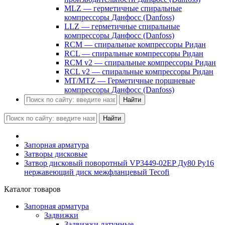
MLZ — герметичные спиральные
компрессоры Данфосс (Danfoss)
LLZ — герметичные спиральные
компрессоры Данфосс (Danfoss)
RCM — спиральные компрессоры Ридан
RCL — спиральные компрессоры Ридан
RCM v2 — спиральные компрессоры Ридан
RCL v2 — спиральные компрессоры Ридан
MT/MTZ — Герметичные поршневые
компрессоры Данфосс (Danfoss)
Найти
Найти
Запорная арматура
Затворы дисковые
Затвор дисковый поворотный VP3449-02EP Ду80 Ру16
нержавеющий диск межфланцевый Tecofi
Каталог товаров
Запорная арматура
Задвижки
Задвижки латунные