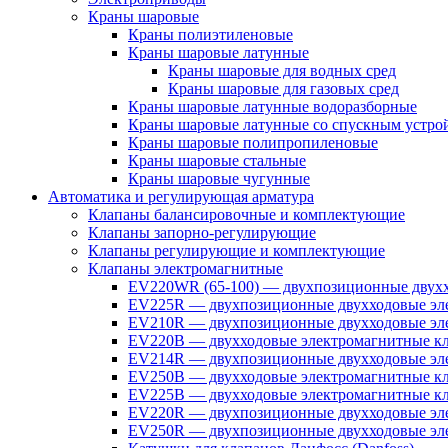
Краны шаровые
Краны полиэтиленовые
Краны шаровые латунные
Краны шаровые для водных сред
Краны шаровые для газовых сред
Краны шаровые латунные водоразборные
Краны шаровые латунные со спускным устро
Краны шаровые полипропиленовые
Краны шаровые стальные
Краны шаровые чугунные
Автоматика и регулирующая арматура
Клапаны балансировочные и комплектующие
Клапаны запорно-регулирующие
Клапаны регулирующие и комплектующие
Клапаны электромагнитные
EV220WR (65-100) — двухпозиционные двухх
EV225R — двухпозиционные двухходовые эле
EV210R — двухпозиционные двухходовые эле
EV220B — двухходовые электромагнитные кл
EV214R — двухпозиционные двухходовые эле
EV250B — двухходовые электромагнитные кл
EV225B — двухходовые электромагнитные кла
EV220R — двухпозиционные двухходовые эл
EV250R — двухпозиционные двухходовые эл