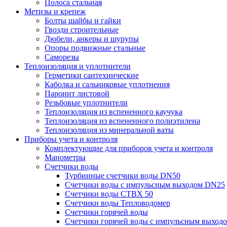
Полоса стальная
Метизы и крепеж
Болты шайбы и гайки
Гвозди строительные
Дюбели, анкеры и шурупы
Опоры подвижные стальные
Саморезы
Теплоизоляция и уплотнители
Герметики сантехнические
Каболка и сальниковые уплотнения
Паронит листовой
Резьбовые уплотнители
Теплоизоляция из вспененного каучука
Теплоизоляция из вспененного полиэтилена
Теплоизоляция из минеральной ваты
Приборы учета и контроля
Комплектующие для приборов учета и контроля
Манометры
Счетчики воды
Турбинные счетчики воды DN50
Счетчики воды с импульсным выходом DN25
Счетчики воды СТВХ 50
Счетчики воды Тепловодомер
Счетчики горячей воды
Счетчики горячей воды с импульсным выход