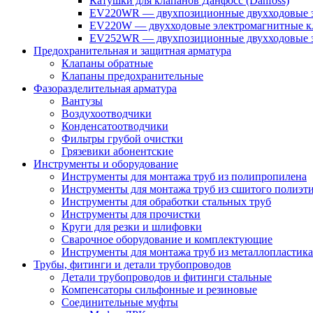
Катушки для клапанов Данфосс (Danfoss)
EV220WR — двухпозиционные двухходовые э
EV220W — двухходовые электромагнитные кл
EV252WR — двухпозиционные двухходовые э
Предохранительная и защитная арматура
Клапаны обратные
Клапаны предохранительные
Фазоразделительная арматура
Вантузы
Воздухоотводчики
Конденсатоотводчики
Фильтры грубой очистки
Грязевики абонентские
Инструменты и оборудование
Инструменты для монтажа труб из полипропилена
Инструменты для монтажа труб из сшитого полиэт
Инструменты для обработки стальных труб
Инструменты для прочистки
Круги для резки и шлифовки
Сварочное оборудование и комплектующие
Инструменты для монтажа труб из металлопластика
Трубы, фитинги и детали трубопроводов
Детали трубопроводов и фитинги стальные
Компенсаторы сильфонные и резиновые
Соединительные муфты