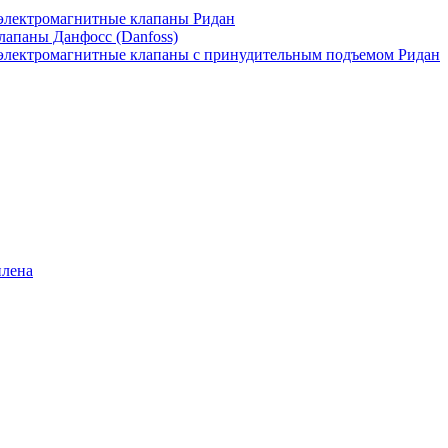
лектромагнитные клапаны Ридан
апаны Данфосс (Danfoss)
лектромагнитные клапаны с принудительным подъемом Ридан
илена