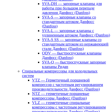
SVA-DH — запорные клапаны для
работы при большом перепаде
давления Данфосс (Danfoss)
SVA-S — запорные клапаны со
стандартным штоком Данфосс
(Danfoss)
SVA-L — запорные клапаны с
удлиненным штоком Данфосс (Danfoss)
SVA-S SS — запорные клапаны со
стандартным штоком из нержавеющей
стали Данфосс (Danfoss)
QDV — быстроспускные клапаны
Данфосс (Danfoss)
SVA-Q — быстроспускные запорные
клапаны Ридан
Спиральные компрессоры для холодильных
систем
VTZ — Герметичный поршневой
компрессор с частотным регулированием
производительности Данфосс (Danfoss)
NTZ — герметичные поршневые
компрессоры Данфосс (Danfoss)
VLZ — герметичные спиральные
компрессоры с частотным регулированием
производительности Данфосс (Danfoss)