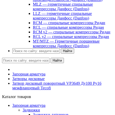
MLZ — герметичные спиральные
компрессоры Данфосс (Danfoss)
LLZ — герметичные спиральные
компрессоры Данфосс (Danfoss)
RCM — спиральные компрессоры Ридан
RCL — спиральные компрессоры Ридан
RCM v2 — спиральные компрессоры Ридан
RCL v2 — спиральные компрессоры Ридан
MT/MTZ — Герметичные поршневые
компрессоры Данфосс (Danfoss)
Найти
Найти
Запорная арматура
Затворы дисковые
Затвор дисковый поворотный VP3649 Ду100 Ру16
межфланцевый Tecofi
Каталог товаров
Запорная арматура
Задвижки
Задвижки латунные