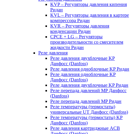
KVP – Регуляторы давления кипения
Ридан
KVL – Регуляторы давления в картере
компрессора Ридан
KVR – Регуляторы давления
конденсации Ридан
CPCE + LG – Регуляторы
производительности со смесителем
жидкости Ридан
Реле давления
Реле давления двухблочные KP
Данфосс (Danfoss)
Реле давления одноблочные KP Ридан
Реле давления одноблочные KP
Данфосс (Danfoss)
Реле давления двухблочные KP Ридан
Реле перепада давлений MP Данфосс
(Danfoss)
Реле перепада давлений MP Ридан
Реле температуры (термостаты)
универсальные UT Данфосс (Danfoss)
Реле температуры (термостаты) KP
Данфосс (Danfoss)
Реле давления картриджные ACB
Данфосс (Danfoss)