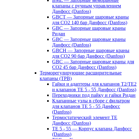
BML — Запорные мембранные
клапаны с ручным управлением
Данфосс (Danfoss)
GBCT — Запорные шаровые краны
для CO2 140 бар Данфосс (Danfoss)
GBC — Запорные шаровые краны
Ридан
GBC — Запорные шаровые краны
Данфосс (Danfoss)
GBCH — Запорные шаровые краны
для CO2 90 бар Данфосс (Danfoss)
GBC — Запорные шаровые краны для
CO2 45 бар Данфосс (Danfoss)
Терморегулирующие расширительные
клапаны (ТРВ)
Гайки и адаптеры для клапанов T2/TE2
и клапанов TE 5 - 55 Данфосс (Danfoss)
Переходники под пайку и гайки Ридан
Клапанные узлы в сборе с фильтром
для клапанов TE 5 - 55 Данфосс
(Danfoss)
Термостатический элемент TE
Данфосс (Danfoss)
TE 5 - 55 — Корпус клапана Данфосс
(Danfoss)