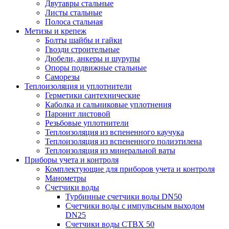
Двутавры стальные
Листы стальные
Полоса стальная
Метизы и крепеж
Болты шайбы и гайки
Гвозди строительные
Дюбели, анкеры и шурупы
Опоры подвижные стальные
Саморезы
Теплоизоляция и уплотнители
Герметики сантехнические
Каболка и сальниковые уплотнения
Паронит листовой
Резьбовые уплотнители
Теплоизоляция из вспененного каучука
Теплоизоляция из вспененного полиэтилена
Теплоизоляция из минеральной ваты
Приборы учета и контроля
Комплектующие для приборов учета и контроля
Манометры
Счетчики воды
Турбинные счетчики воды DN50
Счетчики воды с импульсным выходом
DN25
Счетчики воды СТВХ 50