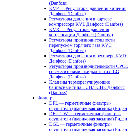
(Danfoss)
KVP — Регуляторы давления кипения
Данфосс (Danfoss)
Регуляторы давления в картере
компрессора KVL Данфосс (Danfoss)
KVR — Регуляторы давления
конденсации Данфосс (Danfoss)
Регуляторы производительности
перепуском горячего газа KVC
Данфосс (Danfoss)
Регуляторы давления в ресивере KVD
Данфосс (Danfoss)
Регуляторы производительности CPCE
со смесителями "жидкость-газ" LG
Данфосс (Danfoss)
Клапаны терморегулирующие
байпасные типа TUH/TCHE Данфосс
(Danfoss)
Фильтры
DFL — герметичные фильтры-
осушители (шариковая засыпка) Ридан
DFL_TW — герметичные фильтры-
осушители (шариковая засыпка) Ридан
DGL — герметичные фильтры-
осушители (шариковая засыпка) Ридан