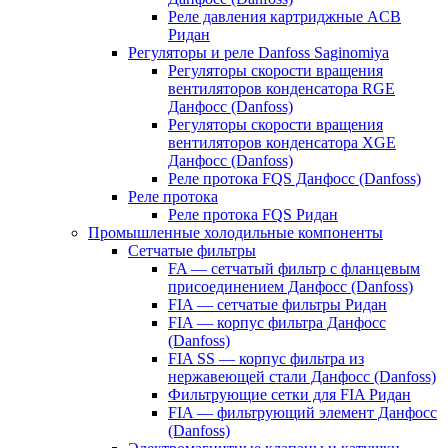
Реле давления картриджные ACB
Ридан
Регуляторы и реле Danfoss Saginomiya
Регуляторы скорости вращения
вентиляторов конденсатора RGE
Данфосс (Danfoss)
Регуляторы скорости вращения
вентиляторов конденсатора XGE
Данфосс (Danfoss)
Реле протока FQS Данфосс (Danfoss)
Реле протока
Реле протока FQS Ридан
Промышленные холодильные компоненты
Сетчатые фильтры
FA — сетчатый фильтр с фланцевым
присоединением Данфосс (Danfoss)
FIA — сетчатые фильтры Ридан
FIA — корпус фильтра Данфосс
(Danfoss)
FIA SS — корпус фильтра из
нержавеющей стали Данфосс (Danfoss)
Фильтрующие сетки для FIA Ридан
FIA — фильтрующий элемент Данфосс
(Danfoss)