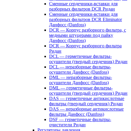
Сменные сердечники-вставки для
разборных фильтров DCR Ридан
Сменные сердечники-вставки для
разборных фильтров DCR Eliminator
Данфосс (Danfoss)
DCR — Корпус разборного фильтра, с
медными штуцерами под пайку
Данфосс (Danfoss)
DCR — Корпус разборного фильтра
Ридан
DCL — герметичные фильтры-
осушители (твердый сердечник) Ридан
DCL — неразборные фильтры-
осушители Данфосс (Danfoss)
DML — неразборные фильтры-
осушители Данфосс (Danfoss)
DML — герметичные фильтры-
осушители (твердый сердечник) Ридан
DAS — герметичные антикислотные
фильтры (твердый сердечник) Ридан
DAS — неразборные антикислотные
фильтры Данфосс (Danfoss)
DSF — герметичные фильтры-
очистители Ридан
Регуляторы давления