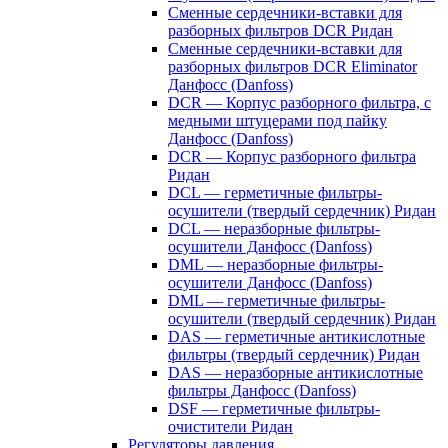
Сменные сердечники-вставки для
разборных фильтров DCR Ридан
Сменные сердечники-вставки для
разборных фильтров DCR Eliminator
Данфосс (Danfoss)
DCR — Корпус разборного фильтра, с
медными штуцерами под пайку
Данфосс (Danfoss)
DCR — Корпус разборного фильтра
Ридан
DCL — герметичные фильтры-
осушители (твердый сердечник) Ридан
DCL — неразборные фильтры-
осушители Данфосс (Danfoss)
DML — неразборные фильтры-
осушители Данфосс (Danfoss)
DML — герметичные фильтры-
осушители (твердый сердечник) Ридан
DAS — герметичные антикислотные
фильтры (твердый сердечник) Ридан
DAS — неразборные антикислотные
фильтры Данфосс (Danfoss)
DSF — герметичные фильтры-
очистители Ридан
Регуляторы давления