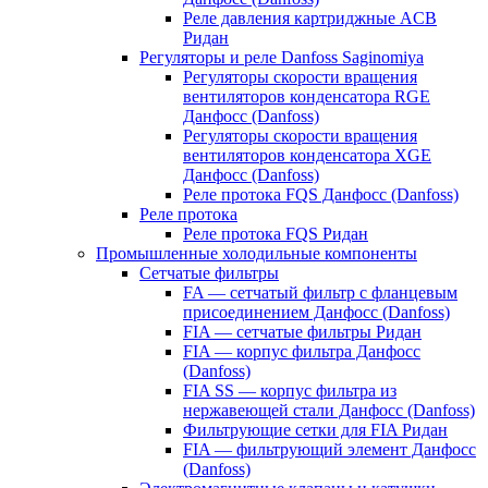
Реле давления картриджные ACB
Ридан
Регуляторы и реле Danfoss Saginomiya
Регуляторы скорости вращения
вентиляторов конденсатора RGE
Данфосс (Danfoss)
Регуляторы скорости вращения
вентиляторов конденсатора XGE
Данфосс (Danfoss)
Реле протока FQS Данфосс (Danfoss)
Реле протока
Реле протока FQS Ридан
Промышленные холодильные компоненты
Сетчатые фильтры
FA — сетчатый фильтр с фланцевым
присоединением Данфосс (Danfoss)
FIA — сетчатые фильтры Ридан
FIA — корпус фильтра Данфосс
(Danfoss)
FIA SS — корпус фильтра из
нержавеющей стали Данфосс (Danfoss)
Фильтрующие сетки для FIA Ридан
FIA — фильтрующий элемент Данфосс
(Danfoss)