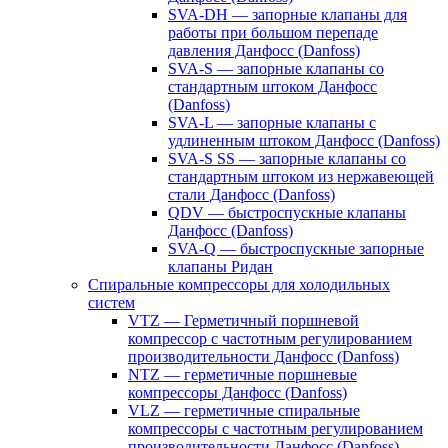
SVA-DH — запорные клапаны для
работы при большом перепаде
давления Данфосс (Danfoss)
SVA-S — запорные клапаны со
стандартным штоком Данфосс
(Danfoss)
SVA-L — запорные клапаны с
удлиненным штоком Данфосс (Danfoss)
SVA-S SS — запорные клапаны со
стандартным штоком из нержавеющей
стали Данфосс (Danfoss)
QDV — быстроспускные клапаны
Данфосс (Danfoss)
SVA-Q — быстроспускные запорные
клапаны Ридан
Спиральные компрессоры для холодильных
систем
VTZ — Герметичный поршневой
компрессор с частотным регулированием
производительности Данфосс (Danfoss)
NTZ — герметичные поршневые
компрессоры Данфосс (Danfoss)
VLZ — герметичные спиральные
компрессоры с частотным регулированием
производительности Данфосс (Danfoss)