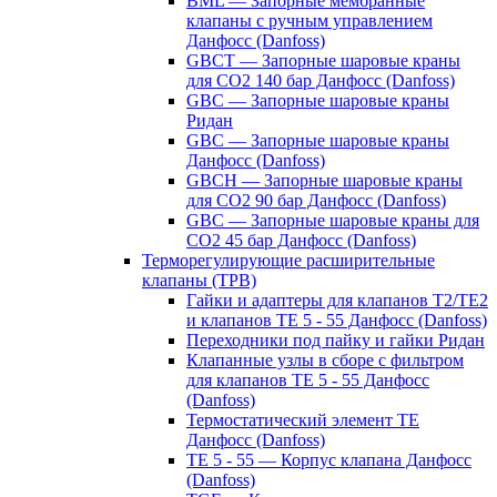
BML — Запорные мембранные
клапаны с ручным управлением
Данфосс (Danfoss)
GBCT — Запорные шаровые краны
для CO2 140 бар Данфосс (Danfoss)
GBC — Запорные шаровые краны
Ридан
GBC — Запорные шаровые краны
Данфосс (Danfoss)
GBCH — Запорные шаровые краны
для CO2 90 бар Данфосс (Danfoss)
GBC — Запорные шаровые краны для
CO2 45 бар Данфосс (Danfoss)
Терморегулирующие расширительные
клапаны (ТРВ)
Гайки и адаптеры для клапанов T2/TE2
и клапанов TE 5 - 55 Данфосс (Danfoss)
Переходники под пайку и гайки Ридан
Клапанные узлы в сборе с фильтром
для клапанов TE 5 - 55 Данфосс
(Danfoss)
Термостатический элемент TE
Данфосс (Danfoss)
TE 5 - 55 — Корпус клапана Данфосс
(Danfoss)