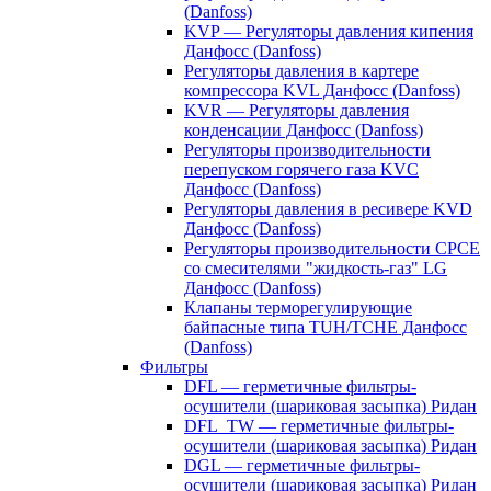
(Danfoss)
KVP — Регуляторы давления кипения
Данфосс (Danfoss)
Регуляторы давления в картере
компрессора KVL Данфосс (Danfoss)
KVR — Регуляторы давления
конденсации Данфосс (Danfoss)
Регуляторы производительности
перепуском горячего газа KVC
Данфосс (Danfoss)
Регуляторы давления в ресивере KVD
Данфосс (Danfoss)
Регуляторы производительности CPCE
со смесителями "жидкость-газ" LG
Данфосс (Danfoss)
Клапаны терморегулирующие
байпасные типа TUH/TCHE Данфосс
(Danfoss)
Фильтры
DFL — герметичные фильтры-
осушители (шариковая засыпка) Ридан
DFL_TW — герметичные фильтры-
осушители (шариковая засыпка) Ридан
DGL — герметичные фильтры-
осушители (шариковая засыпка) Ридан