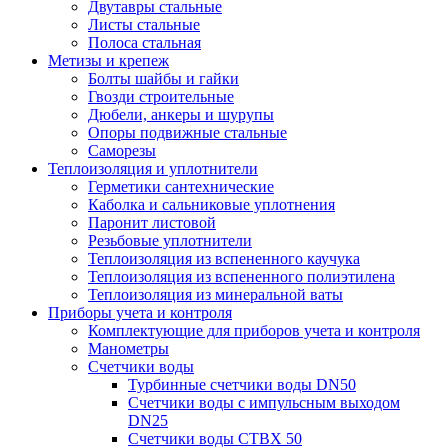
Двутавры стальные
Листы стальные
Полоса стальная
Метизы и крепеж
Болты шайбы и гайки
Гвозди строительные
Дюбели, анкеры и шурупы
Опоры подвижные стальные
Саморезы
Теплоизоляция и уплотнители
Герметики сантехнические
Каболка и сальниковые уплотнения
Паронит листовой
Резьбовые уплотнители
Теплоизоляция из вспененного каучука
Теплоизоляция из вспененного полиэтилена
Теплоизоляция из минеральной ваты
Приборы учета и контроля
Комплектующие для приборов учета и контроля
Манометры
Счетчики воды
Турбинные счетчики воды DN50
Счетчики воды с импульсным выходом
DN25
Счетчики воды СТВХ 50